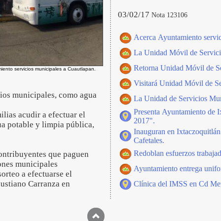
03/02/17
Nota 123106
Acerca Ayuntamiento servici
La Unidad Móvil de Servici
Retorna Unidad Móvil de Ser
ento servicios municipales a Cuautlapan.
Visitará Unidad Móvil de Se
cios municipales, como agua
La Unidad de Servicios Munic
Presenta Ayuntamiento de I
ilias acudir a efectuar el
2017".
a potable y limpia pública,
Inauguran en Ixtaczoquitlán
Cafetales.
Redoblan esfuerzos trabaja
 contribuyentes que paguen
iones municipales
Ayuntamiento entrega unifor
orteo a efectuarse el
nustiano Carranza en
Clínica del IMSS en Cd Men