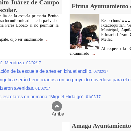
enito Juárez de Campo
Firma Ayuntamiento 
scolar.
ilia de la escuela primaria Benito
su inconformidad ante la pasividad
Redacción// www
cia Pérez Lobato al no permitir la
Ixtaczoquitlán, V
Municipal, Aqui
Primaria Lázaro 
pale, dijo ser inadmisible
Metlac.
...
Al respecto la 
encaminado
...
 Z. Mendoza.
02/02/17
ión de la escuela de artes en Ixhuatlancillo.
02/02/17
ongolica serán beneficiados con un proyecto novedoso para el m
izaron avenidas.
01/02/17
 escolares en primaria "Miguel Hidalgo".
01/02/17
Arriba
Amaga Ayuntamiento c