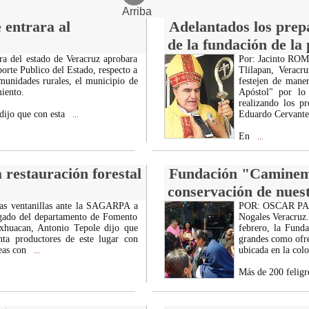
Arriba
 entrara al
Adelantados los prepa
de la fundación de la
a del estado de Veracruz aprobara
Por: Jacinto R
orte Publico del Estado, respecto a
Tlilapan, Veracr
omunidades rurales, el municipio de
festejen de mane
miento.
Apóstol" por lo 
realizando los p
dijo que con esta
Eduardo Cervante
...
En
...
 restauración forestal
Fundación "Caminemo
conservación de nuest
las ventanillas ante la SAGARPA a
POR: OSCAR P
cargado del departamento de Fomento
Nogales Veracruz.
xhuacan, Antonio Tepole dijo que
febrero, la Fund
nta productores de este lugar con
grandes como ofre
eas con
ubicada en la colo
...
Más de 200 feligr