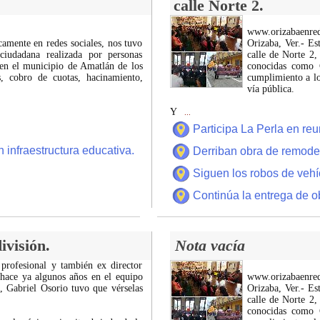
calle Norte 2.
www.orizabaenre
icamente en redes sociales, nos tuvo
Orizaba, Ver.- Es
ciudadana realizada por personas
calle de Norte 2,
 en el municipio de Amatlán de los
conocidas como C
 cobro de cuotas, hacinamiento,
cumplimiento a lo
vía pública.
Y
...
Participa La Perla en r
 infraestructura educativa.
Derriban obra de remode
Siguen los robos de vehí
Continúa la entrega de o
ivisión.
Nota vacía
 profesional y también ex director
 hace ya algunos años en el equipo
www.orizabaenre
z, Gabriel Osorio tuvo que vérselas
Orizaba, Ver.- Es
calle de Norte 2,
conocidas como C