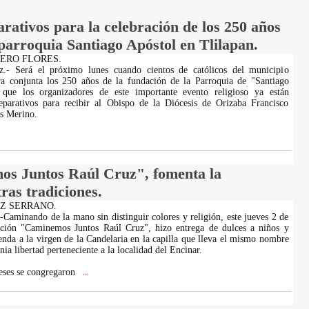
rativos para la celebración de los 250 años
 parroquia Santiago Apóstol en Tlilapan.
OMERO FLORES.
uz.- Será el próximo lunes cuando cientos de católicos del municipio
ra conjunta los 250 años de la fundación de la Parroquia de "Santiago
que los organizadores de este importante evento religioso ya están
reparativos para recibir al Obispo de la Diócesis de Orizaba Francisco
s Merino.
s Juntos Raúl Cruz", fomenta la
ras tradiciones.
AZ SERRANO.
-Caminando de la mano sin distinguir colores y religión, este jueves 2 de
ación "Caminemos Juntos Raúl Cruz", hizo entrega de dulces a niños y
nda a la virgen de la Candelaria en la capilla que lleva el mismo nombre
nia libertad perteneciente a la localidad del Encinar.
eses se congregaron
...