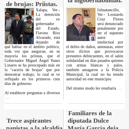
la ingobernabilidad.
de brujas: Priistas.
Xalapa, Ver.-
Ixhuatancillo,
La detención
Ver.- Leonardo
del ex
Cruz Flores
gobernador
será denunciado
del Estado,
penalmente por
Flavino Ríos
ser el supuesto
Alvarado, está
autor
dejando de
intelectual por
qué hablar en el ámbito político,
el delito de daños, amenazas, entre
toda vez que aseguran, en su
otros ilícitos que provocaron
mayoría los priistas, que el
presuntos delincuentes, en el salón
Gobernador Miguel Ángel Yunes
solidaridad en días pasados quienes
Linares se ha preocupado más en
con armas blancas y palos,
la "cacería de brujas" que por
también amagaron a la Policía
demostrar trabajo, lo cual se ve
Municipal, la cual no ha tenido
reflejado en los primeros cien
autoridad en este municipio.
días de gobierno.
Del mismo modo les resultaría
...
Al establecer preguntas a diversos
...
Familiares de la
Trece aspirantes
diputada Dulce
panistas a la alcaldía
María García deja