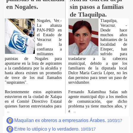
en Nogales.
sin pasos a familias
de Tlaquilpa.
Nogales, Ver.-
Tlaquilpa,
La alianza
Veracruz. -
PAN-PRD en
Desde hace
el Estado de
muchos años
Veracruz le
habitantes de la
dio la
localidad de
confianza a
Eitepec, han
militantes
sufrido para
panistas de Nogales para
trasladarse a la cabecera
apuntarse en la lista de aspirantes
municipal, debido a que los
a la candidatura por la alcaldía y
familiares de la diputada local
hasta ahora existen un promedio
Dulce María García López, no les
de trece de los mal llamados
dan permiso para tener un paso de
"suspirantes".
servidumbre.
Recientemente estos aspirantes
Fernando Xalamihua Salas sub
estuvieron en la ciudad de Xalapa
agente municipal dijo a los medios
en el Comité Directivo Estatal
de comunicación, que dicho
quienes fueron entrevistados para
problema ya tiene muchos años, y
a
...
...
Maquilan ex obreros a empresarios Árabes.
10/03/17
Entre lo utópico y lo verdadero.
10/03/17