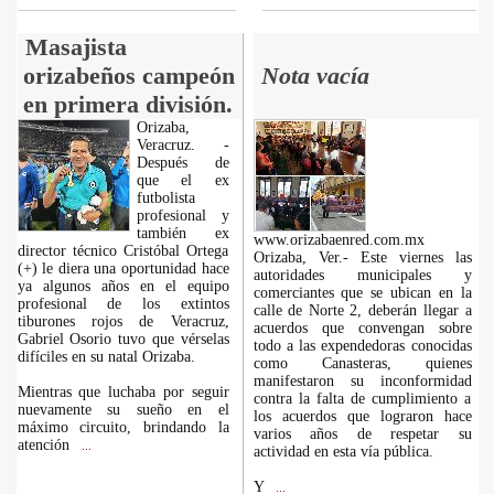
Masajista
orizabeños campeón
Nota vacía
en primera división.
Orizaba,
Veracruz. -
Después de
que el ex
futbolista
profesional y
también ex
www.orizabaenred.com.mx
director técnico Cristóbal Ortega
Orizaba, Ver.- Este viernes las
(+) le diera una oportunidad hace
autoridades municipales y
ya algunos años en el equipo
comerciantes que se ubican en la
profesional de los extintos
calle de Norte 2, deberán llegar a
tiburones rojos de Veracruz,
acuerdos que convengan sobre
Gabriel Osorio tuvo que vérselas
todo a las expendedoras conocidas
difíciles en su natal Orizaba.
como Canasteras, quienes
manifestaron su inconformidad
Mientras que luchaba por seguir
contra la falta de cumplimiento a
nuevamente su sueño en el
los acuerdos que lograron hace
máximo circuito, brindando la
varios años de respetar su
atención
...
actividad en esta vía pública.
Y
...