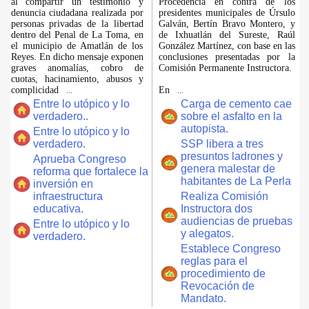
al compartir un testimonio y
Procedencia en contra de los
denuncia ciudadana realizada por
presidentes municipales de Úrsulo
personas privadas de la libertad
Galván, Bertín Bravo Montero, y
dentro del Penal de La Toma, en
de Ixhuatlán del Sureste, Raúl
el municipio de Amatlán de los
González Martínez, con base en las
Reyes. En dicho mensaje exponen
conclusiones presentadas por la
graves anomalías, cobro de
Comisión Permanente Instructora.
cuotas, hacinamiento, abusos y
complicidad
En
...
...
Entre lo utópico y lo
Carga de cemento cae
verdadero..
sobre el asfalto en la
autopista.
Entre lo utópico y lo
verdadero.
SSP libera a tres
presuntos ladrones y
Aprueba Congreso
genera malestar de
reforma que fortalece la
habitantes de La Perla
inversión en
infraestructura
Realiza Comisión
educativa.
Instructora dos
audiencias de pruebas
Entre lo utópico y lo
y alegatos.
verdadero.
Establece Congreso
reglas para el
procedimiento de
Revocación de
Mandato.