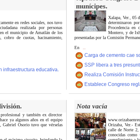
munícipes.
Xalapa, Ver., 05 
icamente en redes sociales, nos tuvo
determinaron por
ciudadana realizada por personas
Procedencia en c
 en el municipio de Amatlán de los
Montero, y de Ixh
 cobro de cuotas, hacinamiento,
presentadas por la Comisión Permanen
En
...
Carga de cemento cae sobr
SSP libera a tres presun
 infraestructura educativa.
Realiza Comisión Instruc
Establece Congreso regl
ivisión.
Nota vacía
 profesional y también ex director
 hace ya algunos años en el equipo
www.orizabaenre
z, Gabriel Osorio tuvo que vérselas
Orizaba, Ver.- Es
calle de Norte 2,
conocidas como C
n el máximo circuito, brindando la
cumplimiento a lo