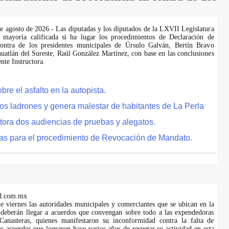
de agosto de 2026.- Las diputadas y los diputados de la LXVII Legislatura
 mayoría calificada si ha lugar los procedimientos de Declaración de
ontra de los presidentes municipales de Úrsulo Galván, Bertín Bravo
uatlán del Sureste, Raúl González Martínez, con base en las conclusiones
te Instructora.
e el asfalto en la autopista.
tos ladrones y genera malestar de habitantes de La Perla
tora dos audiencias de pruebas y alegatos.
as para el procedimiento de Revocación de Mandato.
d.com.mx
te viernes las autoridades municipales y comerciantes que se ubican en la
 deberán llegar a acuerdos que convengan sobre todo a las expendedoras
anasteras, quienes manifestaron su inconformidad contra la falta de
s acuerdos que lograron hace varios años de respetar su actividad en esta