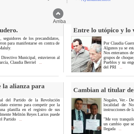
Arriba
udero.
Entre lo utópico y lo
, seguidores de los precandidatos,
ron para manifestarse en contra de
Por Claudia Guerr
Maluly.
Algunos ya se est
Nos enteramos de 
 Directivo Municipal, estuvieron al
grupos de choque,
rcía, Claudia Berriel
Pueblos y su eng
...
del PRI
...
 la alianza para
Cambian al titular de
al del Partido de la Revolución
Nogales, Ver.- Des
dato externo para competir por la
localidad de No
na planilla en el registro de sus
instrucciones de la
almente Melitón Reyes Larios puede
 el Partido
"Me voy tranquilo
...
un cambio que se 
llegada
...