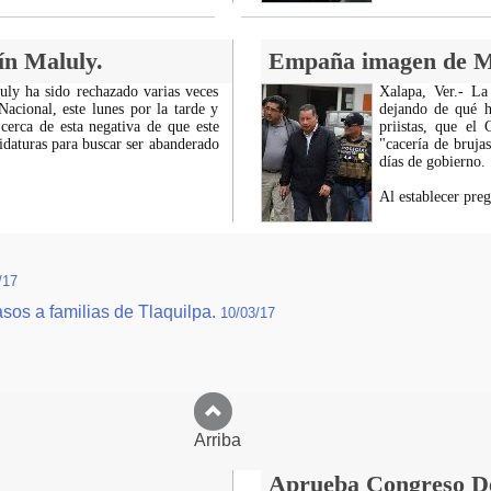
ín Maluly.
Empaña imagen de MA
uly ha sido rechazado varias veces
Xalapa, Ver.- La
Nacional, este lunes por la tarde y
dejando de qué h
 cerca de esta negativa de que este
priistas, que e
idaturas para buscar ser abanderado
"cacería de bruja
días de gobierno.
Al establecer pre
/17
asos a familias de Tlaquilpa.
10/03/17
Arriba
Aprueba Congreso Dec