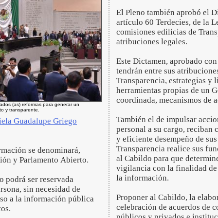
El Pleno también aprobó el Di
artículo 60 Terdecies, de la 
comisiones edilicias de Tran
atribuciones legales.
Este Dictamen, aprobado con 4
tendrán entre sus atribucione
Transparencia, estrategias y 
herramientas propias de un Go
coordinada, mecanismos de ac
ados (as) reformas para generar un
o y transparente.
También el de impulsar accion
iela Guadalupe Griego
personal a su cargo, reciban 
y eficiente desempeño de sus
Transparencia realice sus fun
rmación se denominará,
al Cabildo para que determine
ión y Parlamento Abierto.
vigilancia con la finalidad d
la información.
lo podrá ser reservada
rsona, sin necesidad de
Proponer al Cabildo, la elabo
ceso a la información pública
celebración de acuerdos de c
tos.
públicos y privados e institu