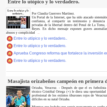
Entre lo utópico y lo verdadero.
Por Claudia Guerrero Martínez.
​Un Portal de la Internet, que ha sido atacado sistemát
confianza, al compartir un testimonio y denuncia 
privadas de la libertad dentro del Penal de La Toma,
Reyes. En dicho mensaje exponen graves anomalías,
abusos y complicidad
...
Entre lo utópico y lo verdadero..
Entre lo utópico y lo verdadero.
Aprueba Congreso reforma que fortalece la inversión en
Entre lo utópico y lo verdadero.
Masajista orizabeños campeón en primera d
Orizaba, Veracruz. - Después de que el ex futbolista
técnico Cristóbal Ortega (+) le diera una oportunidad
profesional de los extintos tiburones rojos de Veracru
difíciles en su natal Orizaba.
Mientras que luchaba por seguir nuevamente su sueño e