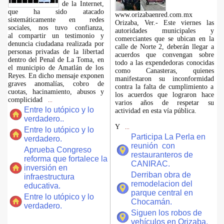
de la Internet,
que ha sido atacado
www.orizabaenred.com.mx
sistemáticamente en redes
Orizaba, Ver.- Este viernes las
sociales, nos tuvo confianza,
autoridades municipales y
al compartir un testimonio y
comerciantes que se ubican en la
denuncia ciudadana realizada por
calle de Norte 2, deberán llegar a
personas privadas de la libertad
acuerdos que convengan sobre
dentro del Penal de La Toma, en
todo a las expendedoras conocidas
el municipio de Amatlán de los
como Canasteras, quienes
Reyes. En dicho mensaje exponen
manifestaron su inconformidad
graves anomalías, cobro de
contra la falta de cumplimiento a
cuotas, hacinamiento, abusos y
los acuerdos que lograron hace
complicidad
...
varios años de respetar su
Entre lo utópico y lo
actividad en esta vía pública.
verdadero..
Y
...
Entre lo utópico y lo
Participa La Perla en
verdadero.
reunión con
Aprueba Congreso
restauranteros de
reforma que fortalece la
CANIRAC.
inversión en
Derriban obra de
infraestructura
remodelacion del
educativa.
parque central en
Entre lo utópico y lo
Chocamán.
verdadero.
Siguen los robos de
vehículos en Orizaba.