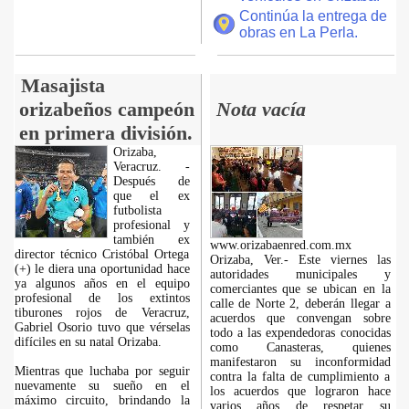
Continúa la entrega de
obras en La Perla.
Masajista
orizabeños campeón
Nota vacía
en primera división.
Orizaba,
Veracruz. -
Después de
que el ex
futbolista
profesional y
también ex
www.orizabaenred.com.mx
director técnico Cristóbal Ortega
Orizaba, Ver.- Este viernes las
(+) le diera una oportunidad hace
autoridades municipales y
ya algunos años en el equipo
comerciantes que se ubican en la
profesional de los extintos
calle de Norte 2, deberán llegar a
tiburones rojos de Veracruz,
acuerdos que convengan sobre
Gabriel Osorio tuvo que vérselas
todo a las expendedoras conocidas
difíciles en su natal Orizaba.
como Canasteras, quienes
manifestaron su inconformidad
Mientras que luchaba por seguir
contra la falta de cumplimiento a
nuevamente su sueño en el
los acuerdos que lograron hace
máximo circuito, brindando la
varios años de respetar su