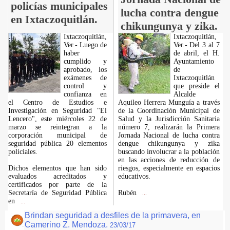
policías municipales
lucha contra dengue
en Ixtaczoquitlán.
chikungunya y zika.
Ixtaczoquitlán,
Ixtaczoquitlán,
Ver.- Luego de
Ver.- Del 3 al 7
haber
de abril, el H.
cumplido y
Ayuntamiento
aprobado, los
de
exámenes de
Ixtaczoquitlán
control y
que preside el
confianza en
Alcalde
el Centro de Estudios e
Aquileo Herrera Munguía a través
Investigación en Seguridad "El
de la Coordinación Municipal de
Lencero", este miércoles 22 de
Salud y la Jurisdicción Sanitaria
marzo se reintegran a la
número 7, realizarán la Primera
corporación municipal de
Jornada Nacional de lucha contra
seguridad pública 20 elementos
dengue chikungunya y zika
policiales.
buscando involucrar a la población
en las acciones de reducción de
Dichos elementos que han sido
riesgos, especialmente en espacios
evaluados acreditados y
educativos.
certificados por parte de la
Secretaría de Seguridad Pública
Rubén
...
en
...
Brindan seguridad a desfiles de la primavera, en
Camerino Z. Mendoza.
23/03/17