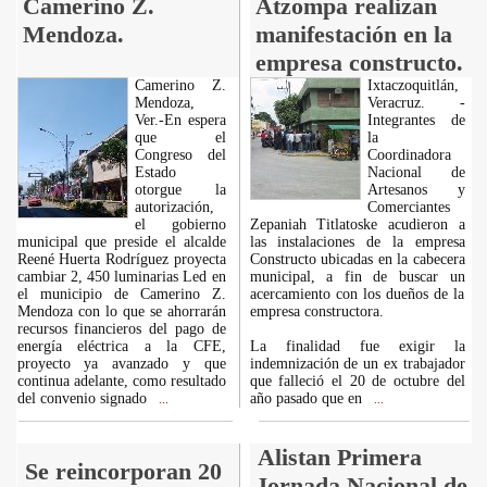
Camerino Z.
Atzompa realizan
Mendoza.
manifestación en la
empresa constructo.
Camerino Z.
Ixtaczoquitlán,
Mendoza,
Veracruz. -
Ver.-En espera
Integrantes de
que el
la
Congreso del
Coordinadora
Estado
Nacional de
otorgue la
Artesanos y
autorización,
Comerciantes
el gobierno
Zepaniah Titlatoske acudieron a
municipal que preside el alcalde
las instalaciones de la empresa
Reené Huerta Rodríguez proyecta
Constructo ubicadas en la cabecera
cambiar 2, 450 luminarias Led en
municipal, a fin de buscar un
el municipio de Camerino Z.
acercamiento con los dueños de la
Mendoza con lo que se ahorrarán
empresa constructora.
recursos financieros del pago de
energía eléctrica a la CFE,
La finalidad fue exigir la
proyecto ya avanzado y que
indemnización de un ex trabajador
continua adelante, como resultado
que falleció el 20 de octubre del
del convenio signado
año pasado que en
...
...
Alistan Primera
Se reincorporan 20
Jornada Nacional de