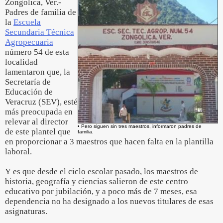
Zongolica, Ver.-
Padres de familia de
la
Escuela
Secundaria Técnica
Agropecuaria
número 54 de esta
localidad
lamentaron que, la
Secretaría de
Educación de
Veracruz (SEV), esté
más preocupada en
relevar al director
• Pero siguen sin tres maestros, informaron padres de
de este plantel que
familia.
en proporcionar a 3 maestros que hacen falta en la plantilla
laboral.
Y es que desde el ciclo escolar pasado, los maestros de
historia, geografía y ciencias salieron de este centro
educativo por jubilación, y a poco más de 7 meses, esa
dependencia no ha designado a los nuevos titulares de esas
asignaturas.