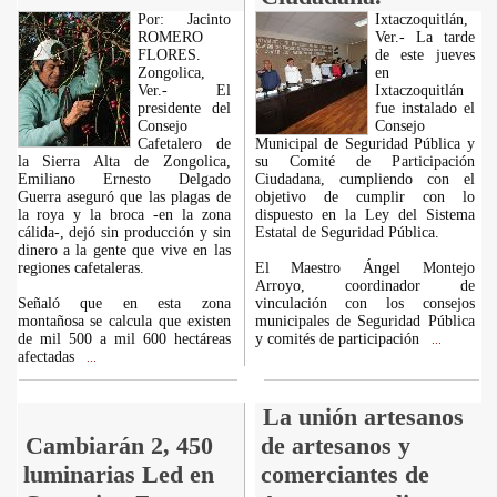
Por: Jacinto
Ixtaczoquitlán,
ROMERO
Ver.- La tarde
FLORES.
de este jueves
Zongolica,
en
Ver.- El
Ixtaczoquitlán
presidente del
fue instalado el
Consejo
Consejo
Cafetalero de
Municipal de Seguridad Pública y
la Sierra Alta de Zongolica,
su Comité de Participación
Emiliano Ernesto Delgado
Ciudadana, cumpliendo con el
Guerra aseguró que las plagas de
objetivo de cumplir con lo
la roya y la broca -en la zona
dispuesto en la Ley del Sistema
cálida-, dejó sin producción y sin
Estatal de Seguridad Pública.
dinero a la gente que vive en las
regiones cafetaleras.
El Maestro Ángel Montejo
Arroyo, coordinador de
Señaló que en esta zona
vinculación con los consejos
montañosa se calcula que existen
municipales de Seguridad Pública
de mil 500 a mil 600 hectáreas
y comités de participación
...
afectadas
...
La unión artesanos
Cambiarán 2, 450
de artesanos y
luminarias Led en
comerciantes de