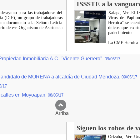
ISSSTE a la vanguar
desayuno para las trabajadoras del
Xalapa, Ver.-El I
lia (DIF), un grupo de trabajadoras
Virus de Papilo
e un documento a la Señora Leticia
Heroica" se cuent
rio de ese Organismo de Asistencia
únicos que exist
padecimiento.
La CMF Heroica V
opiedad Inmobiliaria A.C. "Vicente Guerrero".
09/05/17
o, candidato de MORENA a alcaldía de Ciudad Mendoza.
09/05/17
5/17
s calles en Moyoapan.
08/05/17
Arriba
Siguen los robos de v
Orizaba, Ver.-U