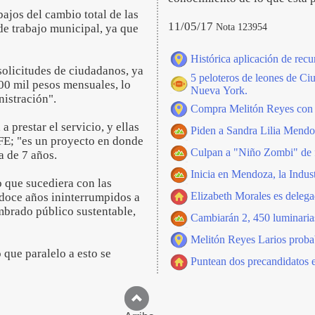
bajos del cambio total de las
11/05/17
Nota 123954
 de trabajo municipal, ya que
Histórica aplicación de recu
solicitudes de ciudadanos, ya
5 peloteros de leones de C
00 mil pesos mensuales, lo
Nueva York.
nistración".
Compra Melitón Reyes con 3
 prestar el servicio, y ellas
Piden a Sandra Lilia Mendoz
FE; "es un proyecto en donde
Culpan a "Niño Zombi" de 
a de 7 años.
Inicia en Mendoza, la Indust
o que sucediera con las
Elizabeth Morales es deleg
 doce años ininterrumpidos a
mbrado público sustentable,
Cambiarán 2, 450 luminari
Melitón Reyes Larios proba
que paralelo a esto se
Puntean dos precandidatos 