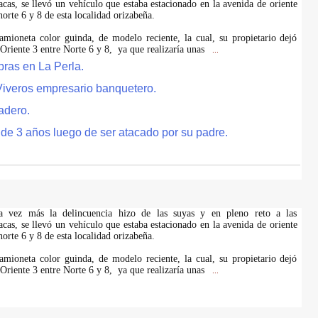
acas, se llevó un vehículo que estaba estacionado en la avenida de oriente
 norte 6 y 8 de esta localidad orizabeña.
amioneta color guinda, de modelo reciente, la cual, su propietario dejó
 Oriente 3 entre Norte 6 y 8, ya que realizaría unas
...
bras en La Perla.
Viveros empresario banquetero.
dadero.
 de 3 años luego de ser atacado por su padre.
na vez más la delincuencia hizo de las suyas y en pleno reto a las
acas, se llevó un vehículo que estaba estacionado en la avenida de oriente
 norte 6 y 8 de esta localidad orizabeña.
amioneta color guinda, de modelo reciente, la cual, su propietario dejó
 Oriente 3 entre Norte 6 y 8, ya que realizaría unas
...