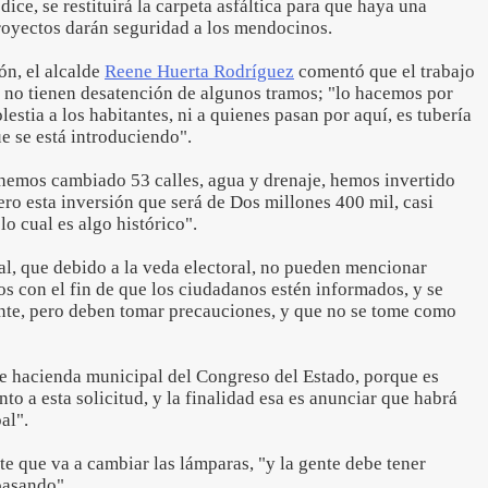
dice, se restituirá la carpeta asfáltica para que haya una
proyectos darán seguridad a los mendocinos.
ón, el alcalde
Reene Huerta Rodríguez
comentó que el trabajo
y no tienen desatención de algunos tramos; "lo hacemos por
lestia a los habitantes, ni a quienes pasan por aquí, es tubería
e se está introduciendo".
 hemos cambiado 53 calles, agua y drenaje, hemos invertido
ro esta inversión que será de Dos millones 400 mil, casi
lo cual es algo histórico".
al, que debido a la veda electoral, no pueden mencionar
s con el fin de que los ciudadanos estén informados, y se
nte, pero deben tomar precauciones, y que no se tome como
 hacienda municipal del Congreso del Estado, porque es
to a esta solicitud, y la finalidad esa es anunciar que habrá
al".
te que va a cambiar las lámparas, "y la gente debe tener
pasando".