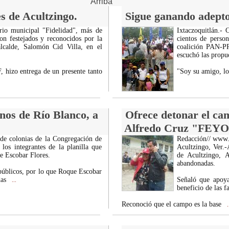
Arriba
s de Acultzingo.
Sigue ganando adeptos
orio municipal "Fidelidad", más de
Ixtaczoquitlán.-
n festejados y reconocidos por la
cientos de perso
alcalde, Salomón Cid Villa, en el
coalición PAN-PR
escuchó las propue
F, hizo entrega de un presente tanto
"Soy su amigo, lo
inos de Río Blanco, a
Ofrece detonar el cam
Alfredo Cruz "FEYO
 de colonias de la Congregación de
Redacción// www
los integrantes de la planilla que
Acultzingo, Ver.-
e Escobar Flores.
de Acultzingo, 
abandonadas.
 públicos, por lo que Roque Escobar
das
Señaló que apoya
...
beneficio de las f
Reconoció que el campo es la base
.