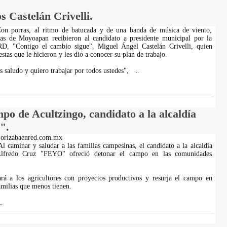
 Castelán Crivelli.
 Con porras, al ritmo de batucada y de una banda de música de viento,
nas de Moyoapan recibieron al candidato a presidente municipal por la
D, "Contigo el cambio sigue", Miguel Ángel Castelán Crivelli, quien
stas que le hicieron y les dio a conocer su plan de trabajo.
s saludo y quiero trabajar por todos ustedes",
...
po de Acultzingo, candidato a la alcaldía
".
.orizabaenred.com.mx
Al caminar y saludar a las familias campesinas, el candidato a la alcaldía
Alfredo Cruz "FEYO" ofreció detonar el campo en las comunidades
rá a los agricultores con proyectos productivos y resurja el campo en
amilias que menos tienen.
..