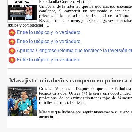
Por Claudia Guerrero Martínez.
​Un Portal de la Internet, que ha sido atacado sistemát
confianza, al compartir un testimonio y denuncia 
privadas de la libertad dentro del Penal de La Toma,
Reyes. En dicho mensaje exponen graves anomalías,
abusos y complicidad
...
Entre lo utópico y lo verdadero..
Entre lo utópico y lo verdadero.
Aprueba Congreso reforma que fortalece la inversión en
Entre lo utópico y lo verdadero.
Masajista orizabeños campeón en primera d
Orizaba, Veracruz. - Después de que el ex futbolista
técnico Cristóbal Ortega (+) le diera una oportunidad
profesional de los extintos tiburones rojos de Veracru
difíciles en su natal Orizaba.
Mientras que luchaba por seguir nuevamente su sueño e
atención
...