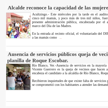
Alcalde reconoce la capacidad de las mujere
Acultzingo.- Este miércoles por la tarde en el audit
cinco mil mamás, y poco más de tres mil niños, fuero
presente administración pública, encabezada por el 
marco del Día de las Madres.
En la entrada al recinto oficial, el voluntariado del DI
a las mamás como
...
Ausencia de servicios públicos queja de vec
planilla de Roque Escobar.
Río Blanco, Ver.-Ausencia de servicios en la mayoría
Vicente Guerrero es la queja de vecinos que hacen a 
encabeza el candidato a la alcaldía de Río Blanco, Roqu
Recibieron inquietudes de que existe falta de servicios
se comprometió con los habitantes a atender las deman