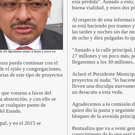
esta pérdida". Aunado a esto, 
buena vialidad, y estos dos 
Al respecto de esta informaci
se está haciendo por tramos 
las tardes y noches sin dar mo
de ocho y diez pulgadas lo qu
"Aunado a la calle principal,
de 33 diputados votan a favor y once en
27 millones y un poco más, pe
llegaremos a los 30 millones, 
oza pueda continuar con el
de el ejido y congregaciones,
Aclaró el Presidente Municip
rias de este tipo de proyectos
proyectos ni nada; "lo hacemo
lleven una disculpa nuevame
un desacato a esta veda.
que votaron a favor del
 abstención, y con ello se
Agradecemos a la comisión de
zar cualquier punto de
quien dio la pauta y seguimien
del Estado.
bloqueo de la avenida princip
al, y en el 2015 se
Puntualiza que va a venir gen
conocimiento de lo que está 