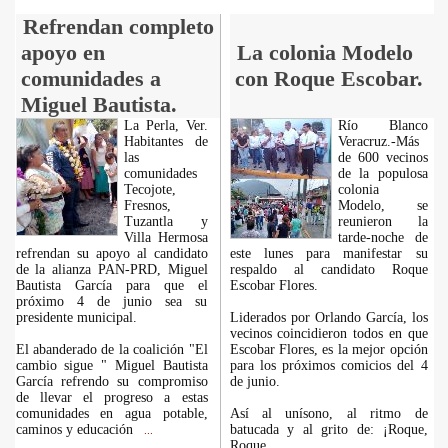
Refrendan completo
apoyo en
La colonia Modelo
comunidades a
con Roque Escobar.
Miguel Bautista.
La Perla, Ver.
Río Blanco
Habitantes de
Veracruz.-Más
las
de 600 vecinos
comunidades
de la populosa
Tecojote,
colonia
Fresnos,
Modelo, se
Tuzantla y
reunieron la
Villa Hermosa
tarde-noche de
refrendan su apoyo al candidato
este lunes para manifestar su
de la alianza PAN-PRD, Miguel
respaldo al candidato Roque
Bautista García para que el
Escobar Flores.
próximo 4 de junio sea su
presidente municipal.
Liderados por Orlando García, los
vecinos coincidieron todos en que
El abanderado de la coalición "El
Escobar Flores, es la mejor opción
cambio sigue " Miguel Bautista
para los próximos comicios del 4
García refrendo su compromiso
de junio.
de llevar el progreso a estas
comunidades en agua potable,
Así al unísono, al ritmo de
caminos y educación
batucada y al grito de: ¡Roque,
...
Roque,
...