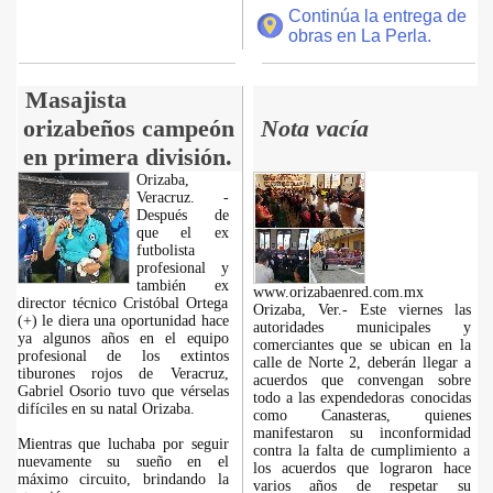
Continúa la entrega de
obras en La Perla.
Masajista
orizabeños campeón
Nota vacía
en primera división.
Orizaba,
Veracruz. -
Después de
que el ex
futbolista
profesional y
también ex
www.orizabaenred.com.mx
director técnico Cristóbal Ortega
Orizaba, Ver.- Este viernes las
(+) le diera una oportunidad hace
autoridades municipales y
ya algunos años en el equipo
comerciantes que se ubican en la
profesional de los extintos
calle de Norte 2, deberán llegar a
tiburones rojos de Veracruz,
acuerdos que convengan sobre
Gabriel Osorio tuvo que vérselas
todo a las expendedoras conocidas
difíciles en su natal Orizaba.
como Canasteras, quienes
manifestaron su inconformidad
Mientras que luchaba por seguir
contra la falta de cumplimiento a
nuevamente su sueño en el
los acuerdos que lograron hace
máximo circuito, brindando la
varios años de respetar su