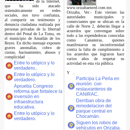
de la Internet,
que ha sido atacado
www.orizabaenred.com.mx
sistemáticamente en redes
Orizaba, Ver.- Este viernes las
sociales, nos tuvo confianza,
autoridades municipales y
al compartir un testimonio y
comerciantes que se ubican en la
denuncia ciudadana realizada por
calle de Norte 2, deberán llegar a
personas privadas de la libertad
acuerdos que convengan sobre
dentro del Penal de La Toma, en
todo a las expendedoras conocidas
el municipio de Amatlán de los
como Canasteras, quienes
Reyes. En dicho mensaje exponen
manifestaron su inconformidad
graves anomalías, cobro de
contra la falta de cumplimiento a
cuotas, hacinamiento, abusos y
los acuerdos que lograron hace
complicidad
...
varios años de respetar su
Entre lo utópico y lo
actividad en esta vía pública.
verdadero..
Y
...
Entre lo utópico y lo
Participa La Perla en
verdadero.
reunión con
Aprueba Congreso
restauranteros de
reforma que fortalece la
CANIRAC.
inversión en
Derriban obra de
infraestructura
remodelacion del
educativa.
parque central en
Entre lo utópico y lo
Chocamán.
verdadero.
Siguen los robos de
vehículos en Orizaba.