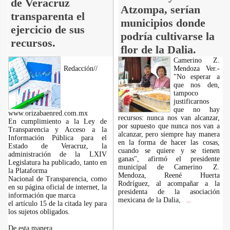
de Veracruz
Atzompa, serían
transparenta el
municipios donde
ejercicio de sus
podría cultivarse la
recursos.
flor de la Dalia.
Camerino Z.
Redacción//
Mendoza Ver.-
"No esperar a
que nos den,
tampoco
justificarnos
que no hay
www.orizabaenred.com.mx
recursos: nunca nos van alcanzar,
En cumplimiento a la Ley de
por supuesto que nunca nos van a
Transparencia y Acceso a la
alcanzar, pero siempre hay manera
Información Pública para el
en la forma de hacer las cosas,
Estado de Veracruz, la
cuando se quiere y se tienen
administración de la LXIV
ganas", afirmó el presidente
Legislatura ha publicado, tanto en
municipal de Camerino Z.
la Plataforma
Mendoza, Reené Huerta
Nacional de Transparencia, como
Rodríguez, al acompañar a la
en su página oficial de internet, la
presidenta de la asociación
información que marca
mexicana de la Dalia,
...
el artículo 15 de la citada ley para
los sujetos obligados.
De esta manera,
...