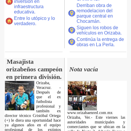
inversión en
Derriban obra de
infraestructura
remodelacion del
educativa.
parque central en
Entre lo utópico y lo
Chocamán.
verdadero.
Siguen los robos de
vehículos en Orizaba.
Continúa la entrega de
obras en La Perla.
Masajista
orizabeños campeón
Nota vacía
en primera división.
Orizaba,
Veracruz. -
Después de
que el ex
futbolista
profesional y
también ex
www.orizabaenred.com.mx
director técnico Cristóbal Ortega
Orizaba, Ver.- Este viernes las
(+) le diera una oportunidad hace
autoridades municipales y
ya algunos años en el equipo
comerciantes que se ubican en la
profesional de los extintos