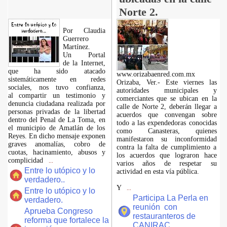
Norte 2.
Por Claudia
Guerrero
Martínez.
​Un Portal
de la Internet,
que ha sido atacado
www.orizabaenred.com.mx
sistemáticamente en redes
Orizaba, Ver.- Este viernes las
sociales, nos tuvo confianza,
autoridades municipales y
al compartir un testimonio y
comerciantes que se ubican en la
denuncia ciudadana realizada por
calle de Norte 2, deberán llegar a
personas privadas de la libertad
acuerdos que convengan sobre
dentro del Penal de La Toma, en
todo a las expendedoras conocidas
el municipio de Amatlán de los
como Canasteras, quienes
Reyes. En dicho mensaje exponen
manifestaron su inconformidad
graves anomalías, cobro de
contra la falta de cumplimiento a
cuotas, hacinamiento, abusos y
los acuerdos que lograron hace
complicidad
...
varios años de respetar su
Entre lo utópico y lo
actividad en esta vía pública.
verdadero..
Y
...
Entre lo utópico y lo
Participa La Perla en
verdadero.
reunión con
Aprueba Congreso
restauranteros de
reforma que fortalece la
CANIRAC.