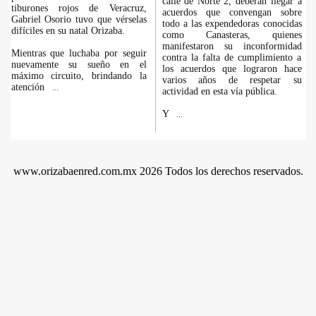
calle de Norte 2, deberán llegar a
tiburones rojos de Veracruz,
acuerdos que convengan sobre
Gabriel Osorio tuvo que vérselas
todo a las expendedoras conocidas
difíciles en su natal Orizaba.
como Canasteras, quienes
manifestaron su inconformidad
Mientras que luchaba por seguir
contra la falta de cumplimiento a
nuevamente su sueño en el
los acuerdos que lograron hace
máximo circuito, brindando la
varios años de respetar su
atención
...
actividad en esta vía pública.
Y
...
www.orizabaenred.com.mx 2026 Todos los derechos reservados.