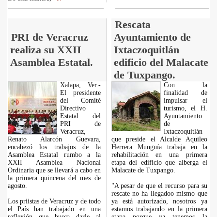
Rescata
PRI de Veracruz
Ayuntamiento de
realiza su XXII
Ixtaczoquitlán
Asamblea Estatal.
edificio del Malacate
de Tuxpango.
Xalapa, Ver.-
Con la
El presidente
finalidad de
del Comité
impulsar el
Directivo
turismo, el H.
Estatal del
Ayuntamiento
PRI de
de
Veracruz,
Ixtaczoquitlán
Renato Alarcón Guevara,
que preside el Alcalde Aquileo
encabezó los trabajos de la
Herrera Munguía trabaja en la
Asamblea Estatal rumbo a la
rehabilitación en una primera
XXII Asamblea Nacional
etapa del edificio que alberga el
Ordinaria que se llevará a cabo en
Malacate de Tuxpango.
la primera quincena del mes de
agosto.
"A pesar de que el recurso para su
rescate no ha llegadoo mismo que
Los priistas de Veracruz y de todo
ya está autorizado, nosotros ya
el País han trabajado en una
estamos trabajando en la primera
reflexión que busca darle al
etapa porque ya tenemos la