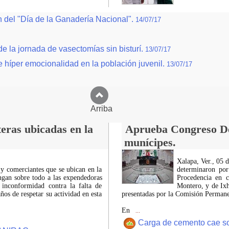
ón del "Día de la Ganadería Nacional".
14/07/17
 de la jornada de vasectomías sin bisturí.
13/07/17
 híper emocionalidad en la población juvenil.
13/07/17
Arriba
eras ubicadas en la
Aprueba Congreso Dec
munícipes.
Xalapa, Ver., 05 
 y comerciantes que se ubican en la
determinaron por
ngan sobre todo a las expendedoras
Procedencia en c
 inconformidad contra la falta de
Montero, y de Ixh
os de respetar su actividad en esta
presentadas por la Comisión Permanen
En
...
Carga de cemento cae sobr