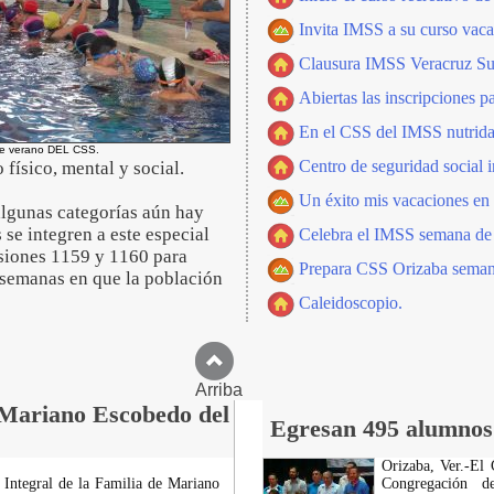
Invita IMSS a su curso vacac
Clausura IMSS Veracruz Sur 
Abiertas las inscripciones p
En el CSS del IMSS nutrida
 de verano DEL CSS.
Centro de seguridad social 
físico, mental y social.
Un éxito mis vacaciones en l
 algunas categorías aún hay
 se integren a este especial
Celebra el IMSS semana de p
nsiones 1159 y 1160 para
Prepara CSS Orizaba semana 
s semanas en que la población
Caleidoscopio.
Arriba
 Mariano Escobedo del
Egresan 495 alumnos
Orizaba, Ver.-El 
o Integral de la Familia de Mariano
Congregación d