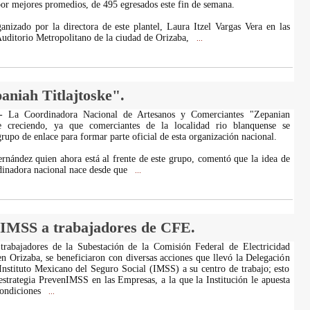
or mejores promedios, de 495 egresados este fin de semana.
anizado por la directora de este plantel, Laura Itzel Vargas Vera en las
 Auditorio Metropolitano de la ciudad de Orizaba,
...
niah Titlajtoske".
.- La Coordinadora Nacional de Artesanos y Comerciantes "Zepanian
ue creciendo, ya que comerciantes de la localidad rio blanquense se
rupo de enlace para formar parte oficial de esta organización nacional.
rnández quien ahora está al frente de este grupo, comentó que la idea de
rdinadora nacional nace desde que
...
IMSS a trabajadores de CFE.
rabajadores de la Subestación de la Comisión Federal de Electricidad
n Orizaba, se beneficiaron con diversas acciones que llevó la Delegación
Instituto Mexicano del Seguro Social (IMSS) a su centro de trabajo; esto
estrategia PrevenIMSS en las Empresas, a la que la Institución le apuesta
condiciones
...