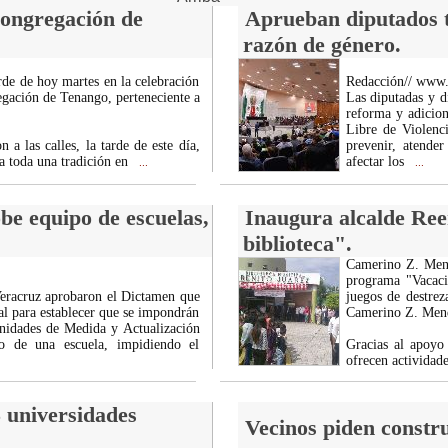
 congregación de
Aprueban diputados ti
razón de género.
rde de hoy martes en la celebración
Redacción// www
egación de Tenango, perteneciente a
Las diputadas y 
reforma y adicion
Libre de Violenc
 a las calles, la tarde de este día,
prevenir, atende
ya toda una tradición en
afectar los
...
...
obe equipo de escuelas,
Inaugura alcalde Ree
biblioteca".
Camerino Z. Mend
programa "Vacacio
Veracruz aprobaron el Dictamen que
juegos de destrez
al para establecer que se impondrán
Camerino Z. Men
Unidades de Medida y Actualización
o de una escuela, impidiendo el
Gracias al apoyo
ofrecen actividad
 universidades
Vecinos piden constr