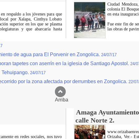
Ciudad Mendoza, 
colonia El Bosque,
 en respaldo a los jóvenes para que
en esta inauguraci
 local por Xalapa, Cinthya Lobato
ación superior en los que se plasma
Fue este fin de s
olegiaturas y que abarcaría hasta
las obras de pavi
17
miento de agua para El Porvenir en Zongolica.
24/07/17
ran tapetes con aserrín en la iglesia de Santiago Apostol.
24/0
en Tehuipango.
24/07/17
recorrido por la zona afectada por derrumbes en Zongolica.
22/07
Arriba
Amaga Ayuntamiento c
calle Norte 2.
www.orizabaenre
icamente en redes sociales, nos tuvo
Orizaba, Ver.- Es