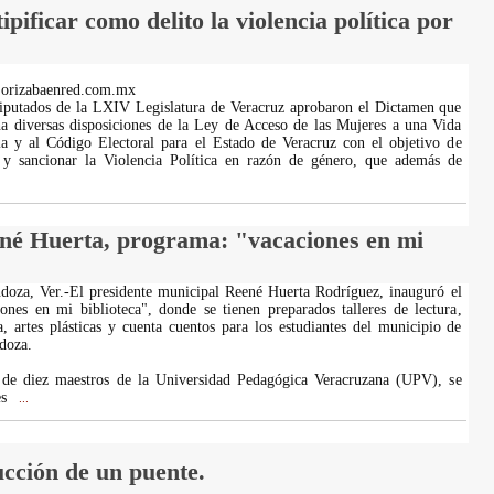
pificar como delito la violencia política por
.orizabaenred.com.mx
diputados de la LXIV Legislatura de Veracruz aprobaron el Dictamen que
a diversas disposiciones de la Ley de Acceso de las Mujeres a una Vida
ia y al Código Electoral para el Estado de Veracruz con el objetivo de
r y sancionar la Violencia Política en razón de género, que además de
né Huerta, programa: "vacaciones en mi
oza, Ver.-El presidente municipal Reené Huerta Rodríguez, inauguró el
nes en mi biblioteca", donde se tienen preparados talleres de lectura,
a, artes plásticas y cuenta cuentos para los estudiantes del municipio de
doza.
 de diez maestros de la Universidad Pedagógica Veracruzana (UPV), se
es
...
ucción de un puente.