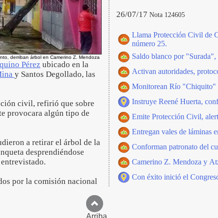
26/07/17
Nota 124605
Llama Protección Civil de C
número 25.
Saldo blanco por "Surada",
ento, derriban árbol en Camerino Z. Mendoza
quino Pérez
ubicado en la
Activan autoridades, proto
Mina
y Santos Degollado, las
Monitorean Río "Chiquito" 
Instruye Reené Huerta, conf
ción civil, refirió que sobre
ste provocara algún tipo de
Emite Protección Civil, aler
Entregan vales de láminas
dieron a retirar el árbol de la
Conforman patronato del c
banqueta desprendiéndose
 entrevistado.
Camerino Z. Mendoza y Atzom
Con éxito inició el Congres
dos por la comisión nacional
Arriba