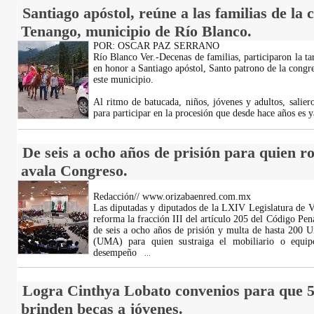
Santiago apóstol, reúne a las familias de la
Tenango, municipio de Río Blanco.
POR: OSCAR PAZ SERRANO
Río Blanco Ver.-Decenas de familias, participaron la ta
en honor a Santiago apóstol, Santo patrono de la congr
este municipio.
Al ritmo de batucada, niños, jóvenes y adultos, salieron
para participar en la procesión que desde hace años es 
De seis a ocho años de prisión para quien r
avala Congreso.
Redacción// www.orizabaenred.com.mx
Las diputadas y diputados de la LXIV Legislatura de 
reforma la fracción III del artículo 205 del Código Pen
de seis a ocho años de prisión y multa de hasta 200 
(UMA) para quien sustraiga el mobiliario o equip
desempeño
...
Logra Cinthya Lobato convenios para que 5
brinden becas a jóvenes.