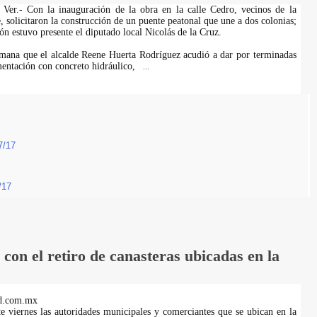
Ver.- Con la inauguración de la obra en la calle Cedro, vecinos de la
 solicitaron la construcción de un puente peatonal que une a dos colonias;
ón estuvo presente el diputado local Nicolás de la Cruz.
emana que el alcalde Reene Huerta Rodríguez acudió a dar por terminadas
mentación con concreto hidráulico,
...
7/17
/17
on el retiro de canasteras ubicadas en la
d.com.mx
te viernes las autoridades municipales y comerciantes que se ubican en la