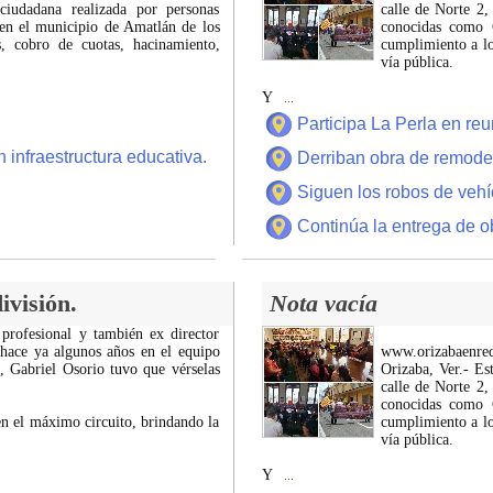
ciudadana realizada por personas
calle de Norte 2,
 en el municipio de Amatlán de los
conocidas como C
 cobro de cuotas, hacinamiento,
cumplimiento a lo
vía pública.
Y
...
Participa La Perla en r
 infraestructura educativa.
Derriban obra de remode
Siguen los robos de vehí
Continúa la entrega de o
ivisión.
Nota vacía
 profesional y también ex director
 hace ya algunos años en el equipo
www.orizabaenre
z, Gabriel Osorio tuvo que vérselas
Orizaba, Ver.- Es
calle de Norte 2,
conocidas como C
n el máximo circuito, brindando la
cumplimiento a lo
vía pública.
Y
...