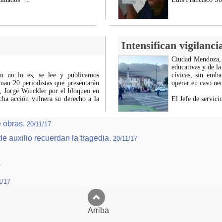
...
Intensifican vigilanci
Ciudad Mendoza, V
educativas y de l
en no lo es, se lee y publicamos
cívicas, sin emba
man 20 periodistas que presentarán
operar en caso nec
o, Jorge Winckler por el bloqueo en
cha acción vulnera su derecho a la
El Jefe de servici
e obras.
20/11/17
e auxilio recuerdan la tragedia.
20/11/17
7
1/17
Arriba