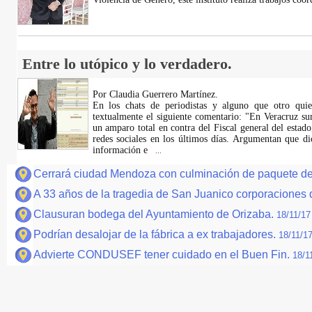
Entre lo utópico y lo verdadero.
Por Claudia Guerrero Martínez.
En los chats de periodistas y alguno que otro qui
textualmente el siguiente comentario: "En Veracruz su
un amparo total en contra del Fiscal general del estad
redes sociales en los últimos días. Argumentan que di
información e
...
Cerrará ciudad Mendoza con culminación de paquete d
A 33 años de la tragedia de San Juanico corporaciones d
Clausuran bodega del Ayuntamiento de Orizaba.
18/11/17
Podrían desalojar de la fábrica a ex trabajadores.
18/11/1
Advierte CONDUSEF tener cuidado en el Buen Fin.
18/1