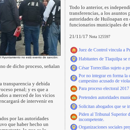
Todo lo anterior, es independ
transferencias, a los asunto
autoridades de Huiloapan en c
funcionarios municipales de
21/11/17
Nota 125597
Juez de Control vincula a P
el Ayuntamiento no está exento de sanción:
Habitantes de Tlaquilpa se ma
mino de dicho proceso, señalan
César Torrecillas sujeto a 
Por no integrar en forma la 
campesino acusado de viola
la transparencia y debida
Para proceso electoral 201
roceso penal; y es que a
jados a merced de los vicios
Pretenden autoridades munic
 encargará de intervenir en
Solicitan abogados que se in
Piden al Tribunal Superior d
cados por las autoridades
incompetente.
tuvo que haber hecho un
Organizaciones sociales prep