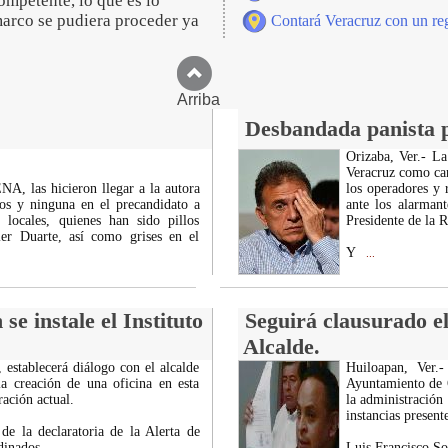
ompetente, lo que es lo
marco se pudiera proceder ya
Contará Veracruz con un reg
Arriba
Desbandada panista
Orizaba, Ver.- L
Veracruz como can
NA, las hicieron llegar a la autora
los operadores y 
os y ninguna en el precandidato a
ante los alarman
 locales, quienes han sido pillos
Presidente de la 
ier Duarte, así como grises en el
Y
...
 instale el Instituto
Seguirá clausurado el
Alcalde.
 establecerá diálogo con el alcalde
Huiloapan, Ver.
la creación de una oficina en esta
Ayuntamiento de 
ración actual.
la administración
instancias presen
e la declaratoria de la Alerta de
rdinados
Luis Francisco So