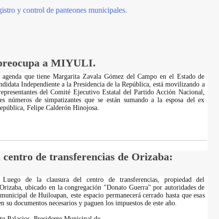
istro y control de panteones municipales.
 preocupa a MIYULI.
a agenda que tiene Margarita Zavala Gómez del Campo en el Estado de
didata Independiente a la Presidencia de la República, está movilizando a
representantes del Comité Ejecutivo Estatal del Partido Acción Nacional,
tes números de simpatizantes que se están sumando a la esposa del ex
República, Felipe Calderón Hinojosa.
 centro de transferencias de Orizaba:
- Luego de la clausura del centro de transferencias, propiedad del
Orizaba, ubicado en la congregación "Donato Guerra" por autoridades de
 municipal de Huiloapan, este espacio permanecerá cerrado hasta que esas
ten su documentos necesarios y paguen los impuestos de este año.
to Palacios, Presidente Municipal de