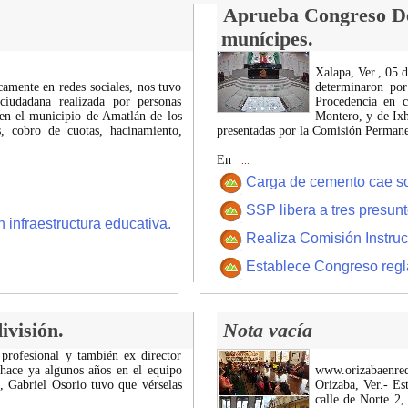
Aprueba Congreso Dec
munícipes.
Xalapa, Ver., 05 
icamente en redes sociales, nos tuvo
determinaron por
ciudadana realizada por personas
Procedencia en c
 en el municipio de Amatlán de los
Montero, y de Ixh
 cobro de cuotas, hacinamiento,
presentadas por la Comisión Permanen
En
...
Carga de cemento cae sobr
SSP libera a tres presun
 infraestructura educativa.
Realiza Comisión Instruc
Establece Congreso regl
ivisión.
Nota vacía
 profesional y también ex director
 hace ya algunos años en el equipo
www.orizabaenre
z, Gabriel Osorio tuvo que vérselas
Orizaba, Ver.- Es
calle de Norte 2,