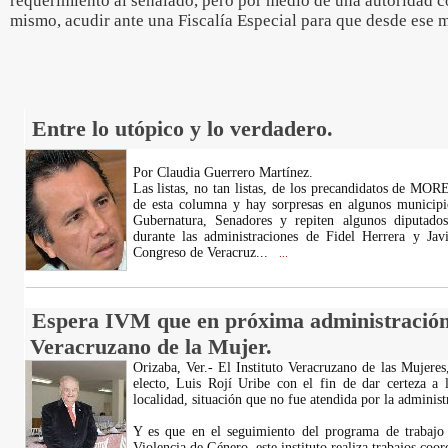
requerimiento al señalado, pero por medio de una autoridad c
mismo, acudir ante una Fiscalía Especial para que desde ese 
Entre lo utópico y lo verdadero.
Por Claudia Guerrero Martínez.
Las listas, no tan listas, de los precandidatos de MORE
de esta columna y hay sorpresas en algunos municipi
Gubernatura, Senadores y repiten algunos diputados
durante las administraciones de Fidel Herrera y Jav
Congreso de Veracruz...
...
Espera IVM que en próxima administración se
Veracruzano de la Mujer.
Orizaba, Ver.- El Instituto Veracruzano de las Mujeres,
electo, Luis Rojí Uribe con el fin de dar certeza a 
localidad, situación que no fue atendida por la administ
Y es que en el seguimiento del programa de trabajo d
Violencia de Género, este instituto realiza trabajos coo