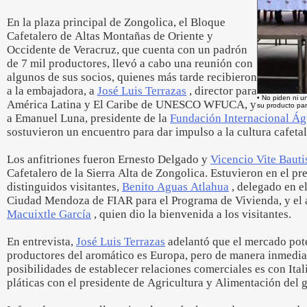
En la plaza principal de Zongolica, el Bloque
Cafetalero de Altas Montañas de Oriente y
Occidente de Veracruz, que cuenta con un padrón
de 7 mil productores, llevó a cabo una reunión con
algunos de sus socios, quienes más tarde recibieron
a la embajadora, a
José Luis Terrazas
, director para
• No piden ni u
América Latina y El Caribe de UNESCO WFUCA, y
su producto par
a Emanuel Luna, presidente de la
Fundación Internacional Ág
sostuvieron un encuentro para dar impulso a la cultura cafeta
Los anfitriones fueron Ernesto Delgado y
Vicencio Vite Bauti
Cafetalero de la Sierra Alta de Zongolica. Estuvieron en el p
distinguidos visitantes,
Benito Aguas Atlahua
, delegado en el
Ciudad Mendoza de FIAR para el Programa de Vivienda, y el 
Macuixtle García
, quien dio la bienvenida a los visitantes.
En entrevista,
José Luis Terrazas
adelantó que el mercado pot
productores del aromático es Europa, pero de manera inmedi
posibilidades de establecer relaciones comerciales es con Ita
pláticas con el presidente de Agricultura y Alimentación del 