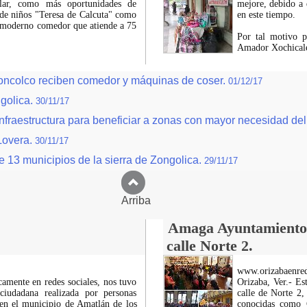
lar, como más oportunidades de
mejore, debido a 
n de niños "Teresa de Calcuta" como
en este tiempo.
 moderno comedor que atiende a 75
Por tal motivo p
Amador Xochicale
zoncolco reciben comedor y máquinas de coser.
01/12/17
ngolica.
30/11/17
fraestructura para beneficiar a zonas con mayor necesidad del 
 Lovera.
30/11/17
e 13 municipios de la sierra de Zongolica.
29/11/17
Arriba
Amaga Ayuntamiento c
calle Norte 2.
www.orizabaenre
icamente en redes sociales, nos tuvo
Orizaba, Ver.- Es
ciudadana realizada por personas
calle de Norte 2,
 en el municipio de Amatlán de los
conocidas como C