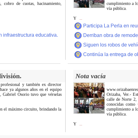
 cobro de cuotas, hacinamiento,
cumplimiento a lo
vía pública.
Y
...
Participa La Perla en r
 infraestructura educativa.
Derriban obra de remode
Siguen los robos de vehí
Continúa la entrega de o
ivisión.
Nota vacía
 profesional y también ex director
 hace ya algunos años en el equipo
www.orizabaenre
z, Gabriel Osorio tuvo que vérselas
Orizaba, Ver.- Es
calle de Norte 2,
conocidas como C
n el máximo circuito, brindando la
cumplimiento a lo
vía pública.
Y
...