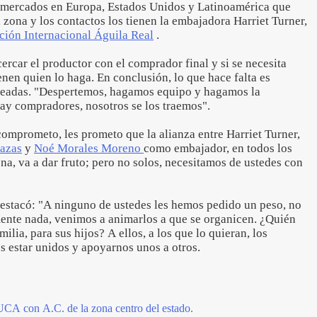
y mercados en Europa, Estados Unidos y Latinoamérica que
a zona y los contactos los tienen la embajadora Harriet Turner,
ión Internacional Águila Real
.
ercar el productor con el comprador final y si se necesita
enen quien lo haga. En conclusión, lo que hace falta es
creadas. "Despertemos, hagamos equipo y hagamos la
hay compradores, nosotros se los traemos".
omprometo, les prometo que la alianza entre Harriet Turner,
razas
y
Noé Morales Moreno
como embajador, en todos los
na, va a dar fruto; pero no solos, necesitamos de ustedes con
 destacó: "A ninguno de ustedes les hemos pedido un peso, no
ente nada, venimos a animarlos a que se organicen. ¿Quién
milia, para sus hijos? A ellos, a los que lo quieran, los
s estar unidos y apoyarnos unos a otros.
con A.C. de la zona centro del estado.