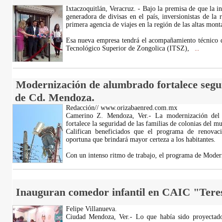
Ixtaczoquitlán, Veracruz. - Bajo la premisa de que la ind
generadora de divisas en el país, inversionistas de la 
primera agencia de viajes en la región de las altas mon
Esa nueva empresa tendrá el acompañamiento técnico d
Tecnológico Superior de Zongolica (ITSZ),
...
Modernización de alumbrado fortalece segur
de Cd. Mendoza.
Redacción// www.orizabaenred.com.mx
Camerino Z. Mendoza, Ver.- La modernización del
fortalece la seguridad de las familias de colonias del
Califican beneficiados que el programa de renova
oportuna que brindará mayor certeza a los habitantes.
Con un intenso ritmo de trabajo, el programa de Mode
Inauguran comedor infantil en CAIC "Teres
Felipe Villanueva.
Ciudad Mendoza, Ver.- Lo que había sido proyectado