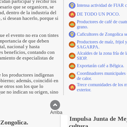
idan participar y recibir los
Intensa actividad de FIAR
cesario que se organicen, se
ad, dentro de la industria del
DE TODO UN POCO.
, si desean hacerlo, porque si
Productores de café de cuatr
grano.
Caficultores de Zongolica s
ue el evento no era con tintes
a importancia de que deben
Productores de maíz, frijol 
tal, nacional y hasta
SAGARPA.
es beneficios, contando con
Alcaldes de la zona fría de 
miento de especialistas de
SIOP.
Exportarán café a Bélgica.
Coordinadores municipales d
ue los productores indígenas
de calor.
obierno; además, coincidió en
Trece comunidades de los m
e otros son los que lo
exterior.
ue no indican su origen, sino
Arriba
Impulsa Junta de Mej
 Zongolica.
cultura.