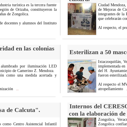
ustria turística es la tercera fuente
Ciudad Mendoza, V
región de Orizaba, constituyeron la
de Mejoras de Ciu
tañas de Zongolica.
integrantes de l
que celebrarán co
e docentes y alumnos del Instituto
Al respecto, el p
idad en las colonias
Esterilizan a 50 masco
Ixtaczoquitlán, V
 alumbrado por iluminación LED
implementada en l
 municipio de Camerino Z. Mendoza.
del H. Ayuntamie
ción como una medida acertada y
fueron esterilizad
Al respecto el MV
rnización
atropellamiento
...
.
Internos del CERESO
a de Calcuta".
con la elaboración de 
Zongolica, Verac
 como Centro Asistencial Infantil
Zongolica confían