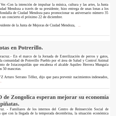
er.-Con la intención de impulsar la música, cultura y las artes, la Junta
dad Mendoza a través de su presidente, hizo entrega de unas lonas a los
a Rondalla de Ciudad Mendoza para promocionar su aniversario número 35
n un concierto el próximo 22 de diciembre.
residente de la Junta de Mejoras de Ciudad Mendoza,
...
tas en Potrerillo.
eracruz.- En el marco de la Jornada de Esterilización de perros y gatos,
a comunidad de Potrerillo Pueblo por el área de Salud y Control Animal
nto de Ixtaczoquitlán que encabeza el alcalde Aquileo Herrera Munguía
as 50 mascotas.
Z Arturo Serrano Téllez, dijo que para prevenir nacimientos indeseados,
..
 de Zongolica esperan mejorar su economía
piñatas.
ruz. - Familiares de los internos del Centro de Reinserción Social de
 que con la llegada de la temporada decembrina, la situación económica