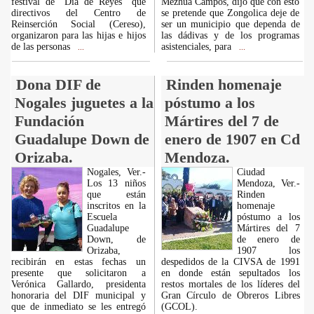
festival de "Día de Reyes" que
Mezhua Campos, dijo que con esto
directivos del Centro de
se pretende que Zongolica deje de
Reinserción Social (Cereso),
ser un municipio que dependa de
organizaron para las hijas e hijos
las dádivas y de los programas
de las personas
asistenciales, para
...
...
Dona DIF de
Rinden homenaje
Nogales juguetes a la
póstumo a los
Fundación
Mártires del 7 de
Guadalupe Down de
enero de 1907 en Cd
Orizaba.
Mendoza.
Nogales, Ver.-
Ciudad
Los 13 niños
Mendoza, Ver.-
que están
Rinden
inscritos en la
homenaje
Escuela
póstumo a los
Guadalupe
Mártires del 7
Down, de
de enero de
Orizaba,
1907 los
recibirán en estas fechas un
despedidos de la CIVSA de 1991
presente que solicitaron a
en donde están sepultados los
Verónica Gallardo, presidenta
restos mortales de los líderes del
honoraria del DIF municipal y
Gran Círculo de Obreros Libres
que de inmediato se les entregó
(GCOL).