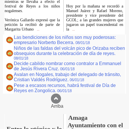
mientras se llevaba a efecto el
festival de Reyes a los niños
Hoy por la mañana se recordó a
nogalenses.
Manuel Juárez y Rafael Moreno,
presidente y vice presidente del
Verónica Gallardo expresó que la
GCOL; a las grandes mujeres que
petición la recibió de parte de
jugaron un papel trascendental en
Margarita Urbano
la
...
...
Las bendiciones de los niños son muy poderosas:
empresario Norberto Becerra.
08/01/18
Niños de las faldas del volcán pico de Orizaba reciben
obsequios durante la celebración de día de reyes.
08/01/18
Decide cabildo nombrar como contralor a Emmanuel
de Jesús Rivera Cruz.
06/01/18
Avalan en Nogales, trabajo del delegado de tránsito,
Cristian Valdés Rodríguez.
06/01/18
Pese a escasos recursos, habrá festival de Día de
Reyes en Zongolica.
06/01/18
Arriba
Amaga
Ayuntamiento con el
Entre lo utópico y lo