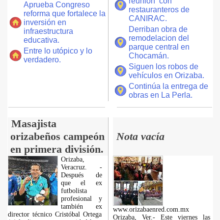
reunión con
Aprueba Congreso
restauranteros de
reforma que fortalece la
CANIRAC.
inversión en
Derriban obra de
infraestructura
remodelacion del
educativa.
parque central en
Entre lo utópico y lo
Chocamán.
verdadero.
Siguen los robos de
vehículos en Orizaba.
Continúa la entrega de
obras en La Perla.
Masajista
orizabeños campeón
Nota vacía
en primera división.
Orizaba,
Veracruz. -
Después de
que el ex
futbolista
profesional y
también ex
www.orizabaenred.com.mx
director técnico Cristóbal Ortega
Orizaba, Ver.- Este viernes las