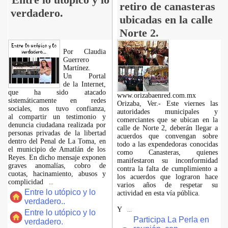
retiro de canasteras
verdadero.
ubicadas en la calle
Norte 2.
Por Claudia
Guerrero
Martínez.
​Un Portal
de la Internet,
que ha sido atacado
www.orizabaenred.com.mx
sistemáticamente en redes
Orizaba, Ver.- Este viernes las
sociales, nos tuvo confianza,
autoridades municipales y
al compartir un testimonio y
comerciantes que se ubican en la
denuncia ciudadana realizada por
calle de Norte 2, deberán llegar a
personas privadas de la libertad
acuerdos que convengan sobre
dentro del Penal de La Toma, en
todo a las expendedoras conocidas
el municipio de Amatlán de los
como Canasteras, quienes
Reyes. En dicho mensaje exponen
manifestaron su inconformidad
graves anomalías, cobro de
contra la falta de cumplimiento a
cuotas, hacinamiento, abusos y
los acuerdos que lograron hace
complicidad
...
varios años de respetar su
Entre lo utópico y lo
actividad en esta vía pública.
verdadero..
Y
...
Entre lo utópico y lo
Participa La Perla en
verdadero.