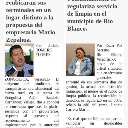
reubicaran sus
regulariza servicio
terminales en un
de limpia en el
lugar distinto a la
municipio de Río
propuesta del
Blanco.
empresario Mario
Zepahua.
Por: Jacinto
Por: Oscar Paz
ROMERO
Serrano.
FLORES.
Rio Blanco
Veracruz.-A
pesar de la
difícil situación
que en términos
generales
ZONGOLICA, Veracruz.- El
enfrentó en sus primeros días de
dirigente del sindicato de
gestión, la actual administración
transportistas multifuncional del
municipal, al menos en el rubro de
mixto rural en la sierra de
limpia pública, la recolección de
Zongolica Adán Sandoka
desechos se regularizó en un 70%,
Hernández Vallejo, dio a conocer
señaló la edil del ramo, Leticia
en entrevista que tras la plática
Carrera Marín.
sostenida con 14 propietarios,
respecto al proyecto del
"Es real que recibimos un parque
reordenamiento vial
vehicular en deplorables
implementado por la autoridad
condiciones