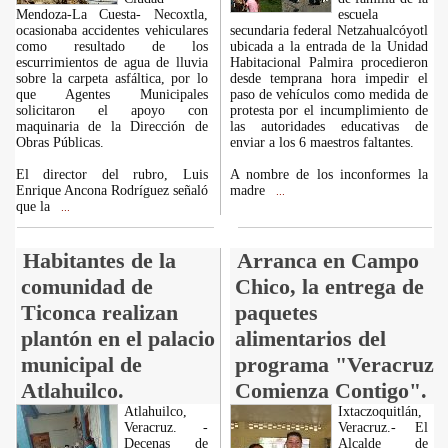
Mendoza-La Cuesta- Necoxtla,
escuela
ocasionaba accidentes vehiculares
secundaria federal Netzahualcóyotl
como resultado de los
ubicada a la entrada de la Unidad
escurrimientos de agua de lluvia
Habitacional Palmira procedieron
sobre la carpeta asfáltica, por lo
desde temprana hora impedir el
que Agentes Municipales
paso de vehículos como medida de
solicitaron el apoyo con
protesta por el incumplimiento de
maquinaria de la Dirección de
las autoridades educativas de
Obras Públicas.
enviar a los 6 maestros faltantes.
El director del rubro, Luis
A nombre de los inconformes la
Enrique Ancona Rodríguez señaló
madre
...
que la
...
Habitantes de la
Arranca en Campo
comunidad de
Chico, la entrega de
Ticonca realizan
paquetes
plantón en el palacio
alimentarios del
municipal de
programa "Veracruz
Atlahuilco.
Comienza Contigo".
Atlahuilco,
Ixtaczoquitlán,
Veracruz. -
Veracruz.- El
Decenas de
Alcalde de