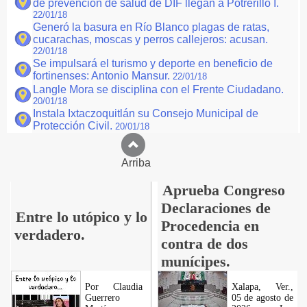
de prevención de salud de DIF llegan a Potrerillo I.
22/01/18
Generó la basura en Río Blanco plagas de ratas,
cucarachas, moscas y perros callejeros: acusan.
22/01/18
Se impulsará el turismo y deporte en beneficio de
fortinenses: Antonio Mansur.
22/01/18
Langle Mora se disciplina con el Frente Ciudadano.
20/01/18
Instala Ixtaczoquitlán su Consejo Municipal de
Protección Civil.
20/01/18
Arriba
Aprueba Congreso
Declaraciones de
Entre lo utópico y lo
Procedencia en
verdadero.
contra de dos
munícipes.
Por Claudia
Xalapa, Ver.,
Guerrero
05 de agosto de