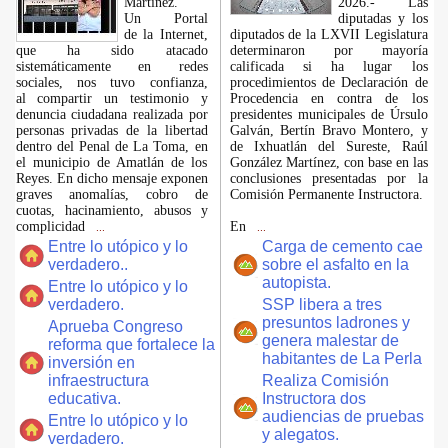
Martínez.
2026.- Las
​Un Portal
diputadas y los
de la Internet,
diputados de la LXVII Legislatura
que ha sido atacado
determinaron por mayoría
sistemáticamente en redes
calificada si ha lugar los
sociales, nos tuvo confianza,
procedimientos de Declaración de
al compartir un testimonio y
Procedencia en contra de los
denuncia ciudadana realizada por
presidentes municipales de Úrsulo
personas privadas de la libertad
Galván, Bertín Bravo Montero, y
dentro del Penal de La Toma, en
de Ixhuatlán del Sureste, Raúl
el municipio de Amatlán de los
González Martínez, con base en las
Reyes. En dicho mensaje exponen
conclusiones presentadas por la
graves anomalías, cobro de
Comisión Permanente Instructora.
cuotas, hacinamiento, abusos y
complicidad
En
...
...
Entre lo utópico y lo
Carga de cemento cae
verdadero..
sobre el asfalto en la
autopista.
Entre lo utópico y lo
verdadero.
SSP libera a tres
presuntos ladrones y
Aprueba Congreso
genera malestar de
reforma que fortalece la
habitantes de La Perla
inversión en
infraestructura
Realiza Comisión
educativa.
Instructora dos
audiencias de pruebas
Entre lo utópico y lo
y alegatos.
verdadero.