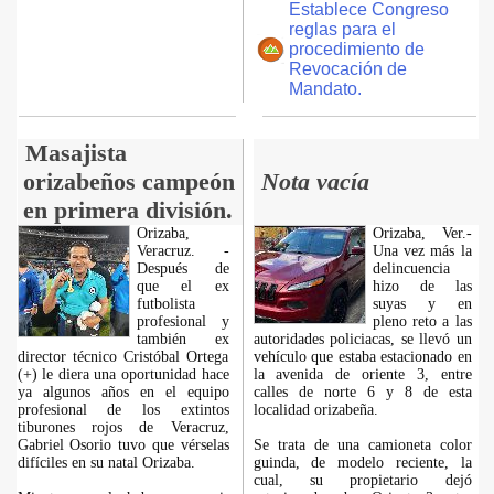
Establece Congreso
reglas para el
procedimiento de
Revocación de
Mandato.
Masajista
orizabeños campeón
Nota vacía
en primera división.
Orizaba,
Orizaba, Ver.-
Veracruz. -
Una vez más la
Después de
delincuencia
que el ex
hizo de las
futbolista
suyas y en
profesional y
pleno reto a las
también ex
autoridades policiacas, se llevó un
director técnico Cristóbal Ortega
vehículo que estaba estacionado en
(+) le diera una oportunidad hace
la avenida de oriente 3, entre
ya algunos años en el equipo
calles de norte 6 y 8 de esta
profesional de los extintos
localidad orizabeña.
tiburones rojos de Veracruz,
Gabriel Osorio tuvo que vérselas
Se trata de una camioneta color
difíciles en su natal Orizaba.
guinda, de modelo reciente, la
cual, su propietario dejó