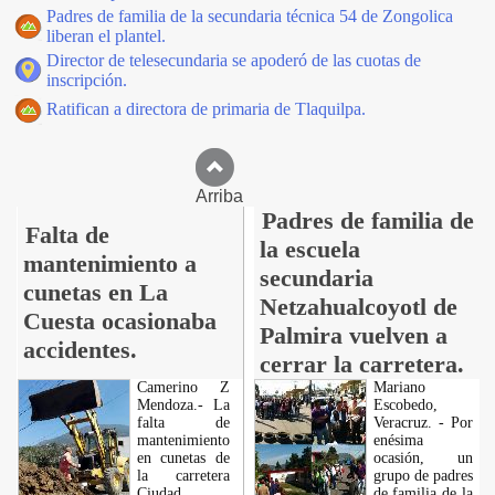
Padres de familia de la secundaria técnica 54 de Zongolica
liberan el plantel.
Director de telesecundaria se apoderó de las cuotas de
inscripción.
Ratifican a directora de primaria de Tlaquilpa.
Arriba
Padres de familia de
Falta de
la escuela
mantenimiento a
secundaria
cunetas en La
Netzahualcoyotl de
Cuesta ocasionaba
Palmira vuelven a
accidentes.
cerrar la carretera.
Camerino Z
Mariano
Mendoza.- La
Escobedo,
falta de
Veracruz. - Por
mantenimiento
enésima
en cunetas de
ocasión, un
la carretera
grupo de padres
Ciudad
de familia de la