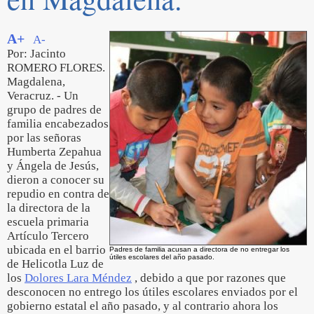
A+
A-
Por: Jacinto
ROMERO FLORES.
Magdalena,
Veracruz. - Un
grupo de padres de
familia encabezados
por las señoras
Humberta Zepahua
y Ángela de Jesús,
dieron a conocer su
repudio en contra de
la directora de la
escuela primaria
Artículo Tercero
ubicada en el barrio
Padres de familia acusan a directora de no entregar los
útiles escolares del año pasado.
de Helicotla Luz de
los
Dolores Lara Méndez
, debido a que por razones que
desconocen no entrego los útiles escolares enviados por el
gobierno estatal el año pasado, y al contrario ahora los