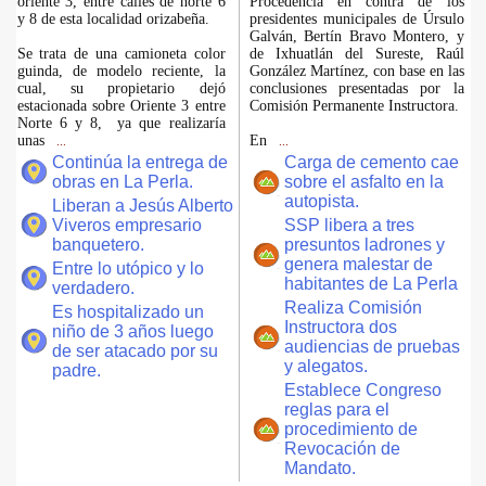
oriente 3, entre calles de norte 6
Procedencia en contra de los
y 8 de esta localidad orizabeña.
presidentes municipales de Úrsulo
Galván, Bertín Bravo Montero, y
Se trata de una camioneta color
de Ixhuatlán del Sureste, Raúl
guinda, de modelo reciente, la
González Martínez, con base en las
cual, su propietario dejó
conclusiones presentadas por la
estacionada sobre Oriente 3 entre
Comisión Permanente Instructora.
Norte 6 y 8, ya que realizaría
unas
En
...
...
Continúa la entrega de
Carga de cemento cae
obras en La Perla.
sobre el asfalto en la
autopista.
Liberan a Jesús Alberto
Viveros empresario
SSP libera a tres
banquetero.
presuntos ladrones y
genera malestar de
Entre lo utópico y lo
habitantes de La Perla
verdadero.
Realiza Comisión
Es hospitalizado un
Instructora dos
niño de 3 años luego
audiencias de pruebas
de ser atacado por su
y alegatos.
padre.
Establece Congreso
reglas para el
procedimiento de
Revocación de
Mandato.