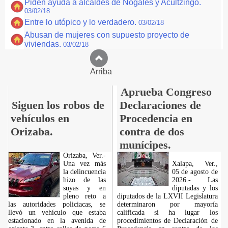
Piden ayuda a alcaldes de Nogales y Acultzingo.
03/02/18
Entre lo utópico y lo verdadero.
03/02/18
Abusan de mujeres con supuesto proyecto de
viviendas.
03/02/18
Arriba
Aprueba Congreso
Siguen los robos de
Declaraciones de
vehículos en
Procedencia en
Orizaba.
contra de dos
munícipes.
Orizaba, Ver.-
Una vez más
Xalapa, Ver.,
la delincuencia
05 de agosto de
hizo de las
2026.- Las
suyas y en
diputadas y los
pleno reto a
diputados de la LXVII Legislatura
las autoridades policiacas, se
determinaron por mayoría
llevó un vehículo que estaba
calificada si ha lugar los
estacionado en la avenida de
procedimientos de Declaración de