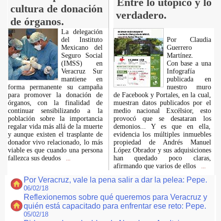
Entre lo utópico y lo
cultura de donación
verdadero.
de órganos.
La delegación
del Instituto
Por Claudia
Mexicano del
Guerrero
Seguro Social
Martínez.
(IMSS) en
Con base a una
Veracruz Sur
Infografía
mantiene en
publicada en
forma permanente su campaña
nuestro muro
para promover la donación de
de Facebook y Portales, en la cual,
órganos, con la finalidad de
muestran datos publicados por el
continuar sensibilizando a la
medio nacional Excélsior, esto
población sobre la importancia
provocó que se desataran los
regalar vida más allá de la muerte
demonios... Y es que en ella,
y aunque existen el trasplante de
evidencia los múltiples inmuebles
donador vivo relacionado, lo más
propiedad de Andrés Manuel
viable es que cuando una persona
López Obrador y sus adquisiciones
fallezca sus deudos
han quedado poco claras,
...
afirmando que varios de ellos
...
Por Veracruz, vale la pena salir a dar la pelea: Pepe.
06/02/18
Reflexionemos sobre qué queremos para Veracruz y
quién está capacitado para enfrentar ese reto: Pepe.
05/02/18