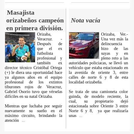
Masajista
orizabeños campeón
Nota vacía
en primera división.
Orizaba,
Orizaba, Ver.-
Veracruz. -
Una vez más la
Después de
delincuencia
que el ex
hizo de las
futbolista
suyas y en
profesional y
pleno reto a las
también ex
autoridades policiacas, se llevó un
director técnico Cristóbal Ortega
vehículo que estaba estacionado en
(+) le diera una oportunidad hace
la avenida de oriente 3, entre
ya algunos años en el equipo
calles de norte 6 y 8 de esta
profesional de los extintos
localidad orizabeña.
tiburones rojos de Veracruz,
Gabriel Osorio tuvo que vérselas
Se trata de una camioneta color
difíciles en su natal Orizaba.
guinda, de modelo reciente, la
cual, su propietario dejó
Mientras que luchaba por seguir
estacionada sobre Oriente 3 entre
nuevamente su sueño en el
Norte 6 y 8, ya que realizaría
máximo circuito, brindando la
unas
...
atención
...