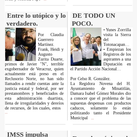
Entre lo utópico y lo
DE TODO UN
verdadero.
POCO.
• Yunes Zorrilla
Por Claudia
visita la Sierra
Guerrero
del
Martínez.
Totonacapan…
Frank, Heidi y
• Empiezan los
Augusto
Registros de los
Zurita Duarte,
aspirantes a una
primos de Javier "N", terrible
Diputación en
exgobernador de Veracruz, quien
el Partido Acción Nacional…
actualmente está preso en el
Reclusorio Norte, no han sido
Por Celso R. González.
llamados a rendir cuentas ante la
La Regidora Novena del H.
justicia estatal y federal, por ser
Ayuntamiento de Minatitlán,
prestanombres y beneficiados de
Damara Isabel Gómez Morales dio
esta administración duartista,
a conocer que el problema de las
llena de irregularidades y desvíos
supuestas despensas con productos
de recursos, de los cuales, estos
caducos, solamente lo están
...
politizando tanto el Presidente
Municipal
...
IMSS impulsa