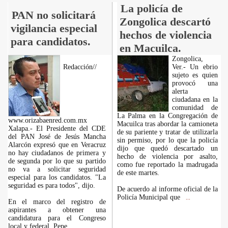
La policía de
PAN no solicitará
Zongolica descartó
vigilancia especial
hechos de violencia
para candidatos.
en Macuilca.
Zongolica,
Redacción//
Ver.- Un ebrio
sujeto es quien
provocó una
alerta
ciudadana en la
comunidad de
La Palma en la Congregación de
www.orizabaenred.com.mx
Macuilca tras abordar la camioneta
Xalapa.- El Presidente del CDE
de su pariente y tratar de utilizarla
del PAN José de Jesús Mancha
sin permiso, por lo que la policía
Alarcón expresó que en Veracruz
dijo que quedó descartado un
no hay ciudadanos de primera y
hecho de violencia por asalto,
de segunda por lo que su partido
como fue reportado la madrugada
no va a solicitar seguridad
de este martes.
especial para los candidatos. "La
seguridad es para todos", dijo.
De acuerdo al informe oficial de la
Policía Municipal que
...
En el marco del registro de
aspirantes a obtener una
candidatura para el Congreso
local y federal, Pepe
...