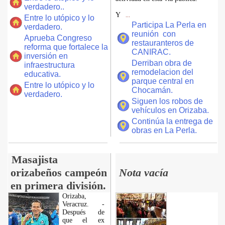
verdadero..
Y
...
Entre lo utópico y lo
Participa La Perla en
verdadero.
reunión con
Aprueba Congreso
restauranteros de
reforma que fortalece la
CANIRAC.
inversión en
Derriban obra de
infraestructura
remodelacion del
educativa.
parque central en
Entre lo utópico y lo
Chocamán.
verdadero.
Siguen los robos de
vehículos en Orizaba.
Continúa la entrega de
obras en La Perla.
Masajista
orizabeños campeón
Nota vacía
en primera división.
Orizaba,
Veracruz. -
Después de
que el ex