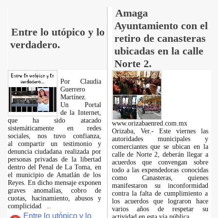
Amaga
Ayuntamiento con el
Entre lo utópico y lo
retiro de canasteras
verdadero.
ubicadas en la calle
Norte 2.
Por Claudia
Guerrero
Martínez.
​Un Portal
de la Internet,
que ha sido atacado
www.orizabaenred.com.mx
sistemáticamente en redes
Orizaba, Ver.- Este viernes las
sociales, nos tuvo confianza,
autoridades municipales y
al compartir un testimonio y
comerciantes que se ubican en la
denuncia ciudadana realizada por
calle de Norte 2, deberán llegar a
personas privadas de la libertad
acuerdos que convengan sobre
dentro del Penal de La Toma, en
todo a las expendedoras conocidas
el municipio de Amatlán de los
como Canasteras, quienes
Reyes. En dicho mensaje exponen
manifestaron su inconformidad
graves anomalías, cobro de
contra la falta de cumplimiento a
cuotas, hacinamiento, abusos y
los acuerdos que lograron hace
complicidad
...
varios años de respetar su
Entre lo utópico y lo
actividad en esta vía pública.