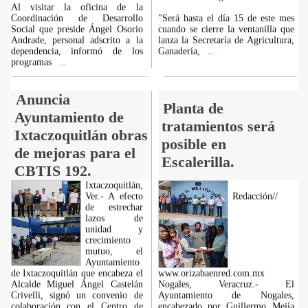
Al visitar la oficina de la
Coordinación de Desarrollo
"Será hasta el día 15 de este mes
Social que preside Ángel Osorio
cuando se cierre la ventanilla que
Andrade, personal adscrito a la
lanza la Secretaría de Agricultura,
dependencia, informó de los
Ganadería,
...
programas
...
Anuncia
Planta de
Ayuntamiento de
tratamientos será
Ixtaczoquitlán obras
posible en
de mejoras para el
Escalerilla.
CBTIS 192.
Ixtaczoquitlán,
Ver.- A efecto
Redacción//
de estrechar
lazos de
unidad y
crecimiento
mutuo, el
Ayuntamiento
de Ixtaczoquitlán que encabeza el
www.orizabaenred.com.mx
Alcalde Miguel Ángel Castelán
Nogales, Veracruz.- El
Crivelli, signó un convenio de
Ayuntamiento de Nogales,
colaboración con el Centro de
encabezado por Guillermo Mejía