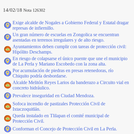
14/02/18
Nota 126302
Exige alcalde de Nogales a Gobierno Federal y Estatal dragar
represas de infiernillo.
Un gran número de escuelas en Zongolica se encuentran
asentadas en terrenos irregulares y de alto riesgo.
Ayuntamientos deben cumplir con tareas de protección civil:
Hipólito Deschamps.
En riesgo de colapsarse el único puente que une el municipio
de La Perla y Mariano Escobedo con la zona alta.
Por acumulación de piedras en presas retenedoras, río
Chiquito podría desbordarse.
Alcalde Melitón Reyes Larios da banderazo a Circuito vial en
concreto hidráulico.
Prevalece inseguridad en Ciudad Mendoza.
Sofoca incendio de pastizales Protección Civil de
Ixtaczoquitlán.
Queda instalado en Tlilapan el comité municipal de
Protección Civil.
Conforman el Concejo de Protección Civil en La Perla.