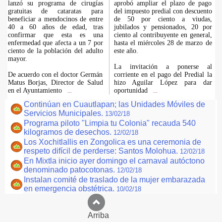
lanzó su programa de cirugías
aprobó ampliar el plazo de pago
gratuitas de cataratas para
del impuesto predial con descuento
beneficiar a mendocinos de entre
de 50 por ciento a viudas,
40 a 60 años de edad, tras
jubilados y pensionados, 20 por
confirmar que esta es una
ciento al contribuyente en general,
enfermedad que afecta a un 7 por
hasta el miércoles 28 de marzo de
ciento de la población del adulto
este año.
mayor.
La invitación a ponerse al
De acuerdo con el doctor Germán
corriente en el pago del Predial la
Matus Borjas, Director de Salud
hizo Aguilar López para dar
en el Ayuntamiento
oportunidad
...
...
Continúan en Cuautlapan; las Unidades Móviles de
Servicios Municipales.
13/02/18
Programa piloto "Limpia tu Colonia" recauda 540
kilogramos de desechos.
12/02/18
Los Xochitlallis en Zongolica es una ceremonia de
respeto difícil de perderse: Santos Molohua.
12/02/18
En Mixtla inicio ayer domingo el carnaval autóctono
denominado patocotonas.
12/02/18
Instalan comité de traslado de la mujer embarazada
en emergencia obstétrica.
10/02/18
Arriba