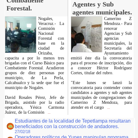
Combatiente
Agentes y Sub
Forestal.
agentes municipales.
Nogales,
Camerino Z
Veracruz.- La
Mendoza.- Para
Comisión
renovar
Nacional
Agencias y Sub
Forestal con
agencias
base en la
municipales, la
ciudad de
Secretaría del
Orizaba,
Ayuntamiento
capacita a por lo menos tres
emitió éste día la convocatoria
brigadas con el Curso Básico para
para el proceso de inscripción, dio
Combatiente Forestal. Acudieron
a conocer Héctor Rodríguez
grupos de diez personas por
Cortes, titular del rubro.
municipio, de La Perla,
Calcahualco y la sede que fue el
"Este lunes se lanzó la
municipio de Nogales.
convocatoria para contender como
candidatos a agentes y sub agentes
David Rosales Pérez, Jefe de
municipales de congregaciones de
Brigada, asistido por la radio
Camerino Z Mendoza, para
operadora, Yésica Carmona
atender en el cargo
...
Juárez, de la Comisión
...
Estudiantes de la localidad de Tepetlampa resultaran
beneficiados con la construcción de andadores.
27/02/18
Operadores políticos de Yunes manipulan programa