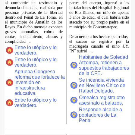
al compartir un testimonio y
partes del cuerpo, ingresó a las
denuncia ciudadana realizada por
instalaciones del Hospital Regional
personas privadas de la libertad
de Río Blanco, un niño de apenas
dentro del Penal de La Toma, en
3 años de edad, el cual habría sido
el municipio de Amatlán de los
atacado por su propio padre en el
Reyes. En dicho mensaje exponen
municipio de Coscomatepec.
graves anomalías, cobro de
cuotas, hacinamiento, abusos y
De acuerdo a los hechos ocurridos,
complicidad
el suceso se registró por la
...
madrugada cuando el niño J.Y.
Entre lo utópico y lo
"N" sufrió
...
verdadero..
Habitantes de Soledad
Entre lo utópico y lo
Atzompa, retienen a
verdadero.
supuestos trabajadores
Aprueba Congreso
de la CFE.
reforma que fortalece la
Se incendia vivienda
inversión en
en Novillero Chico de
infraestructura
Rafael Delgado.
educativa.
Omealca registra otro
Entre lo utópico y lo
asesinato a balazos.
verdadero.
Responde alcalde a
pobladores de La
Perla.