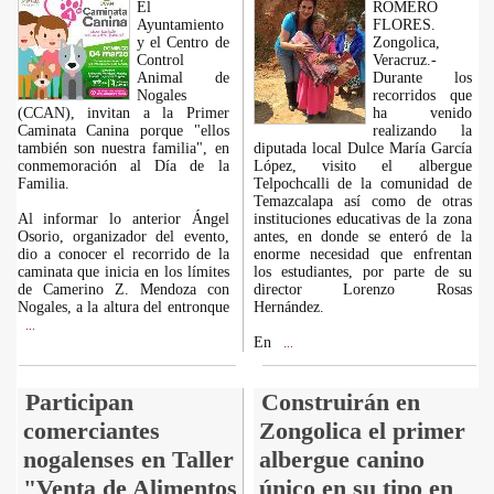
El
ROMERO
Ayuntamiento
FLORES.
y el Centro de
Zongolica,
Control
Veracruz.-
Animal de
Durante los
Nogales
recorridos que
(CCAN), invitan a la Primer
ha venido
Caminata Canina porque "ellos
realizando la
también son nuestra familia", en
diputada local Dulce María García
conmemoración al Día de la
López, visito el albergue
Familia.
Telpochcalli de la comunidad de
Temazcalapa así como de otras
Al informar lo anterior Ángel
instituciones educativas de la zona
Osorio, organizador del evento,
antes, en donde se enteró de la
dio a conocer el recorrido de la
enorme necesidad que enfrentan
caminata que inicia en los límites
los estudiantes, por parte de su
de Camerino Z. Mendoza con
director Lorenzo Rosas
Nogales, a la altura del entronque
Hernández.
...
En
...
Participan
Construirán en
comerciantes
Zongolica el primer
nogalenses en Taller
albergue canino
"Venta de Alimentos
único en su tipo en