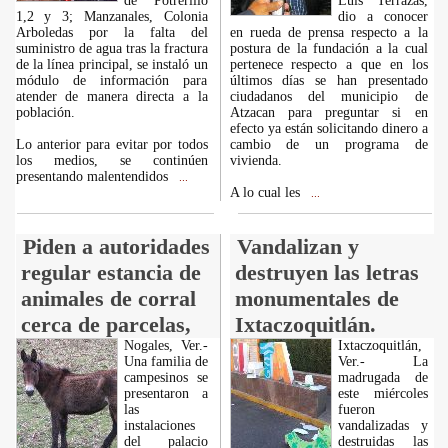
de Potrerillo
Luis Terrazas,
1,2 y 3; Manzanales, Colonia
dio a conocer
Arboledas por la falta del
en rueda de prensa respecto a la
suministro de agua tras la fractura
postura de la fundación a la cual
de la línea principal, se instaló un
pertenece respecto a que en los
módulo de información para
últimos días se han presentado
atender de manera directa a la
ciudadanos del municipio de
población.
Atzacan para preguntar si en
efecto ya están solicitando dinero a
Lo anterior para evitar por todos
cambio de un programa de
los medios, se continúen
vivienda.
presentando malentendidos
...
A lo cual les
...
Piden a autoridades
Vandalizan y
regular estancia de
destruyen las letras
animales de corral
monumentales de
cerca de parcelas,
Ixtaczoquitlán.
Nogales, Ver.-
Ixtaczoquitlán,
Una familia de
Ver.- La
campesinos se
madrugada de
presentaron a
este miércoles
las
fueron
instalaciones
vandalizadas y
del palacio
destruidas las