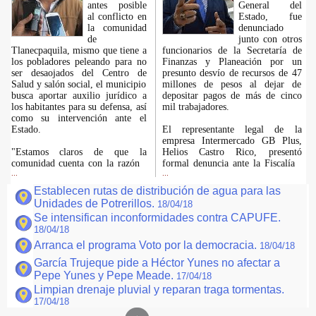
antes posible
General del
al conflicto en
Estado, fue
la comunidad
denunciado
de
junto con otros
Tlanecpaquila, mismo que tiene a
funcionarios de la Secretaría de
los pobladores peleando para no
Finanzas y Planeación por un
ser desaojados del Centro de
presunto desvío de recursos de 47
Salud y salón social, el municipio
millones de pesos al dejar de
busca aportar auxilio jurídico a
depositar pagos de más de cinco
los habitantes para su defensa, así
mil trabajadores.
como su intervención ante el
Estado.
El representante legal de la
empresa Intermercado GB Plus,
"Estamos claros de que la
Helios Castro Rico, presentó
comunidad cuenta con la razón
formal denuncia ante la Fiscalía
...
...
Establecen rutas de distribución de agua para las
Unidades de Potrerillos.
18/04/18
Se intensifican inconformidades contra CAPUFE.
18/04/18
Arranca el programa Voto por la democracia.
18/04/18
García Trujeque pide a Héctor Yunes no afectar a
Pepe Yunes y Pepe Meade.
17/04/18
Limpian drenaje pluvial y reparan traga tormentas.
17/04/18