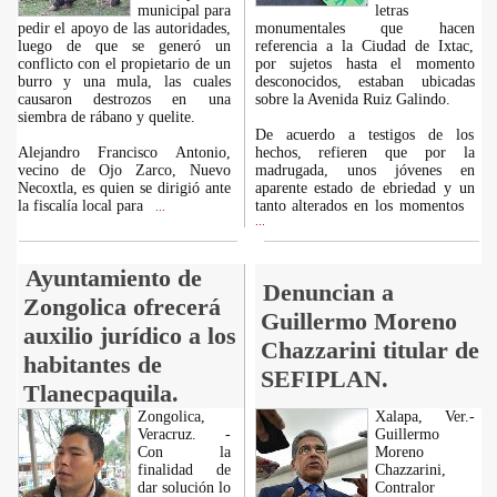
municipal para
letras
pedir el apoyo de las autoridades,
monumentales que hacen
luego de que se generó un
referencia a la Ciudad de Ixtac,
conflicto con el propietario de un
por sujetos hasta el momento
burro y una mula, las cuales
desconocidos, estaban ubicadas
causaron destrozos en una
sobre la Avenida Ruiz Galindo.
siembra de rábano y quelite.
De acuerdo a testigos de los
Alejandro Francisco Antonio,
hechos, refieren que por la
vecino de Ojo Zarco, Nuevo
madrugada, unos jóvenes en
Necoxtla, es quien se dirigió ante
aparente estado de ebriedad y un
la fiscalía local para
tanto alterados en los momentos
...
...
Ayuntamiento de
Denuncian a
Zongolica ofrecerá
Guillermo Moreno
auxilio jurídico a los
Chazzarini titular de
habitantes de
SEFIPLAN.
Tlanecpaquila.
Zongolica,
Xalapa, Ver.-
Veracruz. -
Guillermo
Con la
Moreno
finalidad de
Chazzarini,
dar solución lo
Contralor