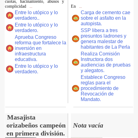
cuotas, hacinamiento, abusos y
complicidad
En
...
...
Entre lo utópico y lo
Carga de cemento cae
verdadero..
sobre el asfalto en la
autopista.
Entre lo utópico y lo
verdadero.
SSP libera a tres
presuntos ladrones y
Aprueba Congreso
genera malestar de
reforma que fortalece la
habitantes de La Perla
inversión en
infraestructura
Realiza Comisión
educativa.
Instructora dos
audiencias de pruebas
Entre lo utópico y lo
y alegatos.
verdadero.
Establece Congreso
reglas para el
procedimiento de
Revocación de
Mandato.
Masajista
orizabeños campeón
Nota vacía
en primera división.