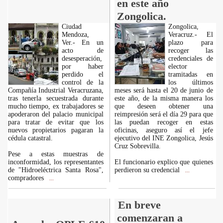
en este año
Zongolica.
Ciudad
Zongolica,
Mendoza,
Veracruz.- El
Ver.- En un
plazo para
acto de
recoger las
desesperación,
credenciales de
por haber
elector
perdido el
tramitadas en
control de la
los últimos
Compañía Industrial Veracruzana,
meses será hasta el 20 de junio de
tras tenerla secuestrada durante
este año, de la misma manera los
mucho tiempo, ex trabajadores se
que deseen obtener una
apoderaron del palacio municipal
reimpresión será el día 29 para que
para tratar de evitar que los
las puedan recoger en estas
nuevos propietarios pagaran la
oficinas, aseguro así el jefe
cédula catastral.
ejecutivo del INE Zongolica, Jesús
Cruz Sobrevilla.
Pese a estas muestras de
inconformidad, los representantes
El funcionario explico que quienes
de "Hidroeléctrica Santa Rosa",
perdieron su credencial
...
compradores
...
En breve
comenzaran a