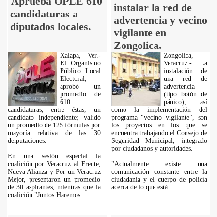
Aprueba OPLE 610
instalar la red de
candidaturas a
advertencia y vecino
diputados locales.
vigilante en
Zongolica.
Xalapa, Ver.-
Zongolica,
El Organismo
Veracruz.- La
Público Local
instalación de
Electoral,
una red de
aprobó un
advertencia
promedio de
(tipo botón de
610
pánico), así
candidaturas, entre éstas, un
como la implementación del
candidato independiente; validó
programa "vecino vigilante", son
un promedio de 125 fórmulas por
los proyectos en los que se
mayoría relativa de las 30
encuentra trabajando el Consejo de
deiputaciones.
Seguridad Municipal, integrado
por ciudadanos y autoridades.
En una sesión especial la
coalición por Veracruz al Frente,
"Actualmente existe una
Nueva Alianza y Por un Veracruz
comunicación constante entre la
Mejor, presentaron un promedio
ciudadanía y el cuerpo de policía
de 30 aspirantes, mientras que la
acerca de lo que está
...
coalición "Juntos Haremos
...