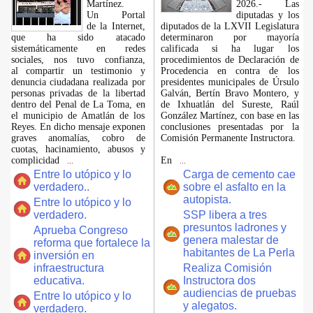
Martínez.
2026.- Las
​Un Portal
diputadas y los
de la Internet,
diputados de la LXVII Legislatura
que ha sido atacado
determinaron por mayoría
sistemáticamente en redes
calificada si ha lugar los
sociales, nos tuvo confianza,
procedimientos de Declaración de
al compartir un testimonio y
Procedencia en contra de los
denuncia ciudadana realizada por
presidentes municipales de Úrsulo
personas privadas de la libertad
Galván, Bertín Bravo Montero, y
dentro del Penal de La Toma, en
de Ixhuatlán del Sureste, Raúl
el municipio de Amatlán de los
González Martínez, con base en las
Reyes. En dicho mensaje exponen
conclusiones presentadas por la
graves anomalías, cobro de
Comisión Permanente Instructora.
cuotas, hacinamiento, abusos y
complicidad
En
...
...
Entre lo utópico y lo
Carga de cemento cae
verdadero..
sobre el asfalto en la
autopista.
Entre lo utópico y lo
verdadero.
SSP libera a tres
presuntos ladrones y
Aprueba Congreso
genera malestar de
reforma que fortalece la
habitantes de La Perla
inversión en
infraestructura
Realiza Comisión
educativa.
Instructora dos
audiencias de pruebas
Entre lo utópico y lo
y alegatos.
verdadero.