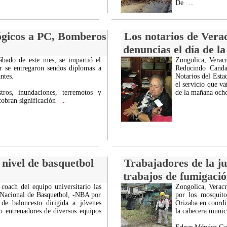
De
...
ógicos a PC, Bomberos
Los notarios de Verac
denuncias el día de l
ábado de este mes, se impartió el
Zongolica, Verac
ir se entregaron sendos diplomas a
Reducindo Canda
ntes.
Notarios del Esta
el servicio que va
ros, inundaciones, terremotos y
de la mañana ocho
 cobran significación
...
nivel de basquetbol
Trabajadores de la ju
trabajos de fumigació
ach del equipo universitario las
Zongolica, Verac
n Nacional de Basquetbol, -NBA por
por los mosquito
 de baloncesto dirigida a jóvenes
Orizaba en coordi
mo entrenadores de diversos equipos
la cabecera munic