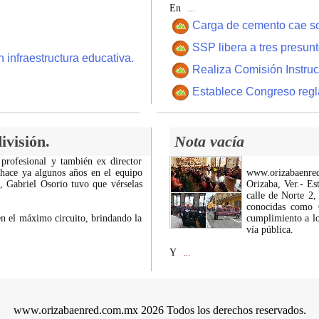
En
...
Carga de cemento cae sobr
SSP libera a tres presun
 infraestructura educativa.
Realiza Comisión Instruc
Establece Congreso regl
ivisión.
Nota vacía
 profesional y también ex director
 hace ya algunos años en el equipo
www.orizabaenre
z, Gabriel Osorio tuvo que vérselas
Orizaba, Ver.- Es
calle de Norte 2,
conocidas como C
n el máximo circuito, brindando la
cumplimiento a lo
vía pública.
Y
...
www.orizabaenred.com.mx 2026 Todos los derechos reservados.