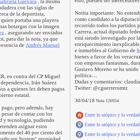
esto, pueden ser merecedores 
abriela Guevara
, la misma
udadera con las siglas de
Notita importante: No ent
rca de la deportista,
como candidato a la diputación
, quien portaba una playera
recorrido todos los partidos 
unas botargas con la imagen
Carrera, actual diputado feder
ez
, asegurando ser enviados
está siendo investigado por l
t, para dar la nota, ya que
enriquecimiento inexplicable
presencia de
Andrés Manuel
e inmuebles al Gobierno de
M
bienes a favor de los veracru
con empresas fantasmas, dura
Gustavo Moreno se ha unido 
política…
ER, en contra del CP Miguel
Dudas y comentarios: claud
a dependencia, Irán Suárez
Twitter: @cguerreromtz
ios a quienes les deben pagos
ierno estatal.
30/04/18
Nota 126954
el pago, pero además, hay
a pesar de contar con los
Entre lo utópico y lo verdad
ad y tecnología, pudiendo
Entre lo utópico y lo verdad
retenden asignar estos
umento del 40 por ciento del
Entre lo utópico y lo verdad
Heathcare System" propiedad