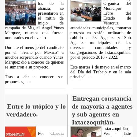
los de la
Orgánica del
alianza, se
Municipio
presentaron en
Libre del
el mitin de
Estado de
inicio de
Veracruz,
campaña de Miguel Ángel Yunes
autoridades municipales, tomaron
Marquez, mismos que fueron
protesta en sesión ordinaria de
nombrados en el evento.
cabildo a 23 Agentes y Sub
Agentes municipales de las
Durante el mensaje del candidato
diversas comunidades y
por el "Frente por México" a
congregaciones de Ixtaczoquitlán,
muchos sorprendió cuando Yunez
por el periodo 2018 - 2022.
Marquez dio a conocer de quienes
se sumaron a su proyecto.
Este martes 1 de mayo en el marco
del Día del Trabajo y en la sala
Tras a dar a conocer sus
principal
...
propuestas,
...
Entregan constancia
Entre lo utópico y lo
de mayoría a agentes
verdadero.
y sub agentes en
Ixtaczoquitlán.
Ixtaczoquitlán,
Por Claudia
Ver. - Este