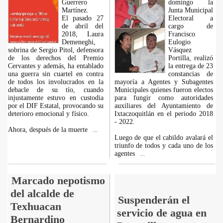
Guerrero
domingo la
Martínez.
Junta Municipal
El pasado 27
Electoral a
de abril del
cargo de
2018, Laura
Francisco
Demeneghi,
Eulogio
sobrina de Sergio Pitol, defensora
Vásquez
de los derechos del Premio
Portilla, realizó
Cervantes y además, ha entablado
la entrega de 23
una guerra sin cuartel en contra
constancias de
de todos los involucrados en la
mayoría a Agentes y Subagentes
debacle de su tío, cuando
Municipales quienes fueron electos
injustamente estuvo en custodia
para fungir como autoridades
por el DIF Estatal, provocando su
auxiliares del Ayuntamiento de
deterioro emocional y físico.
Ixtaczoquitlán en el periodo 2018
- 2022.
Ahora, después de la muerte
...
Luego de que el cabildo avalará el
triunfo de todos y cada uno de los
agentes
...
Marcado nepotismo
del alcalde de
Suspenderán el
Texhuacan
servicio de agua en
Bernardino