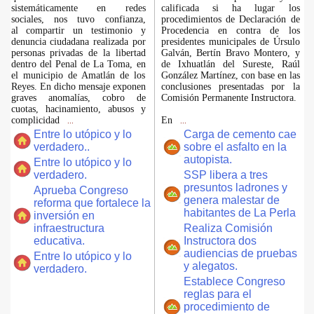
sistemáticamente en redes
calificada si ha lugar los
sociales, nos tuvo confianza,
procedimientos de Declaración de
al compartir un testimonio y
Procedencia en contra de los
denuncia ciudadana realizada por
presidentes municipales de Úrsulo
personas privadas de la libertad
Galván, Bertín Bravo Montero, y
dentro del Penal de La Toma, en
de Ixhuatlán del Sureste, Raúl
el municipio de Amatlán de los
González Martínez, con base en las
Reyes. En dicho mensaje exponen
conclusiones presentadas por la
graves anomalías, cobro de
Comisión Permanente Instructora.
cuotas, hacinamiento, abusos y
complicidad
En
...
...
Entre lo utópico y lo
Carga de cemento cae
verdadero..
sobre el asfalto en la
autopista.
Entre lo utópico y lo
verdadero.
SSP libera a tres
presuntos ladrones y
Aprueba Congreso
genera malestar de
reforma que fortalece la
habitantes de La Perla
inversión en
infraestructura
Realiza Comisión
educativa.
Instructora dos
audiencias de pruebas
Entre lo utópico y lo
y alegatos.
verdadero.
Establece Congreso
reglas para el
procedimiento de