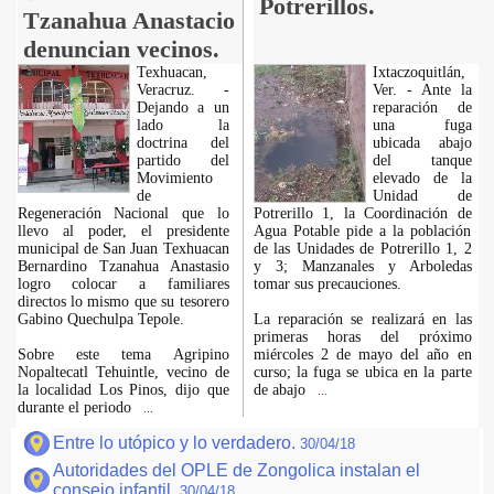
Potrerillos.
Tzanahua Anastacio
denuncian vecinos.
Texhuacan,
Ixtaczoquitlán,
Veracruz. -
Ver. - Ante la
Dejando a un
reparación de
lado la
una fuga
doctrina del
ubicada abajo
partido del
del tanque
Movimiento
elevado de la
de
Unidad de
Regeneración Nacional que lo
Potrerillo 1, la Coordinación de
llevo al poder, el presidente
Agua Potable pide a la población
municipal de San Juan Texhuacan
de las Unidades de Potrerillo 1, 2
Bernardino Tzanahua Anastasio
y 3; Manzanales y Arboledas
logro colocar a familiares
tomar sus precauciones.
directos lo mismo que su tesorero
Gabino Quechulpa Tepole.
La reparación se realizará en las
primeras horas del próximo
Sobre este tema Agripino
miércoles 2 de mayo del año en
Nopaltecatl Tehuintle, vecino de
curso; la fuga se ubica en la parte
la localidad Los Pinos, dijo que
de abajo
...
durante el periodo
...
Entre lo utópico y lo verdadero.
30/04/18
Autoridades del OPLE de Zongolica instalan el
consejo infantil.
30/04/18