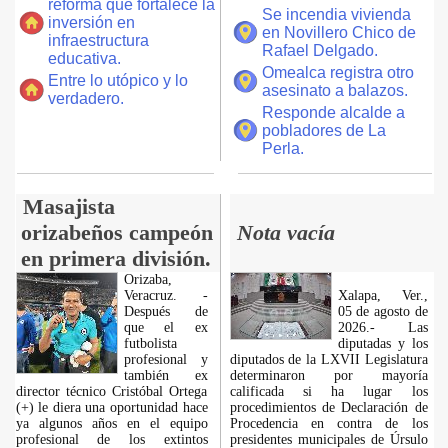
reforma que fortalece la
Se incendia vivienda
inversión en
en Novillero Chico de
infraestructura
Rafael Delgado.
educativa.
Omealca registra otro
Entre lo utópico y lo
asesinato a balazos.
verdadero.
Responde alcalde a
pobladores de La
Perla.
Masajista
orizabeños campeón
Nota vacía
en primera división.
Orizaba,
Veracruz. -
Xalapa, Ver.,
Después de
05 de agosto de
que el ex
2026.- Las
futbolista
diputadas y los
profesional y
diputados de la LXVII Legislatura
también ex
determinaron por mayoría
director técnico Cristóbal Ortega
calificada si ha lugar los
(+) le diera una oportunidad hace
procedimientos de Declaración de
ya algunos años en el equipo
Procedencia en contra de los
profesional de los extintos
presidentes municipales de Úrsulo