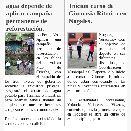
agua depende de
Inician curso de
aplicar campaña
Gimnasia Rítmica en
permanente de
Nogales.
reforestación.
La Perla, Ver.-
Nogales,
Aplicar una
Veracruz.- Con
campaña
el objetivo de
permanente de
promover el
reforestación
deporte en sus
en las faldas
diferentes
del volcán
disciplinas, la
Pico de
Coordinación
Orizaba, con
Municipal del Deporte, dio inicio
el respaldo de
a un curso de Gimnasia Rítmica a
los tres niveles de gobierno,
donde están convocando a las
sociedad e iniciativa privada,
niñas y jovencitas interesadas en
asegurará el abasto de agua
esta formación.
potable para familias e industria,
pero además genera fuentes de
La entrenadora profesional,
empleo para nuestros hermanos
Yolanda Villalvazo Viveros,
campesinos en esas comunidades.
comentó que es la primera vez que
en Nogales se abre un curso de
En lo anterior coincidió la
esta disciplina, pero
...
candidata de la coalición
...