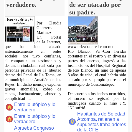
verdadero.
de ser atacado por
su padre.
Por Claudia
Guerrero
Martínez.
​Un Portal
de la Internet,
que ha sido atacado
www.orizabaenred.com.mx
sistemáticamente en redes
Río Blanco, Ver.-Con heridas
sociales, nos tuvo confianza,
cortantes en el rostro y en diversas
al compartir un testimonio y
partes del cuerpo, ingresó a las
denuncia ciudadana realizada por
instalaciones del Hospital Regional
personas privadas de la libertad
de Río Blanco, un niño de apenas
dentro del Penal de La Toma, en
3 años de edad, el cual habría sido
el municipio de Amatlán de los
atacado por su propio padre en el
Reyes. En dicho mensaje exponen
municipio de Coscomatepec.
graves anomalías, cobro de
cuotas, hacinamiento, abusos y
De acuerdo a los hechos ocurridos,
complicidad
el suceso se registró por la
...
madrugada cuando el niño J.Y.
Entre lo utópico y lo
"N" sufrió
...
verdadero..
Habitantes de Soledad
Entre lo utópico y lo
Atzompa, retienen a
verdadero.
supuestos trabajadores
Aprueba Congreso
de la CFE.