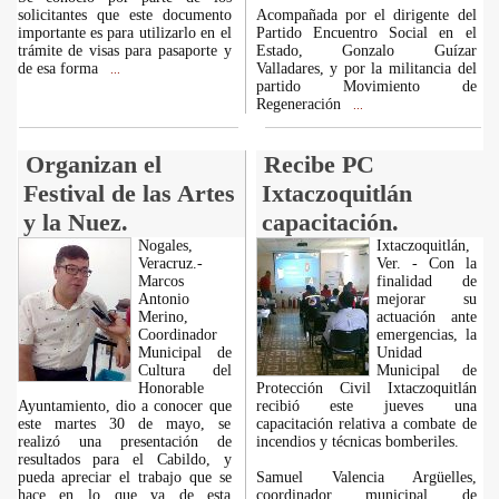
solicitantes que este documento
Acompañada por el dirigente del
importante es para utilizarlo en el
Partido Encuentro Social en el
trámite de visas para pasaporte y
Estado, Gonzalo Guízar
de esa forma
Valladares, y por la militancia del
...
partido Movimiento de
Regeneración
...
Organizan el
Recibe PC
Festival de las Artes
Ixtaczoquitlán
y la Nuez.
capacitación.
Nogales,
Ixtaczoquitlán,
Veracruz.-
Ver. - Con la
Marcos
finalidad de
Antonio
mejorar su
Merino,
actuación ante
Coordinador
emergencias, la
Municipal de
Unidad
Cultura del
Municipal de
Honorable
Protección Civil Ixtaczoquitlán
Ayuntamiento, dio a conocer que
recibió este jueves una
este martes 30 de mayo, se
capacitación relativa a combate de
realizó una presentación de
incendios y técnicas bomberiles.
resultados para el Cabildo, y
pueda apreciar el trabajo que se
Samuel Valencia Argüelles,
hace en lo que va de esta
coordinador municipal de