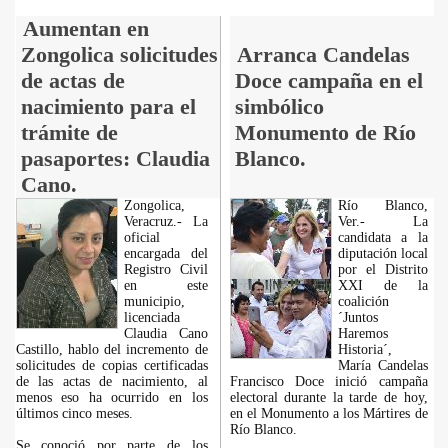
Aumentan en
Zongolica solicitudes
Arranca Candelas
de actas de
Doce campaña en el
nacimiento para el
simbólico
trámite de
Monumento de Río
pasaportes: Claudia
Blanco.
Cano.
Zongolica,
Río Blanco,
Veracruz.- La
Ver.- La
oficial
candidata a la
encargada del
diputación local
Registro Civil
por el Distrito
en este
XXI de la
municipio,
coalición
licenciada
´Juntos
Claudia Cano
Haremos
Castillo, hablo del incremento de
Historia´,
solicitudes de copias certificadas
María Candelas
de las actas de nacimiento, al
Francisco Doce inició campaña
menos eso ha ocurrido en los
electoral durante la tarde de hoy,
últimos cinco meses.
en el Monumento a los Mártires de
Río Blanco.
Se conoció por parte de los