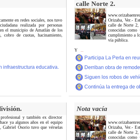
calle Norte 2.
www.orizabaenre
icamente en redes sociales, nos tuvo
Orizaba, Ver.- Es
ciudadana realizada por personas
calle de Norte 2,
 en el municipio de Amatlán de los
conocidas como C
 cobro de cuotas, hacinamiento,
cumplimiento a lo
vía pública.
Y
...
Participa La Perla en r
 infraestructura educativa.
Derriban obra de remode
Siguen los robos de vehí
Continúa la entrega de o
ivisión.
Nota vacía
 profesional y también ex director
 hace ya algunos años en el equipo
www.orizabaenre
z, Gabriel Osorio tuvo que vérselas
Orizaba, Ver.- Es
calle de Norte 2,
conocidas como C