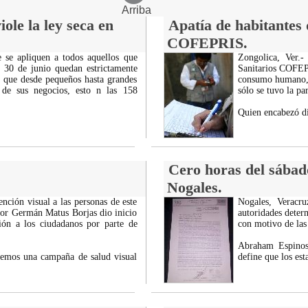
Arriba
ole la ley seca en
Apatía de habitantes 
COFEPRIS.
e se apliquen a todos aquellos que
Zongolica, Ver.-
 30 de junio quedan estrictamente
Sanitarios COFEPR
o que desde pequeños hasta grandes
consumo humano, s
a de sus negocios, esto n las 158
sólo se tuvo la pa
Quien encabezó d
Cero horas del sábad
Nogales.
nción visual a las personas de este
Nogales, Veracr
ctor Germán Matus Borjas dio inicio
autoridades determ
ión a los ciudadanos por parte de
con motivo de las
Abraham Espinosa
nemos una campaña de salud visual
define que los es