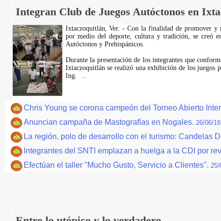
Integran Club de Juegos Autóctonos en Ixta
Ixtaczoquitlán, Ver. - Con la finalidad de promover y r
por medio del deporte, cultura y tradición, se creó e
Autóctonos y Prehispánicos.
Durante la presentación de los integrantes que confor
Ixtaczoquitlán se realizó una exhibición de los juegos p
Ing.
...
Chris Young se corona campeón del Torneo Abierto Intern
Anuncian campaña de Mastografías en Nogales.
26/06/18
La región, polo de desarrollo con el turismo: Candelas 
Integrantes del SNTI emplazan a huelga a la CDI por rev
Efectúan el taller "Mucho Gusto, Servicio a Clientes".
25/
Entre lo utópico y lo verdadero.