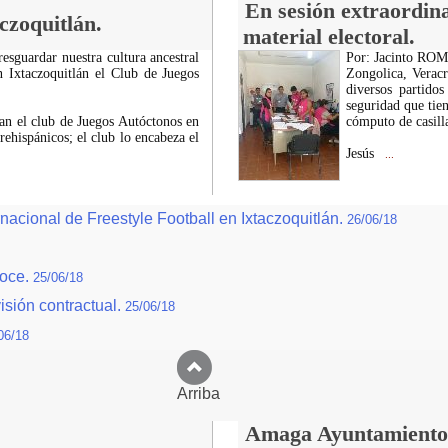
En sesión extraordina
czoquitlán.
material electoral.
esguardar nuestra cultura ancestral
Por: Jacinto R
n Ixtaczoquitlán el Club de Juegos
Zongolica, Veracr
diversos partidos
seguridad que tien
man el club de Juegos Autóctonos en
cómputo de casilla
rehispánicos; el club lo encabeza el
Jesús
...
acional de Freestyle Football en Ixtaczoquitlán.
26/06/18
Doce.
25/06/18
isión contractual.
25/06/18
06/18
Arriba
Amaga Ayuntamiento c