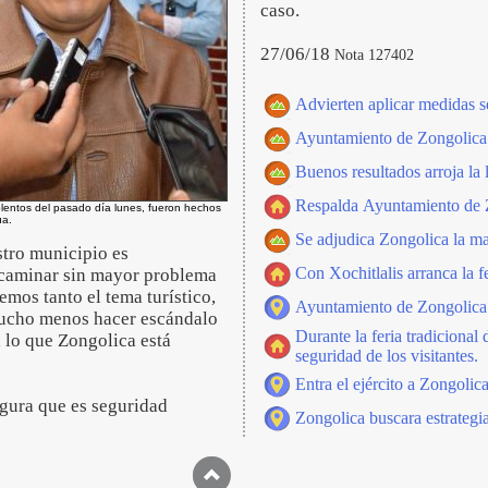
caso.
27/06/18
Nota 127402
Advierten aplicar medidas se
Ayuntamiento de Zongolica a
Buenos resultados arroja la
Respalda Ayuntamiento de Z
lentos del pasado día lunes, fueron hechos
ua.
Se adjudica Zongolica la ma
stro municipio es
Con Xochitlalis arranca la f
e caminar sin mayor problema
emos tanto el tema turístico,
Ayuntamiento de Zongolica o
 mucho menos hacer escándalo
Durante la feria tradicional
 lo que Zongolica está
seguridad de los visitantes.
Entra el ejército a Zongolica
egura que es seguridad
Zongolica buscara estrategi