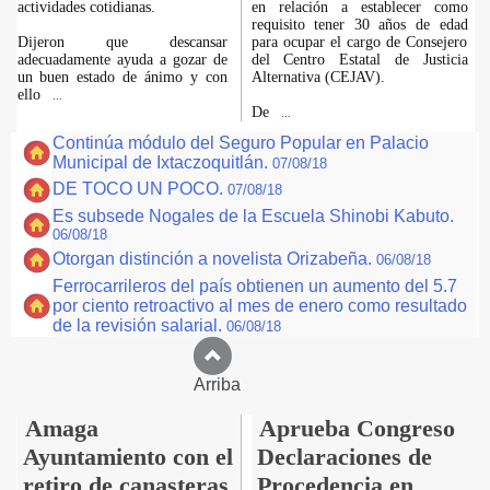
actividades cotidianas.
en relación a establecer como
requisito tener 30 años de edad
Dijeron que descansar
para ocupar el cargo de Consejero
adecuadamente ayuda a gozar de
del Centro Estatal de Justicia
un buen estado de ánimo y con
Alternativa (CEJAV).
ello
...
De
...
Continúa módulo del Seguro Popular en Palacio
Municipal de Ixtaczoquitlán.
07/08/18
DE TOCO UN POCO.
07/08/18
Es subsede Nogales de la Escuela Shinobi Kabuto.
06/08/18
Otorgan distinción a novelista Orizabeña.
06/08/18
Ferrocarrileros del país obtienen un aumento del 5.7
por ciento retroactivo al mes de enero como resultado
de la revisión salarial.
06/08/18
Arriba
Amaga
Aprueba Congreso
Ayuntamiento con el
Declaraciones de
retiro de canasteras
Procedencia en