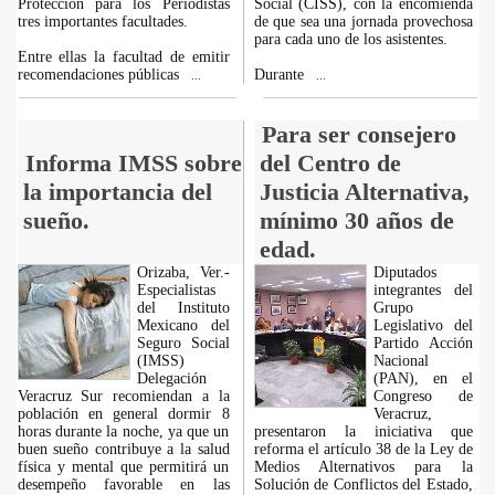
Protección para los Periodistas
Social (CISS), con la encomienda
tres importantes facultades.
de que sea una jornada provechosa
para cada uno de los asistentes.
Entre ellas la facultad de emitir
recomendaciones públicas
Durante
...
...
Para ser consejero
Informa IMSS sobre
del Centro de
la importancia del
Justicia Alternativa,
sueño.
mínimo 30 años de
edad.
Orizaba, Ver.-
Diputados
Especialistas
integrantes del
del Instituto
Grupo
Mexicano del
Legislativo del
Seguro Social
Partido Acción
(IMSS)
Nacional
Delegación
(PAN), en el
Veracruz Sur recomiendan a la
Congreso de
población en general dormir 8
Veracruz,
horas durante la noche, ya que un
presentaron la iniciativa que
buen sueño contribuye a la salud
reforma el artículo 38 de la Ley de
física y mental que permitirá un
Medios Alternativos para la
desempeño favorable en las
Solución de Conflictos del Estado,