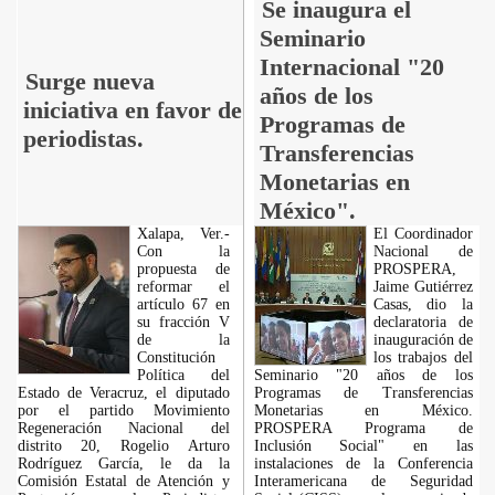
Se inaugura el
Seminario
Internacional "20
Surge nueva
años de los
iniciativa en favor de
Programas de
periodistas.
Transferencias
Monetarias en
México".
Xalapa, Ver.-
El Coordinador
Con la
Nacional de
propuesta de
PROSPERA,
reformar el
Jaime Gutiérrez
artículo 67 en
Casas, dio la
su fracción V
declaratoria de
de la
inauguración de
Constitución
los trabajos del
Política del
Seminario "20 años de los
Estado de Veracruz, el diputado
Programas de Transferencias
por el partido Movimiento
Monetarias en México.
Regeneración Nacional del
PROSPERA Programa de
distrito 20, Rogelio Arturo
Inclusión Social" en las
Rodríguez García, le da la
instalaciones de la Conferencia
Comisión Estatal de Atención y
Interamericana de Seguridad