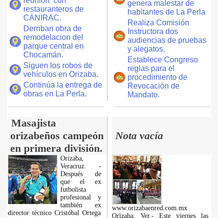
reunión con
genera malestar de
restauranteros de
habitantes de La Perla
CANIRAC.
Realiza Comisión
Derriban obra de
Instructora dos
remodelacion del
audiencias de pruebas
parque central en
y alegatos.
Chocamán.
Establece Congreso
Siguen los robos de
reglas para el
vehículos en Orizaba.
procedimiento de
Continúa la entrega de
Revocación de
obras en La Perla.
Mandato.
Masajista
orizabeños campeón
Nota vacía
en primera división.
Orizaba,
Veracruz. -
Después de
que el ex
futbolista
profesional y
también ex
www.orizabaenred.com.mx
director técnico Cristóbal Ortega
Orizaba, Ver.- Este viernes las