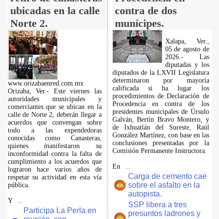
ubicadas en la calle
contra de dos
Norte 2.
munícipes.
Xalapa, Ver.,
05 de agosto de
2026.- Las
diputadas y los
diputados de la LXVII Legislatura
determinaron por mayoría
www.orizabaenred.com.mx
calificada si ha lugar los
Orizaba, Ver.- Este viernes las
procedimientos de Declaración de
autoridades municipales y
Procedencia en contra de los
comerciantes que se ubican en la
presidentes municipales de Úrsulo
calle de Norte 2, deberán llegar a
Galván, Bertín Bravo Montero, y
acuerdos que convengan sobre
de Ixhuatlán del Sureste, Raúl
todo a las expendedoras
González Martínez, con base en las
conocidas como Canasteras,
conclusiones presentadas por la
quienes manifestaron su
Comisión Permanente Instructora.
inconformidad contra la falta de
cumplimiento a los acuerdos que
En
...
lograron hace varios años de
Carga de cemento cae
respetar su actividad en esta vía
sobre el asfalto en la
pública.
autopista.
Y
...
SSP libera a tres
Participa La Perla en
presuntos ladrones y