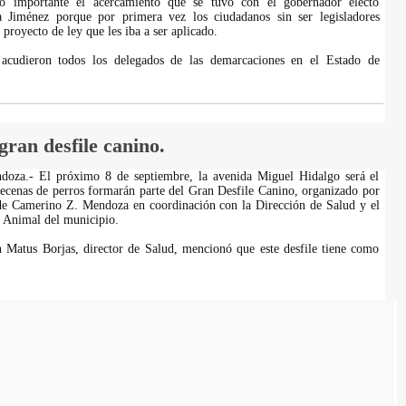
do importante el acercamiento que se tuvo con el gobernador electo
a Jiménez porque por primera vez los ciudadanos sin ser legisladores
proyecto de ley que les iba a ser aplicado.
acudieron todos los delegados de las demarcaciones en el Estado de
ran desfile canino.
oza.- El próximo 8 de septiembre, la avenida Miguel Hidalgo será el
ecenas de perros formarán parte del Gran Desfile Canino, organizado por
de Camerino Z. Mendoza en coordinación con la Dirección de Salud y el
 Animal del municipio.
 Matus Borjas, director de Salud, mencionó que este desfile tiene como