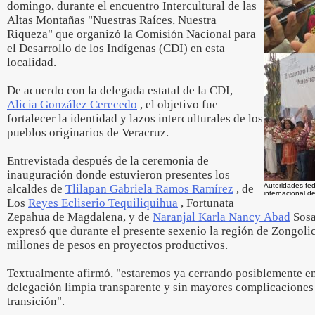
domingo, durante el encuentro Intercultural de las
Altas Montañas "Nuestras Raíces, Nuestra
Riqueza" que organizó la Comisión Nacional para
el Desarrollo de los Indígenas (CDI) en esta
localidad.
De acuerdo con la delegada estatal de la CDI,
Alicia González Cerecedo
, el objetivo fue
fortalecer la identidad y lazos interculturales de los
pueblos originarios de Veracruz.
Entrevistada después de la ceremonia de
inauguración donde estuvieron presentes los
Autoridades fed
alcaldes de
Tlilapan Gabriela Ramos Ramírez
, de
internacional d
Los
Reyes Ecliserio Tequiliquihua
, Fortunata
Zepahua de Magdalena, y de
Naranjal Karla Nancy Abad
Sosa
expresó que durante el presente sexenio la región de Zongoli
millones de pesos en proyectos productivos.
Textualmente afirmó, "estaremos ya cerrando posiblemente en
delegación limpia transparente y sin mayores complicaciones 
transición".