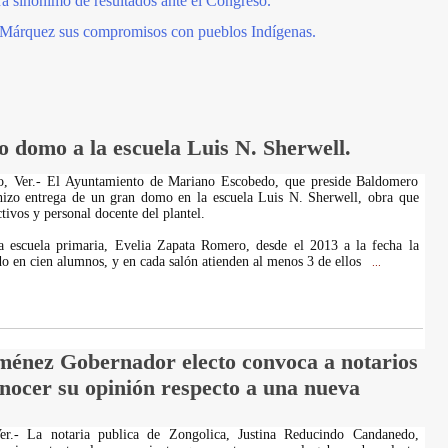
á sinónimo de resultados ante el Congreso.
Márquez sus compromisos con pueblos Indígenas.
 domo a la escuela Luis N. Sherwell.
, Ver.- El Ayuntamiento de Mariano Escobedo, que preside Baldomero
hizo entrega de un gran domo en la escuela Luis N. Sherwell, obra que
tivos y personal docente del plantel.
la escuela primaria, Evelia Zapata Romero, desde el 2013 a la fecha la
do en cien alumnos, y en cada salón atienden al menos 3 de ellos
...
ménez Gobernador electo convoca a notarios
nocer su opinión respecto a una nueva
- La notaria publica de Zongolica, Justina Reducindo Candanedo,