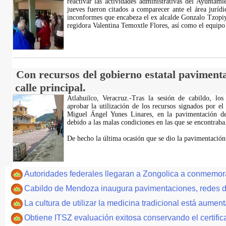
reactivar las actividades administrativas del Ayuntam
jueves fueron citados a comparecer ante el área juríd
inconformes que encabeza el ex alcalde Gonzalo Tzopiya
regidora Valentina Temoxtle Flores, así como el equip
Con recursos del gobierno estatal pavimenta
calle principal.
Atlahuilco, Veracruz.-Tras la sesión de cabildo, los
aprobar la utilización de los recursos signados por e
Miguel Ángel Yunes Linares, en la pavimentación de 
debido a las malas condiciones en las que se encontraba
De hecho la última ocasión que se dio la pavimentación 
Autoridades federales llegaran a Zongolica a conmemora
Cabildo de Mendoza inaugura pavimentaciones, redes d
La cultura de utilizar la medicina tradicional está aume
Obtiene ITSZ evaluación exitosa conservando el certific