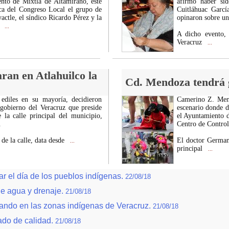
iento de Mixtla de Altamirano, este
afirmo haber si
ica del Congreso Local el grupo de
Cuitláhuac Garcí
ctle, el síndico Ricardo Pérez y la
opinaron sobre un 
o
...
A dicho evento, 
Veracruz
...
ran en Atlahuilco la
Cd. Mendoza tendrá g
 ediles en su mayoría, decidieron
Camerino Z. Mend
l gobierno del Veracruz que preside
escenario donde d
la calle principal del municipio,
el Ayuntamiento 
.
Centro de Control
de la calle, data desde
El doctor German
...
principal
...
r el día de los pueblos indígenas.
22/08/18
e agua y drenaje.
21/08/18
ntando en las zonas indígenas de Veracruz.
21/08/18
ado de calidad.
21/08/18