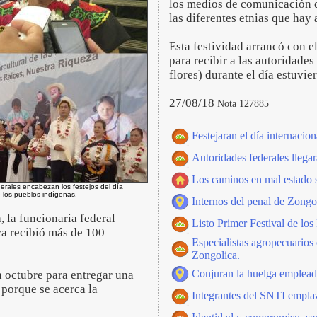
los medios de comunicación qu
las diferentes etnias que hay 
Esta festividad arrancó con el
para recibir a las autoridades
flores) durante el día estuvi
27/08/18
Nota 127885
Festejaran el día internacio
Autoridades federales llega
Los caminos en mal estado s
erales encabezan los festejos del día
e los pueblos indígenas.
Internos del penal de Zongol
, la funcionaria federal
Listo Primer Festival de los
ca recibió más de 100
Especialistas agropecuarios 
Zongolica.
Conjuran la huelga emplead
 octubre para entregar una
porque se acerca la
Integrantes del SNTI emplaz