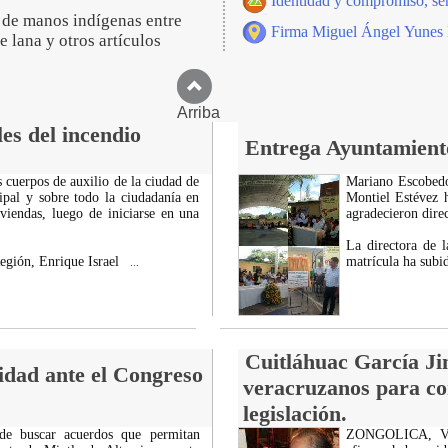
Identidad y compromiso, ser
o de manos indígenas entre
Firma Miguel Ángel Yunes 
e lana y otros artículos
Arriba
es del incendio
Entrega Ayuntamiento
s cuerpos de auxilio de la ciudad de
Mariano Escobedo
ipal y sobre todo la ciudadanía en
Montiel Estévez 
iviendas, luego de iniciarse en una
agradecieron direc
La directora de 
Región, Enrique Israel
matrícula ha subi
...
Cuitláhuac García Ji
idad ante el Congreso
veracruzanos para co
legislación.
 de buscar acuerdos que permitan
ZONGOLICA, Ver.