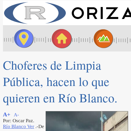
Choferes de Limpia
Pública, hacen lo que
quieren en Río Blanco.
A+
A-
Por: Oscar Paz.
Río Blanco Ver
.-De