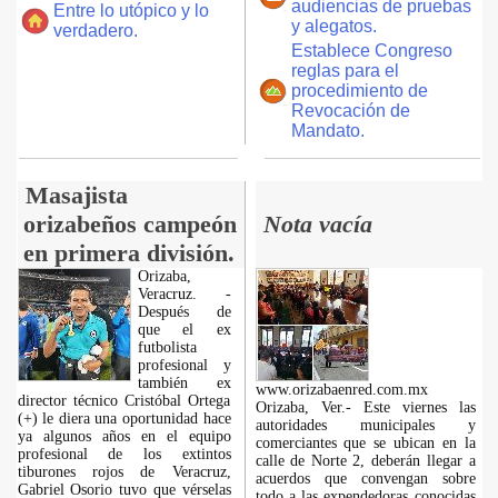
audiencias de pruebas
Entre lo utópico y lo
y alegatos.
verdadero.
Establece Congreso
reglas para el
procedimiento de
Revocación de
Mandato.
Masajista
orizabeños campeón
Nota vacía
en primera división.
Orizaba,
Veracruz. -
Después de
que el ex
futbolista
profesional y
también ex
www.orizabaenred.com.mx
director técnico Cristóbal Ortega
Orizaba, Ver.- Este viernes las
(+) le diera una oportunidad hace
autoridades municipales y
ya algunos años en el equipo
comerciantes que se ubican en la
profesional de los extintos
calle de Norte 2, deberán llegar a
tiburones rojos de Veracruz,
acuerdos que convengan sobre
Gabriel Osorio tuvo que vérselas
todo a las expendedoras conocidas