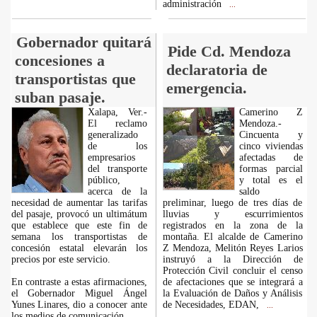
administración
...
Gobernador quitará
Pide Cd. Mendoza
concesiones a
declaratoria de
transportistas que
emergencia.
suban pasaje.
Xalapa, Ver.-
Camerino Z
El reclamo
Mendoza.-
generalizado
Cincuenta y
de los
cinco viviendas
empresarios
afectadas de
del transporte
formas parcial
público,
y total es el
acerca de la
saldo
necesidad de aumentar las tarifas
preliminar, luego de tres días de
del pasaje, provocó un ultimátum
lluvias y escurrimientos
que establece que este fin de
registrados en la zona de la
semana los transportistas de
montaña. El alcalde de Camerino
concesión estatal elevarán los
Z Mendoza, Melitón Reyes Larios
precios por este servicio.
instruyó a la Dirección de
Protección Civil concluir el censo
En contraste a estas afirmaciones,
de afectaciones que se integrará a
el Gobernador Miguel Ángel
la Evaluación de Daños y Análisis
Yunes Linares, dio a conocer ante
de Necesidades, EDAN,
...
los medios de comunicación
...