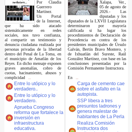
Por Claudia
Xalapa, Ver.,
Guerrero
05 de agosto de
Martínez.
2026.- Las
​Un Portal
diputadas y los
de la Internet,
diputados de la LXVII Legislatura
que ha sido atacado
determinaron por mayoría
sistemáticamente en redes
calificada si ha lugar los
sociales, nos tuvo confianza,
procedimientos de Declaración de
al compartir un testimonio y
Procedencia en contra de los
denuncia ciudadana realizada por
presidentes municipales de Úrsulo
personas privadas de la libertad
Galván, Bertín Bravo Montero, y
dentro del Penal de La Toma, en
de Ixhuatlán del Sureste, Raúl
el municipio de Amatlán de los
González Martínez, con base en las
Reyes. En dicho mensaje exponen
conclusiones presentadas por la
graves anomalías, cobro de
Comisión Permanente Instructora.
cuotas, hacinamiento, abusos y
complicidad
En
...
...
Entre lo utópico y lo
Carga de cemento cae
verdadero..
sobre el asfalto en la
autopista.
Entre lo utópico y lo
verdadero.
SSP libera a tres
presuntos ladrones y
Aprueba Congreso
genera malestar de
reforma que fortalece la
habitantes de La Perla
inversión en
infraestructura
Realiza Comisión
educativa.
Instructora dos