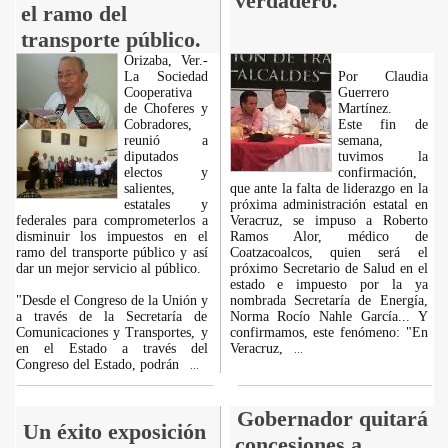
verdadero.
el ramo del
transporte público.
Orizaba, Ver.-
La Sociedad
Por Claudia
Cooperativa
Guerrero
de Choferes y
Martínez.
Cobradores,
Este fin de
reunió a
semana,
diputados
tuvimos la
electos y
confirmación,
salientes,
que ante la falta de liderazgo en la
estatales y
próxima administración estatal en
federales para comprometerlos a
Veracruz, se impuso a Roberto
disminuir los impuestos en el
Ramos Alor, médico de
ramo del transporte público y así
Coatzacoalcos, quien será el
dar un mejor servicio al público.
próximo Secretario de Salud en el
estado e impuesto por la ya
"Desde el Congreso de la Unión y
nombrada Secretaría de Energía,
a través de la Secretaría de
Norma Rocío Nahle García... Y
Comunicaciones y Transportes, y
confirmamos, este fenómeno: "En
en el Estado a través del
Veracruz,
...
Congreso del Estado, podrán
...
Gobernador quitará
Un éxito exposición
concesiones a