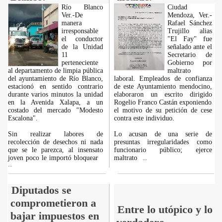
Río Blanco
Ciudad
Ver.-De
Mendoza, Ver.-
manera
Rafael Sánchez
irresponsable
Trujillo alias
el conductor
"El Fay" fue
de la Unidad
señalado ante el
11
Secretario de
perteneciente
Gobierno por
al departamento de limpia pública
maltrato
del ayuntamiento de Río Blanco,
laboral. Empleados de confianza
estacionó en sentido contrario
de este Ayuntamiento mendocino,
durante varios minutos la unidad
elaboraron un escrito dirigido
en la Avenida Xalapa, a un
Rogelio Franco Castán exponiendo
costado del mercado "Modesto
el motivo de su petición de cese
Escalona".
contra este individuo.
Sin realizar labores de
Lo acusan de una serie de
recolección de desechos ni nada
presuntas irregularidades como
que se le parezca, al insensato
funcionario público; ejerce
joven poco le importó bloquear
maltrato
...
...
Diputados se
comprometieron a
Entre lo utópico y lo
bajar impuestos en