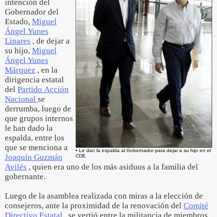
intención del
Gobernador del
Estado,
Miguel
Ángel Yunes
Linares
, de dejar a
su hijo,
Miguel
Ángel Yunes
Márquez
, en la
dirigencia estatal
del
Partido Acción
Nacional
se
derrumba, luego de
que grupos internos
le han dado la
espalda, entre los
que se menciona a
• Le dan la espalda al Gobernador para dejar a su hijo en el
Joaquín Guzmán
CDE.
Avilés
, quien era uno de los más asiduos a la familia del
gobernante.
Luego de la asamblea realizada con miras a la elección de
consejeros, ante la proximidad de la renovación del
Comité
Directivo Estatal
, se vertió entre la militancia de miembros