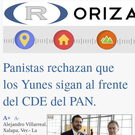
Panistas rechazan que
los Yunes sigan al frente
del CDE del PAN.
A+
A-
Alejandro Villarreal.
Xalapa, Ver.- La