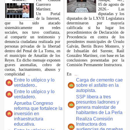
Guerrero
05 de agosto de
Martínez.
2026.- Las
​Un Portal
diputadas y los
de la Internet,
diputados de la LXVII Legislatura
que ha sido atacado
determinaron por mayoría
sistemáticamente en redes
calificada si ha lugar los
sociales, nos tuvo confianza,
procedimientos de Declaración de
al compartir un testimonio y
Procedencia en contra de los
denuncia ciudadana realizada por
presidentes municipales de Úrsulo
personas privadas de la libertad
Galván, Bertín Bravo Montero, y
dentro del Penal de La Toma, en
de Ixhuatlán del Sureste, Raúl
el municipio de Amatlán de los
González Martínez, con base en las
Reyes. En dicho mensaje exponen
conclusiones presentadas por la
graves anomalías, cobro de
Comisión Permanente Instructora.
cuotas, hacinamiento, abusos y
complicidad
En
...
...
Entre lo utópico y lo
Carga de cemento cae
verdadero..
sobre el asfalto en la
autopista.
Entre lo utópico y lo
verdadero.
SSP libera a tres
presuntos ladrones y
Aprueba Congreso
genera malestar de
reforma que fortalece la
habitantes de La Perla
inversión en
infraestructura
Realiza Comisión
educativa.
Instructora dos
audiencias de pruebas