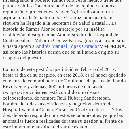
Investigando a Roberto Ramos Alor, este médico tiene dos
puntos débiles: La contratación de un equipo de dudosa
reputación o procedencia y además, ha sido abierta su
aspiración a la Senaduría por Veracruz, aun cuando ni
siquiera ha llegado a la Secretaría de Salud Estatal… La
historia de Ramos Alor se entreteje por su insólita
destitución al cargo como Administrador del Hospital de
Coatzacoalcos, Valentín Gómez Farías, gracias a su simpatía
y hasta apoyo a
Andrés Manuel López Obrador
y MORENA,
así como las historias narran que su militancia originó su
despido del puesto…
Lo malo de esta gestión, que inició en febrero del 2017,
hasta el día de su despido, en este 2018, es el haber quedado
en el aire la comprobación de 7 millones de pesos del Fondo
Revolvente y además, 600 mil pesos de cuotas de
recuperación, mismas, está coludido uno de sus
colaboradores, de nombre Raúl Nuberg Santiesteban,
hombre de todas sus confianzas y negocios, dentro del
Hospital Valentín Gómez Farías, en Coatzacoalcos… Y los
dos, deberán responder por estos señalamientos, ya que las
anomalías fueron realizadas durante su gestión al frente de
este importante hospital del sur de estado…