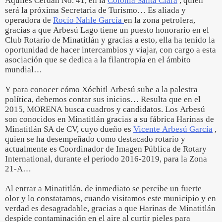
Aquiles Cerdán No. 41, en la
Colonia Santa Clara
, quien
será la próxima Secretaria de Turismo… Es aliada y
operadora de
Rocío Nahle García
en la zona petrolera,
gracias a que Arbesú Lago tiene un puesto honorario en el
Club Rotario de Minatitlán y gracias a esto, ella ha tenido la
oportunidad de hacer intercambios y viajar, con cargo a esta
asociación que se dedica a la filantropía en el ámbito
mundial…
Y para conocer cómo Xóchitl Arbesú sube a la palestra
política, debemos contar sus inicios… Resulta que en el
2015, MORENA busca cuadros y candidatos. Los Arbesú
son conocidos en Minatitlán gracias a su fábrica Harinas de
Minatitlán SA de CV, cuyo dueño es
Vicente Arbesú García
,
quien se ha desempeñado como destacado rotario y
actualmente es Coordinador de Imagen Pública de Rotary
International, durante el periodo 2016-2019, para la Zona
21-A…
Al entrar a Minatitlán, de inmediato se percibe un fuerte
olor y lo constatamos, cuando visitamos este municipio y en
verdad es desagradable, gracias a que Harinas de Minatitlán
despide contaminación en el aire al curtir pieles para