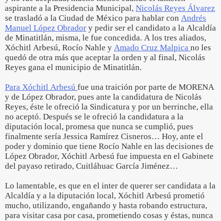
aspirante a la Presidencia Municipal,
Nicolás Reyes Álvarez
se trasladó a la Ciudad de México para hablar con
Andrés
Manuel López Obrador
y pedir ser el candidato a la Alcaldía
de Minatitlán, misma, le fue concedida. A los tres aliados,
Xóchitl Arbesú, Rocío Nahle y
Amado Cruz Malpica
no les
quedó de otra más que aceptar la orden y al final, Nicolás
Reyes gana el municipio de Minatitlán.
Para Xóchitl Arbesú
fue una traición por parte de MORENA
y de López Obrador, pues ante la candidatura de Nicolás
Reyes, éste le ofreció la Sindicatura y por un berrinche, ella
no aceptó. Después se le ofreció la candidatura a la
diputación local, promesa que nunca se cumplió, pues
finalmente sería Jessica Ramírez Cisneros… Hoy, ante el
poder y dominio que tiene Rocío Nahle en las decisiones de
López Obrador, Xóchitl Arbesú fue impuesta en el Gabinete
del payaso retirado, Cuitláhuac García Jiménez…
Lo lamentable, es que en el inter de querer ser candidata a la
Alcaldía y a la diputación local, Xóchitl Arbesú prometió
mucho, utilizando, engañando y hasta robando estructura,
para visitar casa por casa, prometiendo cosas y éstas, nunca