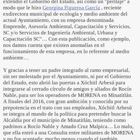
extendió el Gobierno del Estado, así como un "peritaje" a
modo que le hizo
Georgina Figueroa García
, reciente
exdirectora municipal de ecología y medio ambiente del
actual Ayuntamiento, con su empresa denominada
Emprende, Asesoría Ambiental, Capacitación y Servicios,
SC y/o Servicios de Ingeniería Ambiental, Urbana y
Capacitación SC"… Con esta publicación, como ejemplo,
nos damos cuenta que existen anomalías en el
funcionamiento de esta empresa, en lo referente al medio
ambiente…
Y gracias a tener un padre integrado al ramo empresarial,
sin ser molestado por el Ayuntamiento, ni por el Gobierno
del Estado, esto abrió las puertas a Xóchitl Arbesú para
integrarse al cerrado círculo de amigos y aliados de Rocío
Nahle, para ser los operadores de MORENA en Minatitlán.
A finales del 2016, con gran ambición y conocida por su
prepotencia en el trato con sus empleados, Xóchitl Arbesú
se integra al mundo de la política para pretender buscar la
Alcaldía por el municipio de Minatitlán, teniendo como
padrinos a Rocío Nahle y Amado Cruz Malpica… Lo malo,
que ella entró a una Consulta entre militantes de MORENA
y no fue aceptada; mucho menos cuando el también