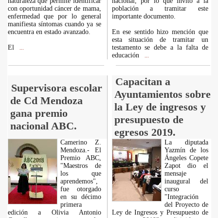
naturaleza que permite identificar
nacional, por lo que invito a la
con oportunidad cáncer de mama,
población a tramitar este
enfermedad que por lo general
importante documento.
manifiesta síntomas cuando ya se
encuentra en estado avanzado.
En ese sentido hizo mención que
esta situación de tramitar un
El
testamento se debe a la falta de
...
educación
...
Capacitan a
Supervisora escolar
Ayuntamientos sobre
de Cd Mendoza
la Ley de ingresos y
gana premio
presupuesto de
nacional ABC.
egresos 2019.
Camerino Z.
La diputada
Mendoza.- El
Yazmín de los
Premio ABC,
Ángeles Copete
"Maestros de
Zapot dio el
los que
mensaje
aprendemos",
inaugural del
fue otorgado
curso
en su décimo
"Integración
primera
del Proyecto de
edición a Olivia Antonio
Ley de Ingresos y Presupuesto de