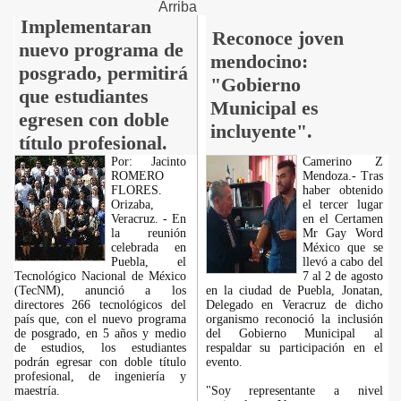
Arriba
Implementaran
Reconoce joven
nuevo programa de
mendocino:
posgrado, permitirá
"Gobierno
que estudiantes
Municipal es
egresen con doble
incluyente".
título profesional.
Por: Jacinto
Camerino Z
ROMERO
Mendoza.- Tras
FLORES.
haber obtenido
Orizaba,
el tercer lugar
Veracruz. - En
en el Certamen
la reunión
Mr Gay Word
celebrada en
México que se
Puebla, el
llevó a cabo del
Tecnológico Nacional de México
7 al 2 de agosto
(TecNM), anunció a los
en la ciudad de Puebla, Jonatan,
directores 266 tecnológicos del
Delegado en Veracruz de dicho
país que, con el nuevo programa
organismo reconoció la inclusión
de posgrado, en 5 años y medio
del Gobierno Municipal al
de estudios, los estudiantes
respaldar su participación en el
podrán egresar con doble título
evento.
profesional, de ingeniería y
maestría.
"Soy representante a nivel