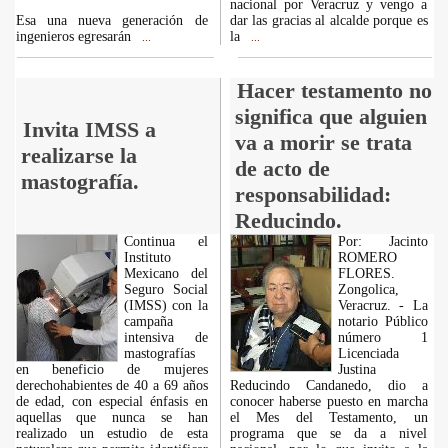
nacional por Veracruz y vengo a
Esa una nueva generación de
dar las gracias al alcalde porque es
ingenieros egresarán
la
...
...
Hacer testamento no
significa que alguien
Invita IMSS a
va a morir se trata
realizarse la
de acto de
mastografía.
responsabilidad:
Reducindo.
Continua el
Por: Jacinto
Instituto
ROMERO
Mexicano del
FLORES.
Seguro Social
Zongolica,
(IMSS) con la
Veracruz. - La
campaña
notario Público
intensiva de
número 1
mastografías
Licenciada
en beneficio de mujeres
Justina
derechohabientes de 40 a 69 años
Reducindo Candanedo, dio a
de edad, con especial énfasis en
conocer haberse puesto en marcha
aquellas que nunca se han
el Mes del Testamento, un
realizado un estudio de esta
programa que se da a nivel