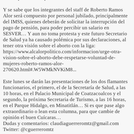
Y se sabe que los integrantes del staff de Roberto Ramos
Alor será compuesto por personal jubilado, principalmente
del IMSS, quienes deberán de solicitar la interrupción del
pago de pensión, para poder percibir un salario en
SESVER… Y aun no toma protesta y este futuro Secretario
de Salud ya ha causado polémica por sus declaraciones, al
tener otra visión sobre el aborto con la liga:
https://www.alcalorpolitico.com/informacion/urge-otra-
vision-sobre-el-aborto-debe-respetarse-voluntad-de-
mujeres-roberto-ramos-alor-
270620.html#.W5WMkNVKiM8...
Este lunes se darán las presentaciones de los dos flamantes
funcionarios, el primero, el de la Secretaría de Salud, a las
10 horas, en el Palacio Municipal de Coatzacoalcos y el
segundo, la próxima Secretaria de Turismo, a las 16 horas,
en el Parque Hidalgo, en Minatitlán… Si es que pase algo
extraordinario o lean esta columna, para que cambie de
opinión el buen Cuícaras…
Dudas y comentarios: claudiaguerreromtz@gmail.com
Twitter: @cguerreromtz