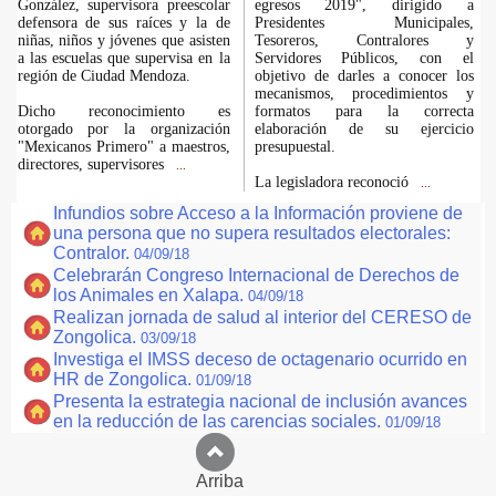
González, supervisora preescolar
egresos 2019", dirigido a
defensora de sus raíces y la de
Presidentes Municipales,
niñas, niños y jóvenes que asisten
Tesoreros, Contralores y
a las escuelas que supervisa en la
Servidores Públicos, con el
región de Ciudad Mendoza.
objetivo de darles a conocer los
mecanismos, procedimientos y
Dicho reconocimiento es
formatos para la correcta
otorgado por la organización
elaboración de su ejercicio
"Mexicanos Primero" a maestros,
presupuestal.
directores, supervisores
...
La legisladora reconoció
...
Infundios sobre Acceso a la Información proviene de
una persona que no supera resultados electorales:
Contralor.
04/09/18
Celebrarán Congreso Internacional de Derechos de
los Animales en Xalapa.
04/09/18
Realizan jornada de salud al interior del CERESO de
Zongolica.
03/09/18
Investiga el IMSS deceso de octagenario ocurrido en
HR de Zongolica.
01/09/18
Presenta la estrategia nacional de inclusión avances
en la reducción de las carencias sociales.
01/09/18
Arriba