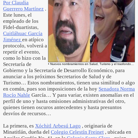
Por Claudia
Guerrero Martínez
.
Este lunes, el
empleado de los
Fidel-duartistas,
Cuitláhuac García
Jiménez
en atípico
protocolo, volverá a
repetir el evento,
como lo hizo con la
Secretaría de
• Nuevos nombramientos en Salud, Turismo y el trasfondo…
Gobierno y la Secretaría de Desarrollo Económico, para
anunciar a los próximos Secretarios de Salud y de
Turismo… Estos nombramientos, tienen una similitud o algo
en común, pues son imposiciones de la hoy
Senadora Norma
Rocío Nahle
García… Y para variar, existen anomalías en el
perfil de uno y hasta omisiones administrativas del otro,
quienes tienen oscuros antecedentes y hasta presuntos
desvíos de recursos…
La primera, es
Xóchitl Arbesú Lago
, originaria de
Minatitlán, dueña del
Colegio Celestín Freinet
, ubicada en