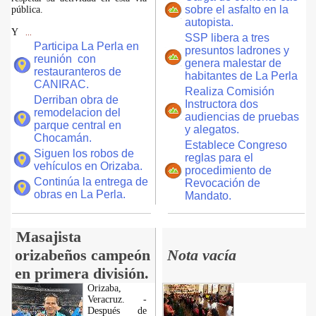
sobre el asfalto en la
pública.
autopista.
Y
...
SSP libera a tres
Participa La Perla en
presuntos ladrones y
reunión con
genera malestar de
restauranteros de
habitantes de La Perla
CANIRAC.
Realiza Comisión
Derriban obra de
Instructora dos
remodelacion del
audiencias de pruebas
parque central en
y alegatos.
Chocamán.
Establece Congreso
Siguen los robos de
reglas para el
vehículos en Orizaba.
procedimiento de
Continúa la entrega de
Revocación de
obras en La Perla.
Mandato.
Masajista
orizabeños campeón
Nota vacía
en primera división.
Orizaba,
Veracruz. -
Después de