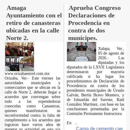
Amaga
Aprueba Congreso
Ayuntamiento con el
Declaraciones de
retiro de canasteras
Procedencia en
ubicadas en la calle
contra de dos
Norte 2.
munícipes.
Xalapa, Ver.,
05 de agosto de
2026.- Las
diputadas y los
diputados de la LXVII Legislatura
determinaron por mayoría
www.orizabaenred.com.mx
calificada si ha lugar los
Orizaba, Ver.- Este viernes las
procedimientos de Declaración de
autoridades municipales y
Procedencia en contra de los
comerciantes que se ubican en la
presidentes municipales de Úrsulo
calle de Norte 2, deberán llegar a
Galván, Bertín Bravo Montero, y
acuerdos que convengan sobre
de Ixhuatlán del Sureste, Raúl
todo a las expendedoras
González Martínez, con base en las
conocidas como Canasteras,
conclusiones presentadas por la
quienes manifestaron su
Comisión Permanente Instructora.
inconformidad contra la falta de
cumplimiento a los acuerdos que
En
...
lograron hace varios años de
Carga de cemento cae
respetar su actividad en esta vía