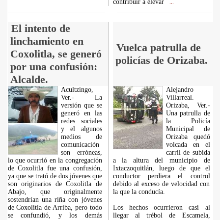
contribuir a elevar
...
El intento de
linchamiento en
Vuelca patrulla de
Coxolitla, se generó
policías de Orizaba.
por una confusión:
Alcalde.
Acultzingo,
Alejandro
Ver.- La
Villarreal.
versión que se
Orizaba, Ver.-
generó en las
Una patrulla de
redes sociales
la Policía
y el algunos
Municipal de
medios de
Orizaba quedó
comunicación
volcada en el
son erróneas,
carril de subida
lo que ocurrió en la congregación
a la altura del municipio de
de Coxolitla fue una confusión,
Ixtaczoquitlán, luego de que el
ya que se trató de dos jóvenes que
conductor perdiera el control
son originarios de Coxolitla de
debido al exceso de velocidad con
Abajo, que originalmente
la que la conducía.
sostendrían una riña con jóvenes
de Coxolitla de Arriba, pero todo
Los hechos ocurrieron casi al
se confundió, y los demás
llegar al trébol de Escamela,