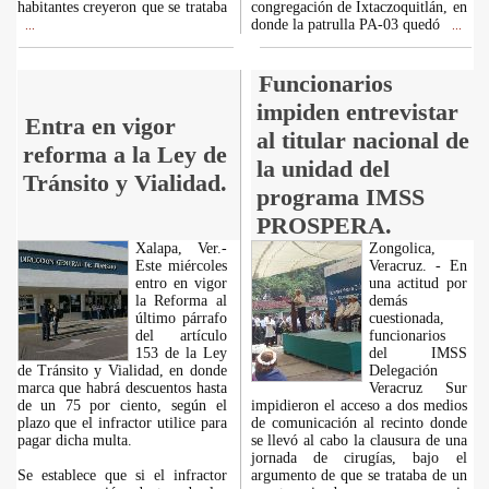
habitantes creyeron que se trataba
congregación de Ixtaczoquitlán, en
donde la patrulla PA-03 quedó
...
...
Funcionarios
impiden entrevistar
Entra en vigor
al titular nacional de
reforma a la Ley de
la unidad del
Tránsito y Vialidad.
programa IMSS
PROSPERA.
Xalapa, Ver.-
Zongolica,
Este miércoles
Veracruz. - En
entro en vigor
una actitud por
la Reforma al
demás
último párrafo
cuestionada,
del artículo
funcionarios
153 de la Ley
del IMSS
de Tránsito y Vialidad, en donde
Delegación
marca que habrá descuentos hasta
Veracruz Sur
de un 75 por ciento, según el
impidieron el acceso a dos medios
plazo que el infractor utilice para
de comunicación al recinto donde
pagar dicha multa.
se llevó al cabo la clausura de una
jornada de cirugías, bajo el
Se establece que si el infractor
argumento de que se trataba de un