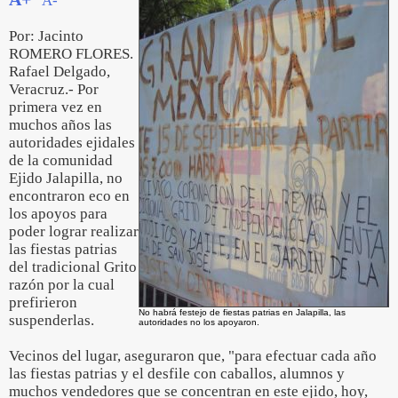
A-
Por: Jacinto
ROMERO FLORES.
Rafael Delgado,
Veracruz.- Por
primera vez en
muchos años las
autoridades ejidales
de la comunidad
Ejido Jalapilla, no
encontraron eco en
los apoyos para
poder lograr realizar
las fiestas patrias
del tradicional Grito
razón por la cual
prefirieron
No habrá festejo de fiestas patrias en Jalapilla, las
suspenderlas.
autoridades no los apoyaron.
Vecinos del lugar, aseguraron que, "para efectuar cada año
las fiestas patrias y el desfile con caballos, alumnos y
muchos vendedores que se concentran en este ejido, hoy,