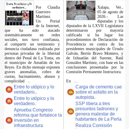
Por Claudia
Xalapa, Ver.,
Guerrero
05 de agosto de
Martínez.
2026.- Las
​Un Portal
diputadas y los
de la Internet,
diputados de la LXVII Legislatura
que ha sido atacado
determinaron por mayoría
sistemáticamente en redes
calificada si ha lugar los
sociales, nos tuvo confianza,
procedimientos de Declaración de
al compartir un testimonio y
Procedencia en contra de los
denuncia ciudadana realizada por
presidentes municipales de Úrsulo
personas privadas de la libertad
Galván, Bertín Bravo Montero, y
dentro del Penal de La Toma, en
de Ixhuatlán del Sureste, Raúl
el municipio de Amatlán de los
González Martínez, con base en las
Reyes. En dicho mensaje exponen
conclusiones presentadas por la
graves anomalías, cobro de
Comisión Permanente Instructora.
cuotas, hacinamiento, abusos y
complicidad
En
...
...
Entre lo utópico y lo
Carga de cemento cae
verdadero..
sobre el asfalto en la
autopista.
Entre lo utópico y lo
verdadero.
SSP libera a tres
presuntos ladrones y
Aprueba Congreso
genera malestar de
reforma que fortalece la
habitantes de La Perla
inversión en
infraestructura
Realiza Comisión