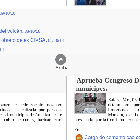
09/10/18
 del volcán.
08/10/18
o obrero de ex CIVSA.
08/10/18
18
Arriba
Aprueba Congreso Dec
munícipes.
Xalapa, Ver., 05 
icamente en redes sociales, nos tuvo
determinaron por
ciudadana realizada por personas
Procedencia en c
 en el municipio de Amatlán de los
Montero, y de Ixh
 cobro de cuotas, hacinamiento,
presentadas por la Comisión Permanen
En
...
Carga de cemento cae sobr