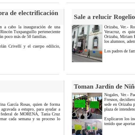
a de electrificación
Sale a relucir Rogeli
ron a cabo la inauguración de una
Orizaba, Ver.- R
e Rincón Tuxpanguillo perteneciente
Veracruz, es qui
rán poco más de 50 familias.
Orizaba, Miriam P
los alumnos, ademá
lán Crivellí y el cuerpo edilicio,
Los padres de fam
Toman Jardín de Niñ
Nogales, Ver.- Pa
Fresnos, decidier
vina García Rosas, quien de forma
sede en Orizaba p
ia agravada a estupro, para ayudar a
plaza de intendenc
da federal de MORENA, Tania Cruz
irmar cada semana y su proceso lo
Explicaron los i
tenido que aporta