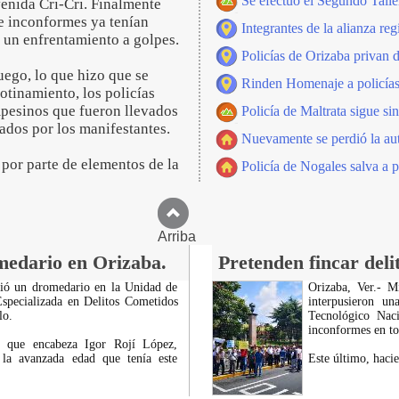
Se efectuó el Segundo Talle
enida Cri-Cri. Finalmente
e inconformes ya tenían
Integrantes de la alianza reg
n un enfrentamiento a golpes.
Policías de Orizaba privan de
uego, lo que hizo que se
Rinden Homenaje a policías
motinamiento, los policías
mpesinos que fueron llevados
Policía de Maltrata sigue si
rados por los manifestantes.
Nuevamente se perdió la au
por parte de elementos de la
Policía de Nogales salva a p
Arriba
medario en Orizaba.
Pretenden fincar deli
ció un dromedario en la Unidad de
Orizaba, Ver.- Mi
Especializada en Delitos Cometidos
interpusieron u
lo.
Tecnológico Nac
inconformes en to
a que encabeza Igor Rojí López,
la avanzada edad que tenía este
Este último, hacie