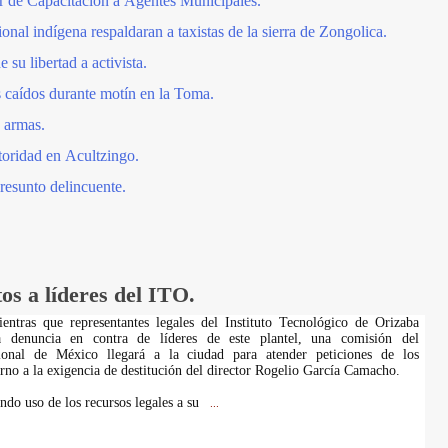
r de Capacitación a Agentes Municipales.
ional indígena respaldaran a taxistas de la sierra de Zongolica.
 su libertad a activista.
 caídos durante motín en la Toma.
n armas.
toridad en Acultzingo.
resunto delincuente.
tos a líderes del ITO.
entras que representantes legales del Instituto Tecnológico de Orizaba
na denuncia en contra de líderes de este plantel, una comisión del
ional de México llegará a la ciudad para atender peticiones de los
rno a la exigencia de destitución del director Rogelio García Camacho.
ndo uso de los recursos legales a su
...