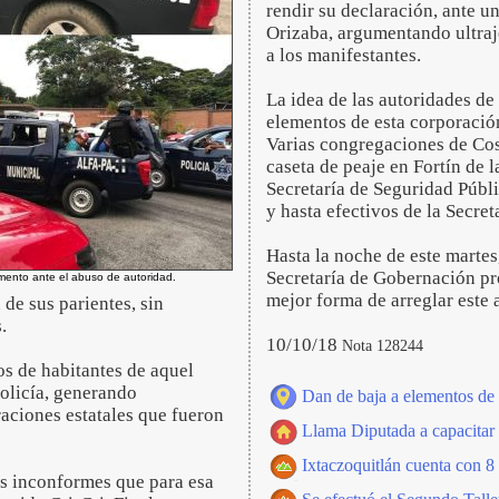
rendir su declaración, ante u
Orizaba, argumentando ultraje
a los manifestantes.
La idea de las autoridades de
elementos de esta corporació
Varias congregaciones de Cosc
caseta de peaje en Fortín de 
Secretaría de Seguridad Públi
y hasta efectivos de la Secre
Hasta la noche de este martes
Secretaría de Gobernación pr
mento ante el abuso de autoridad.
mejor forma de arreglar este
de sus parientes, sin
.
10/10/18
Nota 128244
os de habitantes de aquel
policía, generando
Dan de baja a elementos de l
raciones estatales que fueron
Llama Diputada a capacitar 
Ixtaczoquitlán cuenta con 8 
os inconformes que para esa