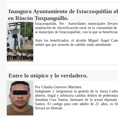
Inaugura Ayuntamiento de Ixtaczoquitlán obr
en Rincón Tuxpanguillo.
Ixtaczoquitlán, Ver.- Autoridades municipales lleva
ampliación de electrificación rural en la comunidad d
al municipio de Ixtaczoquitlán, con la que se beneficia
Ante los beneficiados, el alcalde Miguel Ángel Caste
señaló que por acuerdo de cabildo están atendiendo
...
Entre lo utópico y lo verdadero.
Por Claudia Guerrero Martínez.
Indignante y vergonzosa la gestión de la Jueza Ludi
abierta, ilegal y arbitraria cambia delitos de pederast
Jonathan Cruz Santos, hermano de la actual diputa
Santos. El castigo para este adulto de 21 años, es f
llevará en libertad…
...