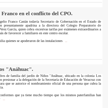
o Franco en el conflicto del CPO.
ogelio Franco Castán todavía Secretario de Gobernación en el Estado de
en presuntamente apadrina a la directora del Colegio Preparatorio de
érez García, quien cobra excesivas tarifas por exámenes extraordinarios a
s de favorecer a familiares en este centro escolar.
ilia quienes se apoderaron de las instalaciones
...
os "Anáhuac".
dres de familia del jardín de Niños "Anáhuac, ubicado en la colonia Los
on presionar a la delegación de la Secretaría de Educación de Veracruz con
ara que se autorice el nombramiento oficial de una persona que cubra la
ia.
nconformes que ya tiene mucho tiempo que los mismos paterfamilias han
r
...