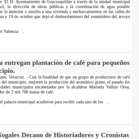
er. El H. Ayuntamiento de Ixtaczoquitlán a través de la unidad municipal
vil, la dirección de obras públicas y la coordinación de agua potable
ar la atención y auxilio a una vivienda y encharcamientos en las calles de
ma y 19 de octubre que dejó el desbordamiento del resumidero del arroyo
el Valencia
...
a entregan plantación de café para pequeños
ipio.
ano, Veracruz. - Con la finalidad de que un grupo de productores de café
es del municipio, mejoren la producción del aromático grano, el pasado fin
idades municipales encabezadas por la alcaldesa Marisela Vallejo Orea,
dor de 2 mil 700 matas de café.
el palacio municipal acudieron para recibir cada uno de los
...
gales Decano de Historiadores y Cronistas