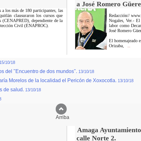
a José Romero Güere
 a los más de 180 participantes, las
uitlán clausuraron los cursos que
Redacción// www
res (CENAPRED), dependiente de la
Nogales, Ver.- E
rotección Civil (ENAPROC).
labor como Decano
José Romero Güereñ
El homenajeado es
Orizaba,
...
15/10/18
s del "Encuentro de dos mundos".
13/10/18
aría Morelos de la localidad el Pericón de Xoxocotla.
13/10/18
s de salud.
13/10/18
8
Arriba
Amaga Ayuntamiento c
calle Norte 2.