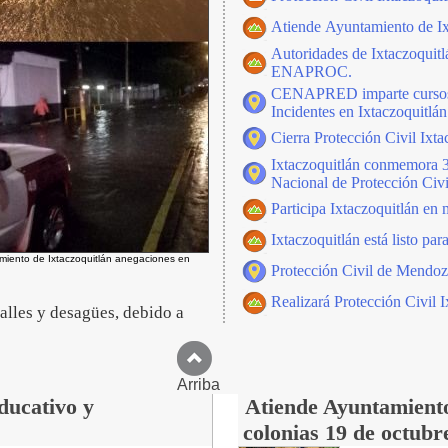
Atiende Ayuntamiento de Ix
Autoridades de Ixtaczoquit
ENAPROC.
CENAPRED imparte cursos s
Incidentes en Ixtaczoquitlán
Cierra Protección Civil Ixta
Ixtaczoquitlán conmemora 3
Nacional de Protección Civi
Participa Ixtaczoquitlán en
Ixtaczoquitlán está listo par
miento de Ixtaczoquitlán anegaciones en
Protección Civil de Mendoza
Realizará Protección Civil 
calles y desagües, debido a
Arriba
ducativo y
Atiende Ayuntamiento
colonias 19 de octub