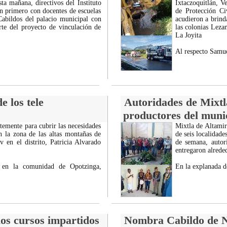
ta mañana, directivos del Instituto
Ixtaczoquitlán, V
n primero con docentes de escuelas
de Protección Ci
 Cabildos del palacio municipal con
acudieron a brind
te del proyecto de vinculación de
las colonias Leza
La Joyita
Al respecto Samu
e los tele
Autoridades de Mixtl
productores del munic
mente para cubrir las necesidades
Mixtla de Altamir
n la zona de las altas montañas de
de seis localidad
 en el distrito, Patricia Alvarado
de semana, autor
entregaron alrede
l en la comunidad de Opotzinga,
En la explanada d
los cursos impartidos
Nombra Cabildo de No