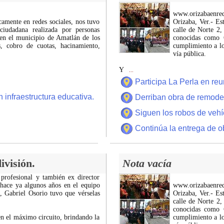
www.orizabaenre
icamente en redes sociales, nos tuvo
Orizaba, Ver.- Es
ciudadana realizada por personas
calle de Norte 2,
 en el municipio de Amatlán de los
conocidas como C
 cobro de cuotas, hacinamiento,
cumplimiento a lo
vía pública.
Y
...
Participa La Perla en r
 infraestructura educativa.
Derriban obra de remode
Siguen los robos de vehí
Continúa la entrega de o
ivisión.
Nota vacía
 profesional y también ex director
 hace ya algunos años en el equipo
www.orizabaenre
z, Gabriel Osorio tuvo que vérselas
Orizaba, Ver.- Es
calle de Norte 2,
conocidas como C
n el máximo circuito, brindando la
cumplimiento a lo