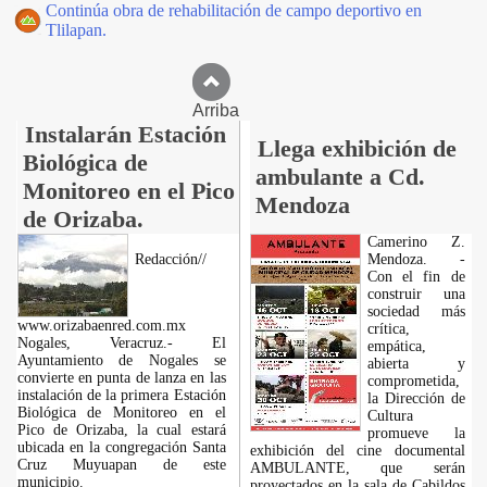
Continúa obra de rehabilitación de campo deportivo en
Tlilapan.
Arriba
Instalarán Estación
Llega exhibición de
Biológica de
ambulante a Cd.
Monitoreo en el Pico
Mendoza
de Orizaba.
Camerino Z.
Redacción//
Mendoza. -
Con el fin de
construir una
sociedad más
www.orizabaenred.com.mx
crítica,
Nogales, Veracruz.- El
empática,
Ayuntamiento de Nogales se
abierta y
convierte en punta de lanza en las
comprometida,
instalación de la primera Estación
la Dirección de
Biológica de Monitoreo en el
Cultura
Pico de Orizaba, la cual estará
promueve la
ubicada en la congregación Santa
exhibición del cine documental
Cruz Muyuapan de este
AMBULANTE, que serán
municipio.
proyectados en la sala de Cabildos