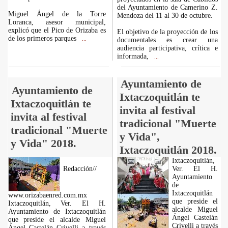
del Ayuntamiento de Camerino Z.
Miguel Ángel de la Torre
Mendoza del 11 al 30 de octubre.
Loranca, asesor municipal,
explicó que el Pico de Orizaba es
El objetivo de la proyección de los
de los primeros parques
...
documentales es crear una
audiencia participativa, crítica e
informada,
...
Ayuntamiento de
Ayuntamiento de
Ixtaczoquitlán te
Ixtaczoquitlán te
invita al festival
invita al festival
tradicional "Muerte
tradicional "Muerte
y Vida",
y Vida" 2018.
Ixtaczoquitlán 2018.
Ixtaczoquitlán,
Redacción//
Ver. El H.
Ayuntamiento
de
Ixtaczoquitlán
www.orizabaenred.com.mx
que preside el
Ixtaczoquitlán, Ver. El H.
alcalde Miguel
Ayuntamiento de Ixtaczoquitlán
Ángel Castelán
que preside el alcalde Miguel
Crivelli a través
Ángel Castelán Crivelli a través