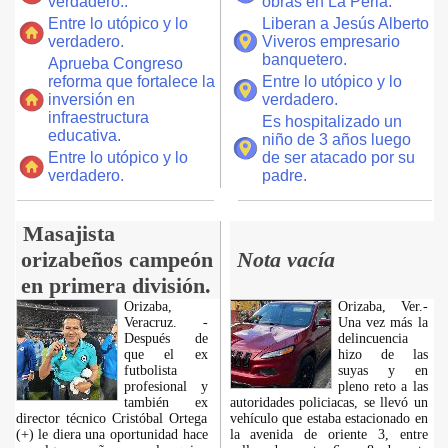
verdadero..
obras en La Perla.
Entre lo utópico y lo
Liberan a Jesús Alberto
verdadero.
Viveros empresario
banquetero.
Aprueba Congreso
reforma que fortalece la
Entre lo utópico y lo
inversión en
verdadero.
infraestructura
Es hospitalizado un
educativa.
niño de 3 años luego
Entre lo utópico y lo
de ser atacado por su
verdadero.
padre.
Masajista
orizabeños campeón
Nota vacía
en primera división.
Orizaba,
Orizaba, Ver.-
Veracruz. -
Una vez más la
Después de
delincuencia
que el ex
hizo de las
futbolista
suyas y en
profesional y
pleno reto a las
también ex
autoridades policiacas, se llevó un
director técnico Cristóbal Ortega
vehículo que estaba estacionado en
(+) le diera una oportunidad hace
la avenida de oriente 3, entre