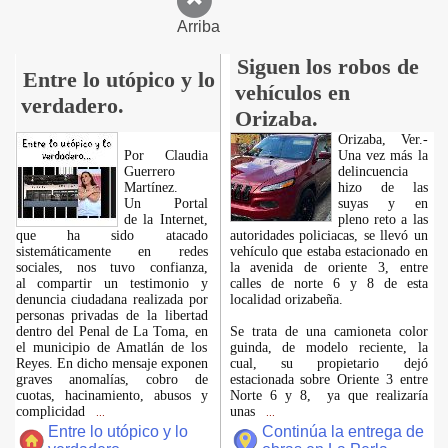
Arriba
Siguen los robos de
Entre lo utópico y lo
vehículos en
verdadero.
Orizaba.
Orizaba, Ver.-
Por Claudia
Una vez más la
Guerrero
delincuencia
Martínez.
hizo de las
​Un Portal
suyas y en
de la Internet,
pleno reto a las
que ha sido atacado
autoridades policiacas, se llevó un
sistemáticamente en redes
vehículo que estaba estacionado en
sociales, nos tuvo confianza,
la avenida de oriente 3, entre
al compartir un testimonio y
calles de norte 6 y 8 de esta
denuncia ciudadana realizada por
localidad orizabeña.
personas privadas de la libertad
dentro del Penal de La Toma, en
Se trata de una camioneta color
el municipio de Amatlán de los
guinda, de modelo reciente, la
Reyes. En dicho mensaje exponen
cual, su propietario dejó
graves anomalías, cobro de
estacionada sobre Oriente 3 entre
cuotas, hacinamiento, abusos y
Norte 6 y 8, ya que realizaría
complicidad
unas
...
...
Entre lo utópico y lo
Continúa la entrega de