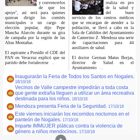
y convencerlos
realiza en pro
de que los
de la salud y
apoye", así será para quienes
del buen
quieran dirigir los comités
servicio de los centros médicos
municipales o un cargo de
que se encargan de atender a la
elección popular, dijo Pepe
población, se llevó a cabo en la
Mancha Alarcón durante su gira
Sala de Cabildos del Ayuntamiento
de campaña por la región de las
de Camerino Z. Mendoza una serie
Altas Montañas.
de capacitaciones para 44
auxiliares de salud.
El aspirante a Presidir el CDE del
PAN en Veracruz explicó que su
El doctor German Matus Borjas,
partido debe fortalecerse
director de Salud en el
...
Ayuntamiento
...
Inaugurarán la Feria de Todos los Santos en Nogales.
18/10/18
Vecinos de Valle campestre impedirán a toda costa
que gente extraña lleguen a utilizar un área recreativa
destinada para los niños.
18/10/18
Mendoza presenta Feria de la Seguridad.
17/10/18
Este viernes iniciarán los recorridos nocturnos en el
panteón de Nogales.
17/10/18
Imparte IMMUJER pláticas contra la violencia de
género a niños mendocinos.
17/10/18