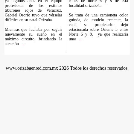
ya algunos años en el equipo
calles de norte 6 y 8 de esta
profesional de los extintos
localidad orizabeña.
tiburones rojos de Veracruz,
Gabriel Osorio tuvo que vérselas
Se trata de una camioneta color
difíciles en su natal Orizaba.
guinda, de modelo reciente, la
cual, su propietario dejó
Mientras que luchaba por seguir
estacionada sobre Oriente 3 entre
nuevamente su sueño en el
Norte 6 y 8, ya que realizaría
máximo circuito, brindando la
unas
...
atención
...
www.orizabaenred.com.mx 2026 Todos los derechos reservados.