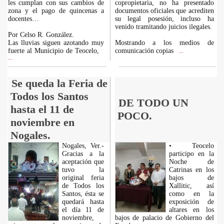
les cumplan con sus cambios de
copropietaria, no ha presentado
zona y el pago de quincenas a
documentos oficiales que acrediten
docentes…
su legal posesión, incluso ha
venido tramitando juicios ilegales.
Por Celso R. González.
Las lluvias siguen azotando muy
Mostrando a los medios de
fuerte al Municipio de Teocelo,
comunicación copias
...
...
Se queda la Feria de
Todos los Santos
DE TODO UN
hasta el 11 de
POCO.
noviembre en
Nogales.
Nogales, Ver.-
• Teocelo
Gracias a la
participo en la
aceptación que
Noche de
tuvo la
Catrinas en los
original feria
bajos de
de Todos los
Xallitic, así
Santos, ésta se
como en la
quedará hasta
exposición de
el día 11 de
altares en los
noviembre,
bajos de palacio de Gobierno del