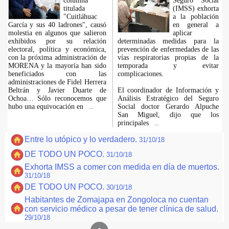
columna
Seguro Social
titulada
(IMSS) exhorta
"Cuitláhuac
a la población
García y sus 40 ladrones", causó
en general a
molestia en algunos que salieron
aplicar
exhibidos por su relación
determinadas medidas para la
electoral, política y económica,
prevención de enfermedades de las
con la próxima administración de
vías respiratorias propias de la
MORENA y la mayoría han sido
temporada y evitar
beneficiados con las
complicaciones.
administraciones de Fidel Herrera
Beltrán y Javier Duarte de
El coordinador de Información y
Ochoa… Sólo reconocemos que
Análisis Estratégico del Seguro
hubo una equivocación en
Social doctor Gerardo Alpuche
...
San Miguel, dijo que los
principales
...
Entre lo utópico y lo verdadero.
31/10/18
DE TODO UN POCO.
31/10/18
Exhorta IMSS a comer con medida en día de muertos.
31/10/18
DE TODO UN POCO.
30/10/18
Habitantes de Zomajapa en Zongoloca no cuentan
con servicio médico a pesar de tener clínica de salud.
29/10/18