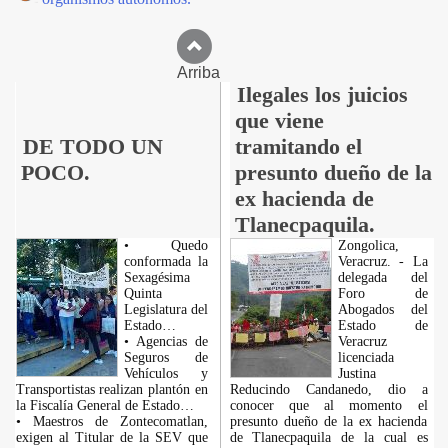
Arriba
Ilegales los juicios
que viene
DE TODO UN
tramitando el
POCO.
presunto dueño de la
ex hacienda de
Tlanecpaquila.
• Quedo
Zongolica,
conformada la
Veracruz. - La
Sexagésima
delegada del
Quinta
Foro de
Legislatura del
Abogados del
Estado…
Estado de
• Agencias de
Veracruz
Seguros de
licenciada
Vehículos y
Justina
Transportistas realizan plantón en
Reducindo Candanedo, dio a
la Fiscalía General de Estado…
conocer que al momento el
• Maestros de Zontecomatlan,
presunto dueño de la ex hacienda
exigen al Titular de la SEV que
de Tlanecpaquila de la cual es