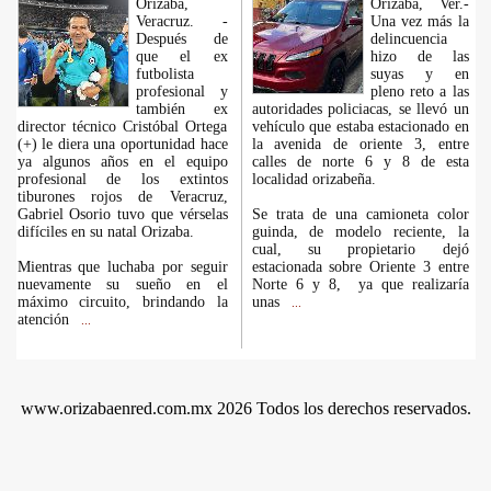
Orizaba,
Orizaba, Ver.-
Veracruz. -
Una vez más la
Después de
delincuencia
que el ex
hizo de las
futbolista
suyas y en
profesional y
pleno reto a las
también ex
autoridades policiacas, se llevó un
director técnico Cristóbal Ortega
vehículo que estaba estacionado en
(+) le diera una oportunidad hace
la avenida de oriente 3, entre
ya algunos años en el equipo
calles de norte 6 y 8 de esta
profesional de los extintos
localidad orizabeña.
tiburones rojos de Veracruz,
Gabriel Osorio tuvo que vérselas
Se trata de una camioneta color
difíciles en su natal Orizaba.
guinda, de modelo reciente, la
cual, su propietario dejó
Mientras que luchaba por seguir
estacionada sobre Oriente 3 entre
nuevamente su sueño en el
Norte 6 y 8, ya que realizaría
máximo circuito, brindando la
unas
...
atención
...
www.orizabaenred.com.mx 2026 Todos los derechos reservados.