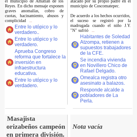
el municipio de Amatlán de los
atacado por su propio padre en el
Reyes. En dicho mensaje exponen
municipio de Coscomatepec.
graves anomalías, cobro de
cuotas, hacinamiento, abusos y
De acuerdo a los hechos ocurridos,
complicidad
el suceso se registró por la
...
madrugada cuando el niño J.Y.
Entre lo utópico y lo
"N" sufrió
...
verdadero..
Habitantes de Soledad
Entre lo utópico y lo
Atzompa, retienen a
verdadero.
supuestos trabajadores
Aprueba Congreso
de la CFE.
reforma que fortalece la
Se incendia vivienda
inversión en
en Novillero Chico de
infraestructura
Rafael Delgado.
educativa.
Omealca registra otro
Entre lo utópico y lo
asesinato a balazos.
verdadero.
Responde alcalde a
pobladores de La
Perla.
Masajista
orizabeños campeón
Nota vacía
en primera división.