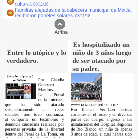
cultural.
08/11/18
Familias alejadas de la cabecera municipal de Mixtla
recibieron paneles solares.
08/11/18
Arriba
Es hospitalizado un
Entre lo utópico y lo
niño de 3 años luego
verdadero.
de ser atacado por
su padre.
Por Claudia
Guerrero
Martínez.
​Un Portal
de la Internet,
que ha sido atacado
www.orizabaenred.com.mx
sistemáticamente en redes
Río Blanco, Ver.-Con heridas
sociales, nos tuvo confianza,
cortantes en el rostro y en diversas
al compartir un testimonio y
partes del cuerpo, ingresó a las
denuncia ciudadana realizada por
instalaciones del Hospital Regional
personas privadas de la libertad
de Río Blanco, un niño de apenas
dentro del Penal de La Toma, en
3 años de edad, el cual habría sido