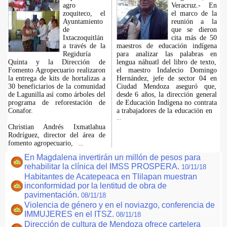
agro
Veracruz.- En
zoquiteco, el
el marco de la
Ayuntamiento
reunión a la
de
que se dieron
Ixtaczoquitlán
cita más de 50
a través de la
maestros de educación indígena
Regiduría
para analizar las palabras en
Quinta y la Dirección de
lengua náhuatl del libro de texto,
Fomento Agropecuario realizaron
el maestro Indalecio Domingo
la entrega de kits de hortalizas a
Hernández, jefe de sector 04 en
30 beneficiarios de la comunidad
Ciudad Mendoza aseguró que,
de Lagunilla así como árboles del
desde 6 años, la dirección general
programa de reforestación de
de Educación Indígena no contrata
Conafor.
a trabajadores de la educación en
...
Christian Andrés Ixmatlahua
Rodríguez, director del área de
fomento agropecuario,
...
En Magdalena invertirán un millón de pesos para
rehabilitar la clínica del IMSS PROSPERA.
10/11/18
Habitantes de Acatepeaca en Tlilapan muestran
inconformidad por la lentitud de obra de
pavimentación.
08/11/18
Violencia de género y en el noviazgo, conferencia de
IMMUJERES en el ITSZ.
08/11/18
Dirección de cultura de Mendoza ofrece cartelera