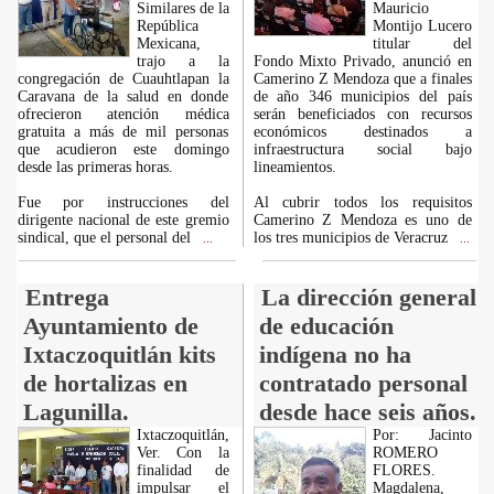
Similares de la
Mauricio
República
Montijo Lucero
Mexicana,
titular del
trajo a la
Fondo Mixto Privado, anunció en
congregación de Cuauhtlapan la
Camerino Z Mendoza que a finales
Caravana de la salud en donde
de año 346 municipios del país
ofrecieron atención médica
serán beneficiados con recursos
gratuita a más de mil personas
económicos destinados a
que acudieron este domingo
infraestructura social bajo
desde las primeras horas.
lineamientos.
Fue por instrucciones del
Al cubrir todos los requisitos
dirigente nacional de este gremio
Camerino Z Mendoza es uno de
sindical, que el personal del
los tres municipios de Veracruz
...
...
Entrega
La dirección general
Ayuntamiento de
de educación
Ixtaczoquitlán kits
indígena no ha
de hortalizas en
contratado personal
Lagunilla.
desde hace seis años.
Ixtaczoquitlán,
Por: Jacinto
Ver. Con la
ROMERO
finalidad de
FLORES.
impulsar el
Magdalena,