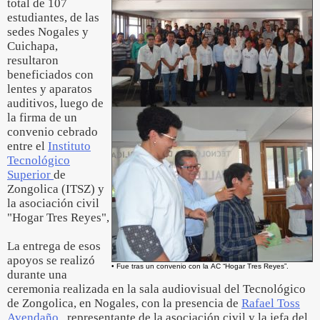
total de 107
estudiantes, de las
sedes Nogales y
Cuichapa,
resultaron
beneficiados con
lentes y aparatos
auditivos, luego de
la firma de un
convenio cebrado
entre el
Instituto
Tecnológico
Superior
de
Zongolica (ITSZ) y
la asociación civil
"Hogar Tres Reyes",
La entrega de esos
apoyos se realizó
• Fue tras un convenio con la AC “Hogar Tres Reyes”.
durante una
ceremonia realizada en la sala audiovisual del Tecnológico
de Zongolica, en Nogales, con la presencia de
Rafael Toss
Avendaño
, representante de la asociación civil y la jefa del