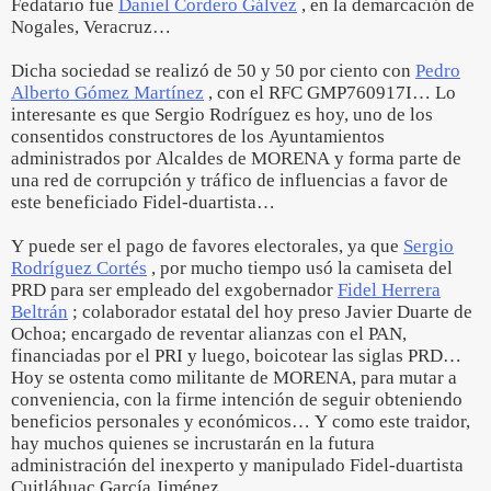
Fedatario fue
Daniel Cordero Gálvez
, en la demarcación de
Nogales, Veracruz…
Dicha sociedad se realizó de 50 y 50 por ciento con
Pedro
Alberto Gómez Martínez
, con el RFC GMP760917I… Lo
interesante es que Sergio Rodríguez es hoy, uno de los
consentidos constructores de los Ayuntamientos
administrados por Alcaldes de MORENA y forma parte de
una red de corrupción y tráfico de influencias a favor de
este beneficiado Fidel-duartista…
Y puede ser el pago de favores electorales, ya que
Sergio
Rodríguez Cortés
, por mucho tiempo usó la camiseta del
PRD para ser empleado del exgobernador
Fidel Herrera
Beltrán
; colaborador estatal del hoy preso Javier Duarte de
Ochoa; encargado de reventar alianzas con el PAN,
financiadas por el PRI y luego, boicotear las siglas PRD…
Hoy se ostenta como militante de MORENA, para mutar a
conveniencia, con la firme intención de seguir obteniendo
beneficios personales y económicos… Y como este traidor,
hay muchos quienes se incrustarán en la futura
administración del inexperto y manipulado Fidel-duartista
Cuitláhuac García Jiménez…