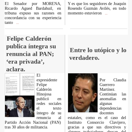
El Senador por MORENA,
Y es que los seguidores de Joaquín
Ricardo Agued Bardahuil, en
Rosendo Guzmán Avilés, en todo
tribuna expuso sus razones en
momento estuvieron
...
concordancia con su experiencia
tanto
...
Felipe Calderón
publica íntegra su
Entre lo utópico y lo
renuncia al PAN;
verdadero.
‘era privada’,
aclara.
El
expresidente
Por Claudia
Felipe
Guerrero
Calderón
Martínez.
Hinojosa
Continúan las
publicó en
anomalías en
redes sociales
algunas
el texto
dependencias
íntegro de su
docentes
renuncia al
estatales, como es el caso del
Partido Acción Nacional (PAN)
Instituto Consorcio Clavijero,
tras 30 años de militancia.
gracias a que sus directivos y
algunos trabajadores abusan del