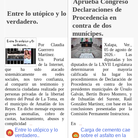
Aprueba Congreso
Declaraciones de
Entre lo utópico y lo
Procedencia en
verdadero.
contra de dos
munícipes.
Por Claudia
Xalapa, Ver.,
Guerrero
05 de agosto de
Martínez.
2026.- Las
​Un Portal
diputadas y los
de la Internet,
diputados de la LXVII Legislatura
que ha sido atacado
determinaron por mayoría
sistemáticamente en redes
calificada si ha lugar los
sociales, nos tuvo confianza,
procedimientos de Declaración de
al compartir un testimonio y
Procedencia en contra de los
denuncia ciudadana realizada por
presidentes municipales de Úrsulo
personas privadas de la libertad
Galván, Bertín Bravo Montero, y
dentro del Penal de La Toma, en
de Ixhuatlán del Sureste, Raúl
el municipio de Amatlán de los
González Martínez, con base en las
Reyes. En dicho mensaje exponen
conclusiones presentadas por la
graves anomalías, cobro de
Comisión Permanente Instructora.
cuotas, hacinamiento, abusos y
complicidad
En
...
...
Entre lo utópico y lo
Carga de cemento cae
verdadero..
sobre el asfalto en la