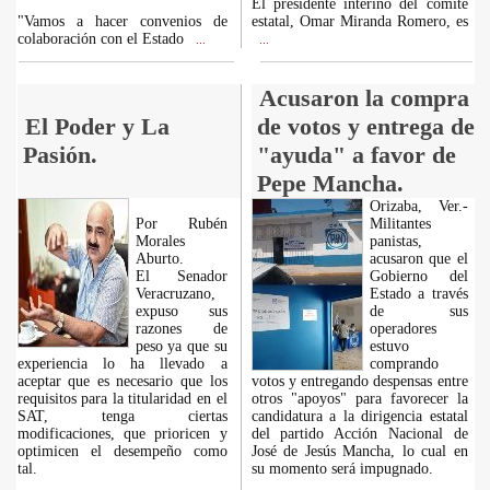
El presidente interino del comité
"Vamos a hacer convenios de
estatal, Omar Miranda Romero, es
colaboración con el Estado
...
...
Acusaron la compra
El Poder y La
de votos y entrega de
Pasión.
"ayuda" a favor de
Pepe Mancha.
Orizaba, Ver.-
Por Rubén
Militantes
Morales
panistas,
Aburto.
acusaron que el
El Senador
Gobierno del
Veracruzano,
Estado a través
expuso sus
de sus
razones de
operadores
peso ya que su
estuvo
experiencia lo ha llevado a
comprando
aceptar que es necesario que los
votos y entregando despensas entre
requisitos para la titularidad en el
otros "apoyos" para favorecer la
SAT, tenga ciertas
candidatura a la dirigencia estatal
modificaciones, que prioricen y
del partido Acción Nacional de
optimicen el desempeño como
José de Jesús Mancha, lo cual en
tal.
su momento será impugnado.