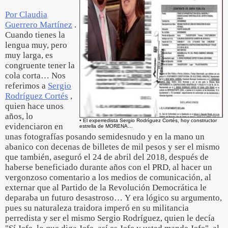
Por Claudia
Guerrero Martínez
.
Cuando tienes la
lengua muy, pero
muy larga, es
congruente tener la
cola corta… Nos
referimos a
Sergio
Rodríguez Cortés
,
quien hace unos
años, lo
• El experredista Sergio Rodríguez Cortés, hoy constructor
evidenciaron en
estrella de MORENA…
unas fotografías posando semidesnudo y en la mano un
abanico con decenas de billetes de mil pesos y ser el mismo
que también, aseguró el 24 de abril del 2018, después de
haberse beneficiado durante años con el PRD, al hacer un
vergonzoso comentario a los medios de comunicación, al
externar que al Partido de la Revolución Democrática le
deparaba un futuro desastroso… Y era lógico su argumento,
pues su naturaleza traidora imperó en su militancia
perredista y ser el mismo Sergio Rodríguez, quien le decía