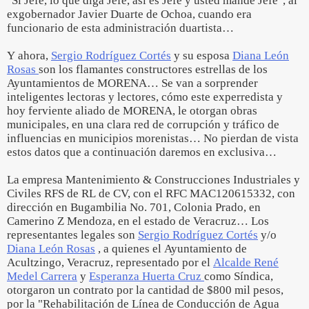
"Sí Jefe, lo que diga Jefe, así es Jefe y usted mande Jefe", al
exgobernador Javier Duarte de Ochoa, cuando era
funcionario de esta administración duartista…
Y ahora,
Sergio Rodríguez Cortés
y su esposa
Diana León
Rosas
son los flamantes constructores estrellas de los
Ayuntamientos de MORENA… Se van a sorprender
inteligentes lectoras y lectores, cómo este experredista y
hoy ferviente aliado de MORENA, le otorgan obras
municipales, en una clara red de corrupción y tráfico de
influencias en municipios morenistas… No pierdan de vista
estos datos que a continuación daremos en exclusiva…
La empresa Mantenimiento & Construcciones Industriales y
Civiles RFS de RL de CV, con el RFC MAC120615332, con
dirección en Bugambilia No. 701, Colonia Prado, en
Camerino Z Mendoza, en el estado de Veracruz… Los
representantes legales son
Sergio Rodríguez Cortés
y/o
Diana León Rosas
, a quienes el Ayuntamiento de
Acultzingo, Veracruz, representado por el
Alcalde René
Medel Carrera
y
Esperanza Huerta Cruz
como Síndica,
otorgaron un contrato por la cantidad de $800 mil pesos,
por la "Rehabilitación de Línea de Conducción de Agua