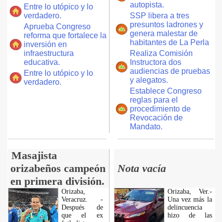
autopista.
Entre lo utópico y lo
verdadero.
SSP libera a tres
presuntos ladrones y
Aprueba Congreso
genera malestar de
reforma que fortalece la
habitantes de La Perla
inversión en
infraestructura
Realiza Comisión
educativa.
Instructora dos
audiencias de pruebas
Entre lo utópico y lo
y alegatos.
verdadero.
Establece Congreso
reglas para el
procedimiento de
Revocación de
Mandato.
Masajista
orizabeños campeón
Nota vacía
en primera división.
Orizaba,
Orizaba, Ver.-
Veracruz. -
Una vez más la
Después de
delincuencia
que el ex
hizo de las