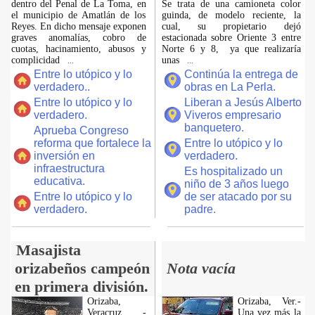
dentro del Penal de La Toma, en
Se trata de una camioneta color
el municipio de Amatlán de los
guinda, de modelo reciente, la
Reyes. En dicho mensaje exponen
cual, su propietario dejó
graves anomalías, cobro de
estacionada sobre Oriente 3 entre
cuotas, hacinamiento, abusos y
Norte 6 y 8, ya que realizaría
complicidad
unas
...
...
Entre lo utópico y lo
Continúa la entrega de
verdadero..
obras en La Perla.
Entre lo utópico y lo
Liberan a Jesús Alberto
verdadero.
Viveros empresario
banquetero.
Aprueba Congreso
reforma que fortalece la
Entre lo utópico y lo
inversión en
verdadero.
infraestructura
Es hospitalizado un
educativa.
niño de 3 años luego
Entre lo utópico y lo
de ser atacado por su
verdadero.
padre.
Masajista
orizabeños campeón
Nota vacía
en primera división.
Orizaba,
Orizaba, Ver.-
Veracruz. -
Una vez más la