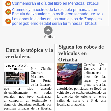
Conmemoran el día del libro en Mendoza.
13/11/18
Alumnos y maestros de la escuela primaria Juan
Escutia de Ixhuatlancillo recibieron techado.
13/11/18
Las obras iniciadas en los municipios de Zongolica
por el gobierno estatal serán terminadas.
13/11/18
Arriba
Siguen los robos de
Entre lo utópico y lo
vehículos en
verdadero.
Orizaba.
Orizaba, Ver.-
Por Claudia
Una vez más la
Guerrero
delincuencia
Martínez.
hizo de las
​Un Portal
suyas y en
de la Internet,
pleno reto a las
que ha sido atacado
autoridades policiacas, se llevó un
sistemáticamente en redes
vehículo que estaba estacionado en
sociales, nos tuvo confianza,
la avenida de oriente 3, entre
al compartir un testimonio y
calles de norte 6 y 8 de esta
denuncia ciudadana realizada por
localidad orizabeña.
personas privadas de la libertad