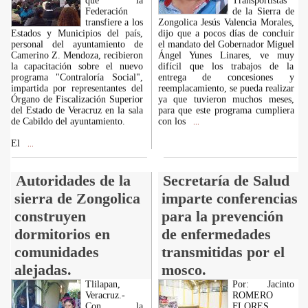
que la
Transportistas
Federación
de la Sierra de
transfiere a los
Zongolica Jesús Valencia Morales,
Estados y Municipios del país,
dijo que a pocos días de concluir
personal del ayuntamiento de
el mandato del Gobernador Miguel
Camerino Z. Mendoza, recibieron
Ángel Yunes Linares, ve muy
la capacitación sobre el nuevo
difícil que los trabajos de la
programa "Contraloría Social",
entrega de concesiones y
impartida por representantes del
reemplacamiento, se pueda realizar
Órgano de Fiscalización Superior
ya que tuvieron muchos meses,
del Estado de Veracruz en la sala
para que este programa cumpliera
de Cabildo del ayuntamiento.
con los
...
El
...
Autoridades de la
Secretaría de Salud
sierra de Zongolica
imparte conferencias
construyen
para la prevención
dormitorios en
de enfermedades
comunidades
transmitidas por el
alejadas.
mosco.
Tlilapan,
Por: Jacinto
Veracruz.-
ROMERO
Con la
FLORES.