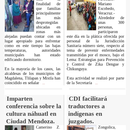
finalidad de
Mariano
que familias
Escobedo,
principalmente
Veracruz.-
las más
Alrededor de
desprotegidas
unas 300
ubicadas en
personas,
zonas más
participaron
alejadas puedan contar con un
este día en la plática ofrecida por
lugar apropiado para enfrentar
personal de la Jurisdicción
como en este tiempo las bajas
Sanitaria número siete, respecto al
temperaturas, autoridades
tema de prevenir enfermedades
municipales han estado
transmitidas por el mosco, bajo el
edificando dormitorio.
Lema: Estrategias para Prevención
y Control de Zika Dengue y
En la mayoría de los casos, las
Chikunguya.
alcaldesas de los municipios de
Magdalena, Tlilapan y Mixtla han
Esta actividad se realizó por parte
coincidido en señalar
de la Secretaría
...
...
Imparten
CDI facilitará
conferencia sobre la
traductores a
cultura náhuatl en
indígenas en
Ciudad Mendoza.
juzgados.
Camerino Z.
Zongolica,