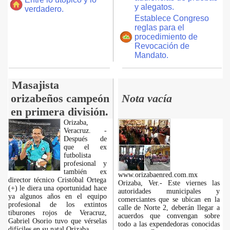
y alegatos.
verdadero.
Establece Congreso
reglas para el
procedimiento de
Revocación de
Mandato.
Masajista
orizabeños campeón
Nota vacía
en primera división.
Orizaba,
Veracruz. -
Después de
que el ex
futbolista
profesional y
también ex
www.orizabaenred.com.mx
director técnico Cristóbal Ortega
Orizaba, Ver.- Este viernes las
(+) le diera una oportunidad hace
autoridades municipales y
ya algunos años en el equipo
comerciantes que se ubican en la
profesional de los extintos
calle de Norte 2, deberán llegar a
tiburones rojos de Veracruz,
acuerdos que convengan sobre
Gabriel Osorio tuvo que vérselas
todo a las expendedoras conocidas
difíciles en su natal Orizaba.