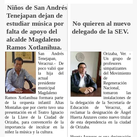
Niños de San Andrés
Tenejapan dejan de
estudiar música por
No quieren al nuevo
falta de apoyo del
delegado de la SEV.
alcalde Magdaleno
Ramos Xotlanihua.
San Andrés
Orizaba, Ver. -
Tenejapan,
Un grupo de
Veracruz.- De
profesores
poco valió que
simpatizantes
la hija del
del Movimiento
actual
de
presidente
Regeneración
municipal
Nacional,
Magdaleno
tomaron las
Ramos Xotlanihua formara parte
instalaciones de
de la orquesta infantil Altas
la delegación de la Secretaría de
Montañas que por cierto tuvo una
Educación de Veracruz, al
presentación en el Teatro Ignacio
reclamar la designación de Ángel
de la Llave de la Ciudad de
Huerta Anzures como nuevo titular
Orizaba, para convencerlo de la
de esta dependencia en la ciudad
importancia de inculcar en la
de Orizaba.
niñez la música y la cultura.
Huerta Anzures es una designación