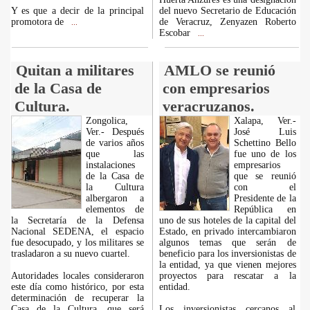
Y es que a decir de la principal
del nuevo Secretario de Educación
promotora de
de Veracruz, Zenyazen Roberto
...
Escobar
...
Quitan a militares
AMLO se reunió
de la Casa de
con empresarios
Cultura.
veracruzanos.
Zongolica,
Xalapa, Ver.-
Ver.- Después
José Luis
de varios años
Schettino Bello
que las
fue uno de los
instalaciones
empresarios
de la Casa de
que se reunió
la Cultura
con el
albergaron a
Presidente de la
elementos de
República en
la Secretaría de la Defensa
uno de sus hoteles de la capital del
Nacional SEDENA, el espacio
Estado, en privado intercambiaron
fue desocupado, y los militares se
algunos temas que serán de
trasladaron a su nuevo cuartel.
beneficio para los inversionistas de
la entidad, ya que vienen mejores
Autoridades locales consideraron
proyectos para rescatar a la
este día como histórico, por esta
entidad.
determinación de recuperar la
Casa de la Cultura, que será
Los inversionistas cercanos al