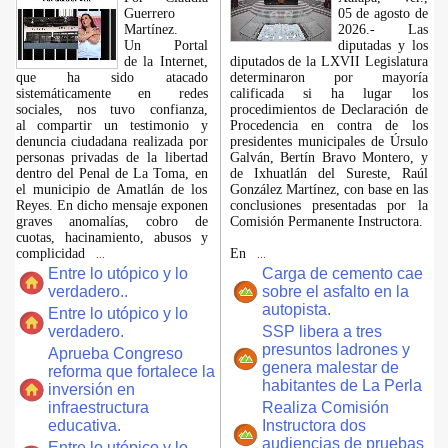
Guerrero
05 de agosto de
Martínez.
2026.- Las
​Un Portal
diputadas y los
de la Internet,
diputados de la LXVII Legislatura
que ha sido atacado
determinaron por mayoría
sistemáticamente en redes
calificada si ha lugar los
sociales, nos tuvo confianza,
procedimientos de Declaración de
al compartir un testimonio y
Procedencia en contra de los
denuncia ciudadana realizada por
presidentes municipales de Úrsulo
personas privadas de la libertad
Galván, Bertín Bravo Montero, y
dentro del Penal de La Toma, en
de Ixhuatlán del Sureste, Raúl
el municipio de Amatlán de los
González Martínez, con base en las
Reyes. En dicho mensaje exponen
conclusiones presentadas por la
graves anomalías, cobro de
Comisión Permanente Instructora.
cuotas, hacinamiento, abusos y
complicidad
En
...
...
Entre lo utópico y lo
Carga de cemento cae
verdadero..
sobre el asfalto en la
autopista.
Entre lo utópico y lo
verdadero.
SSP libera a tres
presuntos ladrones y
Aprueba Congreso
genera malestar de
reforma que fortalece la
habitantes de La Perla
inversión en
infraestructura
Realiza Comisión
educativa.
Instructora dos
audiencias de pruebas
Entre lo utópico y lo