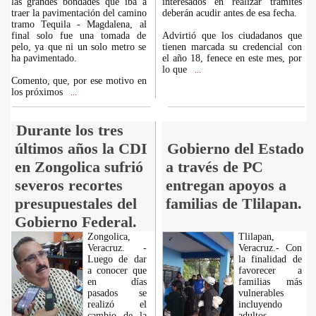
las grandes bondades que iba a
interesados en realizar trámites
traer la pavimentación del camino
deberán acudir antes de esa fecha.
tramo Tequila - Magdalena, al
final solo fue una tomada de
Advirtió que los ciudadanos que
pelo, ya que ni un solo metro se
tienen marcada su credencial con
ha pavimentado.
el año 18, fenece en este mes, por
lo que
...
Comento, que, por ese motivo en
los próximos
...
Durante los tres
últimos años la CDI
Gobierno del Estado
en Zongolica sufrió
a través de PC
severos recortes
entregan apoyos a
presupuestales del
familias de Tlilapan.
Gobierno Federal.
Zongolica,
Tlilapan,
Veracruz. -
Veracruz.- Con
Luego de dar
la finalidad de
a conocer que
favorecer a
en días
familias más
pasados se
vulnerables
realizó el
incluyendo
cambio de la
adultos