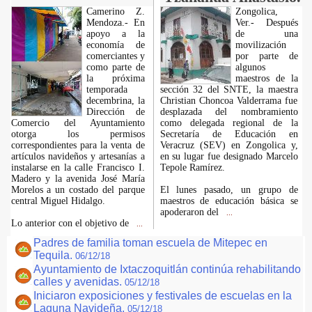
Camerino Z.
Zongolica,
Mendoza.- En
Ver.- Después
apoyo a la
de una
economía de
movilización
comerciantes y
por parte de
como parte de
algunos
la próxima
maestros de la
temporada
sección 32 del SNTE, la maestra
decembrina, la
Christian Choncoa Valderrama fue
Dirección de
desplazada del nombramiento
Comercio del Ayuntamiento
como delegada regional de la
otorga los permisos
Secretaría de Educación en
correspondientes para la venta de
Veracruz (SEV) en Zongolica y,
artículos navideños y artesanías a
en su lugar fue designado Marcelo
instalarse en la calle Francisco I.
Tepole Ramírez.
Madero y la avenida José María
Morelos a un costado del parque
El lunes pasado, un grupo de
central Miguel Hidalgo.
maestros de educación básica se
apoderaron del
...
Lo anterior con el objetivo de
...
Padres de familia toman escuela de Mitepec en
Tequila.
06/12/18
Ayuntamiento de Ixtaczoquitlán continúa rehabilitando
calles y avenidas.
05/12/18
Iniciaron exposiciones y festivales de escuelas en la
Laguna Navideña.
05/12/18