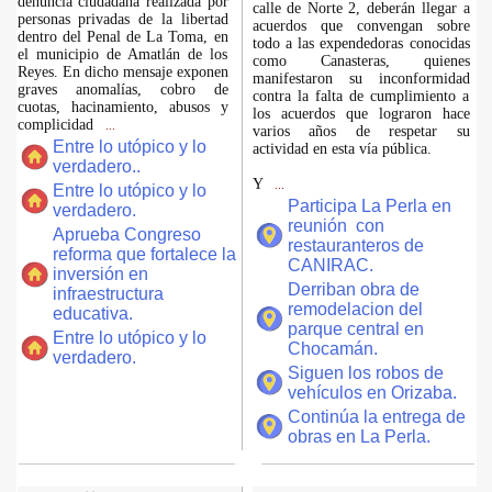
denuncia ciudadana realizada por
calle de Norte 2, deberán llegar a
personas privadas de la libertad
acuerdos que convengan sobre
dentro del Penal de La Toma, en
todo a las expendedoras conocidas
el municipio de Amatlán de los
como Canasteras, quienes
Reyes. En dicho mensaje exponen
manifestaron su inconformidad
graves anomalías, cobro de
contra la falta de cumplimiento a
cuotas, hacinamiento, abusos y
los acuerdos que lograron hace
complicidad
...
varios años de respetar su
Entre lo utópico y lo
actividad en esta vía pública.
verdadero..
Y
...
Entre lo utópico y lo
Participa La Perla en
verdadero.
reunión con
Aprueba Congreso
restauranteros de
reforma que fortalece la
CANIRAC.
inversión en
Derriban obra de
infraestructura
remodelacion del
educativa.
parque central en
Entre lo utópico y lo
Chocamán.
verdadero.
Siguen los robos de
vehículos en Orizaba.
Continúa la entrega de
obras en La Perla.