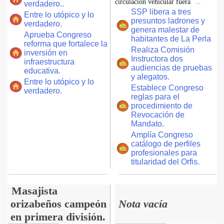
circulación vehicular fuera
verdadero..
...
SSP libera a tres
Entre lo utópico y lo
presuntos ladrones y
verdadero.
genera malestar de
Aprueba Congreso
habitantes de La Perla
reforma que fortalece la
Realiza Comisión
inversión en
Instructora dos
infraestructura
audiencias de pruebas
educativa.
y alegatos.
Entre lo utópico y lo
Establece Congreso
verdadero.
reglas para el
procedimiento de
Revocación de
Mandato.
Amplía Congreso
catálogo de perfiles
profesionales para
titularidad del Orfis.
Masajista
orizabeños campeón
Nota vacía
en primera división.