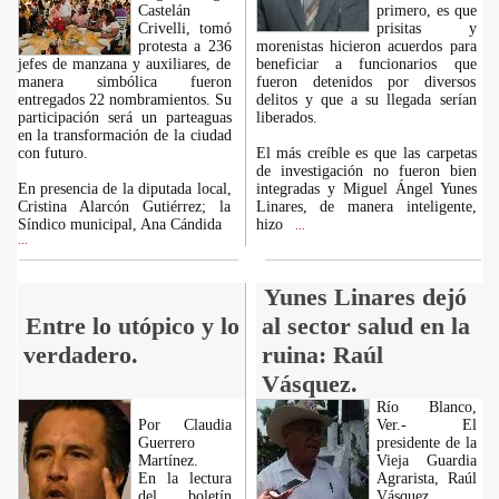
Castelán
primero, es que
Crivelli, tomó
prisitas y
protesta a 236
morenistas hicieron acuerdos para
jefes de manzana y auxiliares, de
beneficiar a funcionarios que
manera simbólica fueron
fueron detenidos por diversos
entregados 22 nombramientos. Su
delitos y que a su llegada serían
participación será un parteaguas
liberados.
en la transformación de la ciudad
con futuro.
El más creíble es que las carpetas
de investigación no fueron bien
En presencia de la diputada local,
integradas y Miguel Ángel Yunes
Cristina Alarcón Gutiérrez; la
Linares, de manera inteligente,
Síndico municipal, Ana Cándida
hizo
...
...
Yunes Linares dejó
Entre lo utópico y lo
al sector salud en la
verdadero.
ruina: Raúl
Vásquez.
Río Blanco,
Por Claudia
Ver.- El
Guerrero
presidente de la
Martínez.
Vieja Guardia
En la lectura
Agrarista, Raúl
del boletín
Vásquez