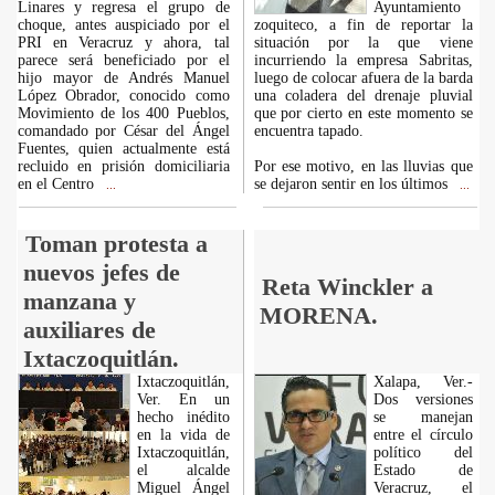
Linares y regresa el grupo de
Ayuntamiento
choque, antes auspiciado por el
zoquiteco, a fin de reportar la
PRI en Veracruz y ahora, tal
situación por la que viene
parece será beneficiado por el
incurriendo la empresa Sabritas,
hijo mayor de Andrés Manuel
luego de colocar afuera de la barda
López Obrador, conocido como
una coladera del drenaje pluvial
Movimiento de los 400 Pueblos,
que por cierto en este momento se
comandado por César del Ángel
encuentra tapado.
Fuentes, quien actualmente está
recluido en prisión domiciliaria
Por ese motivo, en las lluvias que
en el Centro
se dejaron sentir en los últimos
...
...
Toman protesta a
nuevos jefes de
Reta Winckler a
manzana y
MORENA.
auxiliares de
Ixtaczoquitlán.
Ixtaczoquitlán,
Xalapa, Ver.-
Ver. En un
Dos versiones
hecho inédito
se manejan
en la vida de
entre el círculo
Ixtaczoquitlán,
político del
el alcalde
Estado de
Miguel Ángel
Veracruz, el