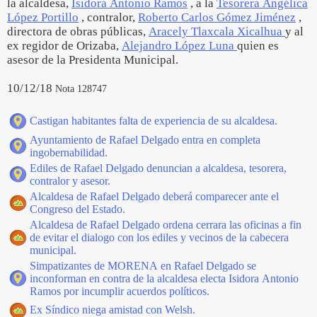
la alcaldesa,
Isidora Antonio Ramos
, a la
Tesorera Angélica
López Portillo
, contralor,
Roberto Carlos Gómez Jiménez
,
directora de obras públicas,
Aracely Tlaxcala Xicalhua
y al
ex regidor de Orizaba,
Alejandro López Luna
quien es
asesor de la Presidenta Municipal.
10/12/18
Nota 128747
Castigan habitantes falta de experiencia de su alcaldesa.
Ayuntamiento de Rafael Delgado entra en completa
ingobernabilidad.
Ediles de Rafael Delgado denuncian a alcaldesa, tesorera,
contralor y asesor.
Alcaldesa de Rafael Delgado deberá comparecer ante el
Congreso del Estado.
Alcaldesa de Rafael Delgado ordena cerrara las oficinas a fin
de evitar el dialogo con los ediles y vecinos de la cabecera
municipal.
Simpatizantes de MORENA en Rafael Delgado se
inconforman en contra de la alcaldesa electa Isidora Antonio
Ramos por incumplir acuerdos políticos.
Ex Síndico niega amistad con Welsh.