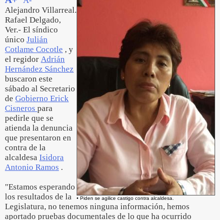
A-
Alejandro Villarreal.
Rafael Delgado,
Ver.- El síndico
único
Julián
Cotlame Cocotle
, y
el regidor
Adrián
Hernández Sánchez
buscaron este
sábado al Secretario
de
Gobierno Erick
Cisneros
para
pedirle que se
atienda la denuncia
que presentaron en
contra de la
alcaldesa
Isidora
Antonio Ramos
.
"Estamos esperando
los resultados de la
• Piden se agilice castigo contra alcaldesa.
Legislatura, no tenemos ninguna información, hemos
aportado pruebas documentales de lo que ha ocurrido