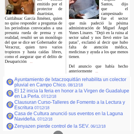
emitido por el
Santos, dijo
protector de
que el
duartistas,
campesinado
Cuitláhuac García Jiménez, quien
fue el sector
no quiso responder a preguntas de
que más padeció la pésima
los periodistas convocados a una
administración de Miguel Ángel
presunta rueda de prensa y en
Yunes Linares. "Dejó en la ruina al
realidad, resultó ser un monólogo
sector salud y nos llevó entre las
del que se dice ser Gobernador de
patas", exclamó al decir que hubo
Veracruz, quien tuvo varios
falta de atención médica,
tropiezos y hasta caídas libres,
medicinas y ayuda a los que menos
como el asegurar que el delito de
tienen.
Desaparición
...
Del anuncio que había hecho
anteriormente
...
Ayuntamiento de Ixtaczoquitlán rehabilita un colector
pluvial en Campo Chico.
08/12/18
El 12 inicia la feria en honor a la Virgen de Guadalupe
en La Perla.
07/12/18
Clausuran Curso-Talleres de Fomento a la Lectura y
Escritura
07/12/18
Casa de Cultura anunció sus eventos en la Laguna
Navideña.
07/12/18
Zenyazen pierde control de la SEV.
06/12/18