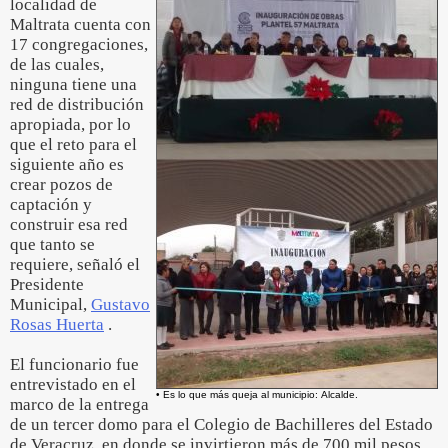
localidad de
Maltrata cuenta con
17 congregaciones,
de las cuales,
ninguna tiene una
red de distribución
apropiada, por lo
que el reto para el
siguiente año es
crear pozos de
captación y
construir esa red
que tanto se
requiere, señaló el
Presidente
Municipal,
Gustavo
Rosas Huerta
.
El funcionario fue
entrevistado en el
• Es lo que más queja al municipio: Alcalde.
marco de la entrega
de un tercer domo para el Colegio de Bachilleres del Estado
de Veracruz, en donde se invirtieron más de 700 mil pesos.