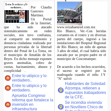
Por Claudia
Guerrero
Martínez.
​Un Portal
de la Internet,
que ha sido atacado
www.orizabaenred.com.mx
sistemáticamente en redes
Río Blanco, Ver.-Con heridas
sociales, nos tuvo confianza,
cortantes en el rostro y en diversas
al compartir un testimonio y
partes del cuerpo, ingresó a las
denuncia ciudadana realizada por
instalaciones del Hospital Regional
personas privadas de la libertad
de Río Blanco, un niño de apenas
dentro del Penal de La Toma, en
3 años de edad, el cual habría sido
el municipio de Amatlán de los
atacado por su propio padre en el
Reyes. En dicho mensaje exponen
municipio de Coscomatepec.
graves anomalías, cobro de
cuotas, hacinamiento, abusos y
De acuerdo a los hechos ocurridos,
complicidad
el suceso se registró por la
...
madrugada cuando el niño J.Y.
Entre lo utópico y lo
"N" sufrió
...
verdadero..
Habitantes de Soledad
Entre lo utópico y lo
Atzompa, retienen a
verdadero.
supuestos trabajadores
Aprueba Congreso
de la CFE.
reforma que fortalece la
Se incendia vivienda
inversión en
en Novillero Chico de
infraestructura