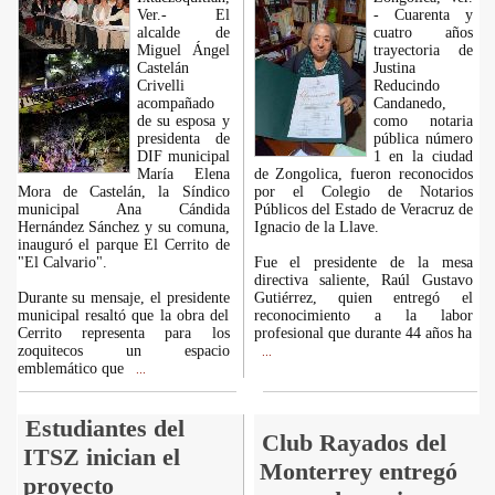
Ver.- El
- Cuarenta y
alcalde de
cuatro años
Miguel Ángel
trayectoria de
Castelán
Justina
Crivelli
Reducindo
acompañado
Candanedo,
de su esposa y
como notaria
presidenta de
pública número
DIF municipal
1 en la ciudad
María Elena
de Zongolica, fueron reconocidos
Mora de Castelán, la Síndico
por el Colegio de Notarios
municipal Ana Cándida
Públicos del Estado de Veracruz de
Hernández Sánchez y su comuna,
Ignacio de la Llave.
inauguró el parque El Cerrito de
"El Calvario".
Fue el presidente de la mesa
directiva saliente, Raúl Gustavo
Durante su mensaje, el presidente
Gutiérrez, quien entregó el
municipal resaltó que la obra del
reconocimiento a la labor
Cerrito representa para los
profesional que durante 44 años ha
zoquitecos un espacio
...
emblemático que
...
Estudiantes del
Club Rayados del
ITSZ inician el
Monterrey entregó
proyecto