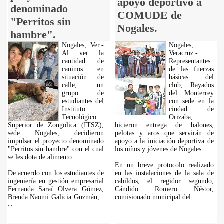
apoyo deportivo a
denominado
COMUDE de
"Perritos sin
Nogales.
hambre".
Nogales, Ver.-
Nogales,
Al ver la
Veracruz.-
cantidad de
Representantes
caninos en
de las fuerzas
situación de
básicas del
calle, un
club, Rayados
grupo de
del Monterrey
estudiantes del
con sede en la
Instituto
ciudad de
Tecnológico
Orizaba,
Superior de Zongolica (ITSZ),
hicieron entrega de balones,
sede Nogales, decidieron
pelotas y aros que servirán de
impulsar el proyecto denominado
apoyo a la iniciación deportiva de
"Perritos sin hambre" con el cual
los niños y jóvenes de Nogales.
se les dota de alimento.
En un breve protocolo realizado
De acuerdo con los estudiantes de
en las instalaciones de la sala de
ingeniería en gestión empresarial
cabildos, el regidor segundo,
Fernanda Saraí Olvera Gómez,
Cándido Romero Néstor,
Brenda Naomi Galicia Guzmán,
comisionado municipal del
...
...