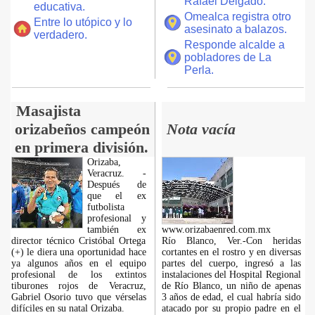
Rafael Delgado.
educativa.
Omealca registra otro
Entre lo utópico y lo
asesinato a balazos.
verdadero.
Responde alcalde a
pobladores de La
Perla.
Masajista
orizabeños campeón
Nota vacía
en primera división.
Orizaba,
Veracruz. -
Después de
que el ex
futbolista
profesional y
también ex
www.orizabaenred.com.mx
director técnico Cristóbal Ortega
Río Blanco, Ver.-Con heridas
(+) le diera una oportunidad hace
cortantes en el rostro y en diversas
ya algunos años en el equipo
partes del cuerpo, ingresó a las
profesional de los extintos
instalaciones del Hospital Regional
tiburones rojos de Veracruz,
de Río Blanco, un niño de apenas
Gabriel Osorio tuvo que vérselas
3 años de edad, el cual habría sido
difíciles en su natal Orizaba.
atacado por su propio padre en el