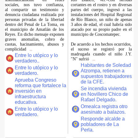
sociales, nos tuvo confianza,
cortantes en el rostro y en diversas
al compartir un testimonio y
partes del cuerpo, ingresó a las
denuncia ciudadana realizada por
instalaciones del Hospital Regional
personas privadas de la libertad
de Río Blanco, un niño de apenas
dentro del Penal de La Toma, en
3 años de edad, el cual habría sido
el municipio de Amatlán de los
atacado por su propio padre en el
Reyes. En dicho mensaje exponen
municipio de Coscomatepec.
graves anomalías, cobro de
cuotas, hacinamiento, abusos y
De acuerdo a los hechos ocurridos,
complicidad
el suceso se registró por la
...
madrugada cuando el niño J.Y.
Entre lo utópico y lo
"N" sufrió
...
verdadero..
Habitantes de Soledad
Entre lo utópico y lo
Atzompa, retienen a
verdadero.
supuestos trabajadores
Aprueba Congreso
de la CFE.
reforma que fortalece la
Se incendia vivienda
inversión en
en Novillero Chico de
infraestructura
Rafael Delgado.
educativa.
Omealca registra otro
Entre lo utópico y lo
asesinato a balazos.
verdadero.
Responde alcalde a
pobladores de La
Perla.