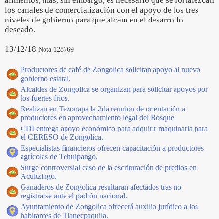
alimentos, más, sin embargo, es necesario que se fortalezcan
los canales de comercialización con el apoyo de los tres
niveles de gobierno para que alcancen el desarrollo
deseado.
13/12/18
Nota 128769
Productores de café de Zongolica solicitan apoyo al nuevo
gobierno estatal.
Alcaldes de Zongolica se organizan para solicitar apoyos por
los fuertes fríos.
Realizan en Tezonapa la 2da reunión de orientación a
productores en aprovechamiento legal del Bosque.
CDI entrega apoyo económico para adquirir maquinaria para
el CERESO de Zongolica.
Especialistas financieros ofrecen capacitación a productores
agrícolas de Tehuipango.
Surge controversial caso de la escrituración de predios en
Acultzingo.
Ganaderos de Zongolica resultaran afectados tras no
registrarse ante el padrón nacional.
Ayuntamiento de Zongolica ofrecerá auxilio jurídico a los
habitantes de Tlanecpaquila.