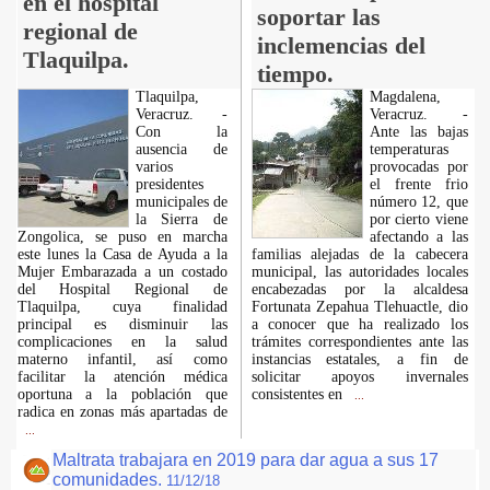
en el hospital
soportar las
regional de
inclemencias del
Tlaquilpa.
tiempo.
Tlaquilpa,
Magdalena,
Veracruz. -
Veracruz. -
Con la
Ante las bajas
ausencia de
temperaturas
varios
provocadas por
presidentes
el frente frio
municipales de
número 12, que
la Sierra de
por cierto viene
Zongolica, se puso en marcha
afectando a las
este lunes la Casa de Ayuda a la
familias alejadas de la cabecera
Mujer Embarazada a un costado
municipal, las autoridades locales
del Hospital Regional de
encabezadas por la alcaldesa
Tlaquilpa, cuya finalidad
Fortunata Zepahua Tlehuactle, dio
principal es disminuir las
a conocer que ha realizado los
complicaciones en la salud
trámites correspondientes ante las
materno infantil, así como
instancias estatales, a fin de
facilitar la atención médica
solicitar apoyos invernales
oportuna a la población que
consistentes en
...
radica en zonas más apartadas de
...
Maltrata trabajara en 2019 para dar agua a sus 17
comunidades.
11/12/18