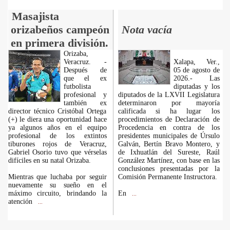
Masajista
orizabeños campeón
Nota vacía
en primera división.
Orizaba,
Veracruz. -
Xalapa, Ver.,
Después de
05 de agosto de
que el ex
2026.- Las
futbolista
diputadas y los
profesional y
diputados de la LXVII Legislatura
también ex
determinaron por mayoría
director técnico Cristóbal Ortega
calificada si ha lugar los
(+) le diera una oportunidad hace
procedimientos de Declaración de
ya algunos años en el equipo
Procedencia en contra de los
profesional de los extintos
presidentes municipales de Úrsulo
tiburones rojos de Veracruz,
Galván, Bertín Bravo Montero, y
Gabriel Osorio tuvo que vérselas
de Ixhuatlán del Sureste, Raúl
difíciles en su natal Orizaba.
González Martínez, con base en las
conclusiones presentadas por la
Mientras que luchaba por seguir
Comisión Permanente Instructora.
nuevamente su sueño en el
máximo circuito, brindando la
En
...
atención
...