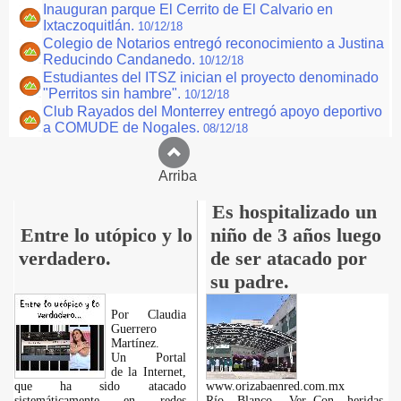
Inauguran parque El Cerrito de El Calvario en
Ixtaczoquitlán.
10/12/18
Colegio de Notarios entregó reconocimiento a Justina
Reducindo Candanedo.
10/12/18
Estudiantes del ITSZ inician el proyecto denominado
"Perritos sin hambre".
10/12/18
Club Rayados del Monterrey entregó apoyo deportivo
a COMUDE de Nogales.
08/12/18
Arriba
Es hospitalizado un
Entre lo utópico y lo
niño de 3 años luego
verdadero.
de ser atacado por
su padre.
Por Claudia
Guerrero
Martínez.
​Un Portal
de la Internet,
que ha sido atacado
www.orizabaenred.com.mx
sistemáticamente en redes
Río Blanco, Ver.-Con heridas