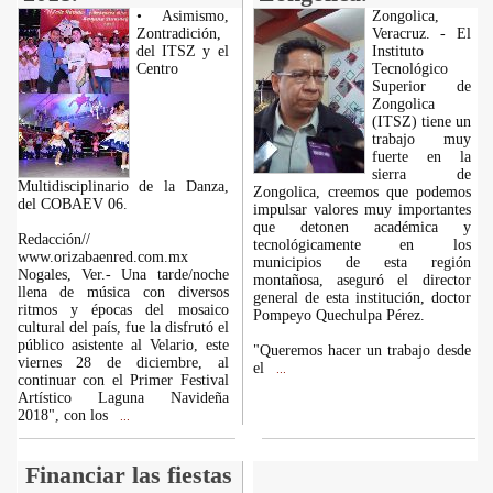
• Asimismo,
Zongolica,
Zontradición,
Veracruz. - El
del ITSZ y el
Instituto
Centro
Tecnológico
Superior de
Zongolica
(ITSZ) tiene un
trabajo muy
fuerte en la
sierra de
Multidisciplinario de la Danza,
Zongolica, creemos que podemos
del COBAEV 06.
impulsar valores muy importantes
que detonen académica y
Redacción//
tecnológicamente en los
www.orizabaenred.com.mx
municipios de esta región
Nogales, Ver.- Una tarde/noche
montañosa, aseguró el director
llena de música con diversos
general de esta institución, doctor
ritmos y épocas del mosaico
Pompeyo Quechulpa Pérez.
cultural del país, fue la disfrutó el
público asistente al Velario, este
"Queremos hacer un trabajo desde
viernes 28 de diciembre, al
el
...
continuar con el Primer Festival
Artístico Laguna Navideña
2018", con los
...
Financiar las fiestas