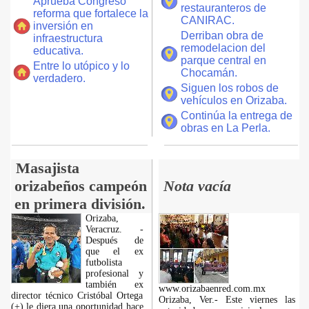
Aprueba Congreso
restauranteros de
reforma que fortalece la
CANIRAC.
inversión en
Derriban obra de
infraestructura
remodelacion del
educativa.
parque central en
Entre lo utópico y lo
Chocamán.
verdadero.
Siguen los robos de
vehículos en Orizaba.
Continúa la entrega de
obras en La Perla.
Masajista
orizabeños campeón
Nota vacía
en primera división.
Orizaba,
Veracruz. -
Después de
que el ex
futbolista
profesional y
también ex
www.orizabaenred.com.mx
director técnico Cristóbal Ortega
Orizaba, Ver.- Este viernes las
(+) le diera una oportunidad hace