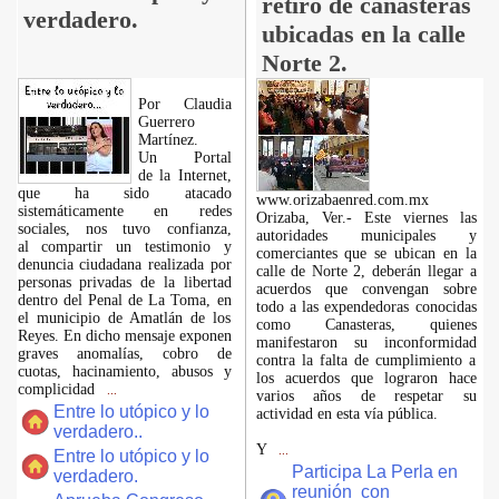
retiro de canasteras
verdadero.
ubicadas en la calle
Norte 2.
Por Claudia
Guerrero
Martínez.
​Un Portal
de la Internet,
que ha sido atacado
www.orizabaenred.com.mx
sistemáticamente en redes
Orizaba, Ver.- Este viernes las
sociales, nos tuvo confianza,
autoridades municipales y
al compartir un testimonio y
comerciantes que se ubican en la
denuncia ciudadana realizada por
calle de Norte 2, deberán llegar a
personas privadas de la libertad
acuerdos que convengan sobre
dentro del Penal de La Toma, en
todo a las expendedoras conocidas
el municipio de Amatlán de los
como Canasteras, quienes
Reyes. En dicho mensaje exponen
manifestaron su inconformidad
graves anomalías, cobro de
contra la falta de cumplimiento a
cuotas, hacinamiento, abusos y
los acuerdos que lograron hace
complicidad
...
varios años de respetar su
Entre lo utópico y lo
actividad en esta vía pública.
verdadero..
Y
...
Entre lo utópico y lo
Participa La Perla en
verdadero.
reunión con