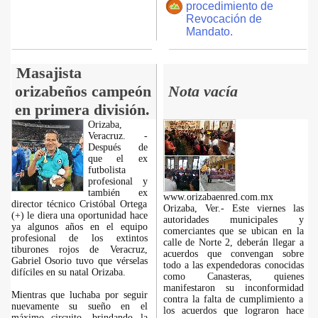
procedimiento de
Revocación de
Mandato.
Masajista
orizabeños campeón
Nota vacía
en primera división.
Orizaba,
Veracruz. -
Después de
que el ex
futbolista
profesional y
también ex
www.orizabaenred.com.mx
director técnico Cristóbal Ortega
Orizaba, Ver.- Este viernes las
(+) le diera una oportunidad hace
autoridades municipales y
ya algunos años en el equipo
comerciantes que se ubican en la
profesional de los extintos
calle de Norte 2, deberán llegar a
tiburones rojos de Veracruz,
acuerdos que convengan sobre
Gabriel Osorio tuvo que vérselas
todo a las expendedoras conocidas
difíciles en su natal Orizaba.
como Canasteras, quienes
manifestaron su inconformidad
Mientras que luchaba por seguir
contra la falta de cumplimiento a
nuevamente su sueño en el
los acuerdos que lograron hace
máximo circuito, brindando la