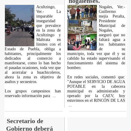
nogalenses.
Acultzingo,
Nogales, Ver.-
Ver.- La
Guillermo
imparable
mejía Peralta,
inseguridad
Presidente
que prevalece
Municipal de
en la zona de
Nogales,
Acultzingo y
aseguró que no
Maltrata en
faltará agua a
límites con el
los habitantes
Estado de Puebla, obliga a
de su
habitantes, principalmente los
municipio, toda vez que él y su
dedicados al comercio a
cabildo ha estado supervisando el
manifestarse, como lo han hecho
funcionamiento del sistema de
el pasadas ocasiones, toda vez que
bombeo.
al acorralar a huachicoleros,
ahora la zona es objetivo de
En redes sociales, comentó que:
asaltos y secuestros.
"Aunque el SERVICIO DE AGUA
POTABLE en la cabecera
Los grupos campesinos han
municipal es administrado y
reservado información para
operado por la CAEV, hoy
...
estuvimos en el RINCÓN DE LAS
...
Secretario de
Gobierno deberá