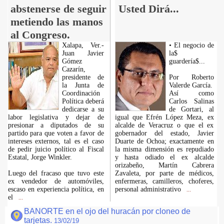
abstenerse de seguir
Usted Dirá...
metiendo las manos
al Congreso.
Xalapa, Ver.-
• El negocio de
Juan Javier
la$
Gómez
guardería$...
Cazarín,
presidente de
Por Roberto
la Junta de
Valerde García.
Coordinación
Así como
Política deberá
Carlos Salinas
dedicarse a su
de Gortari, al
labor legislativa y dejar de
igual que Efrén López Meza, ex
presionar a diputados de su
alcalde de Veracruz o que el ex
partido para que voten a favor de
gobernador del estado, Javier
intereses externos, tal es el caso
Duarte de Ochoa; exactamente en
de pedir juicio político al Fiscal
la misma dimensión es repudiado
Estatal, Jorge Winkler.
y hasta odiado el ex alcalde
orizabeño, Martín Cabrera
Luego del fracaso que tuvo este
Zavaleta, por parte de médicos,
ex vendedor de automóviles,
enfermeras, camilleros, choferes,
escaso en experiencia política, en
personal administrativo
...
el
...
BANORTE en el ojo del huracán por cloneo de
tarjetas.
13/02/19