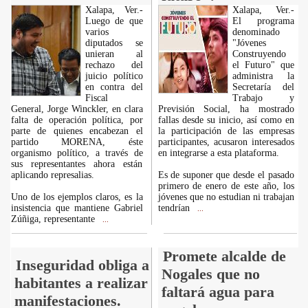
Xalapa, Ver.-
Xalapa, Ver.-
Luego de que
El programa
varios
denominado
diputados se
"Jóvenes
unieran al
Construyendo
rechazo del
el Futuro" que
juicio político
administra la
en contra del
Secretaría del
Fiscal
Trabajo y
General, Jorge Winckler, en clara
Previsión Social, ha mostrado
falta de operación política, por
fallas desde su inicio, así como en
parte de quienes encabezan el
la participación de las empresas
partido MORENA, éste
participantes, acusaron interesados
organismo político, a través de
en integrarse a esta plataforma.
sus representantes ahora están
aplicando represalias.
Es de suponer que desde el pasado
primero de enero de este año, los
Uno de los ejemplos claros, es la
jóvenes que no estudian ni trabajan
insistencia que mantiene Gabriel
tendrían
...
Zúñiga, representante
...
Promete alcalde de
Inseguridad obliga a
Nogales que no
habitantes a realizar
faltará agua para
manifestaciones.