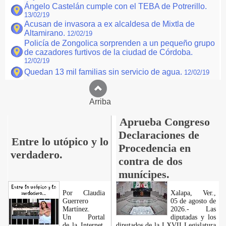
Ángelo Castelán cumple con el TEBA de Potrerillo.
13/02/19
Acusan de invasora a ex alcaldesa de Mixtla de
Altamirano.
12/02/19
Policía de Zongolica sorprenden a un pequeño grupo
de cazadores furtivos de la ciudad de Córdoba.
12/02/19
Quedan 13 mil familias sin servicio de agua.
12/02/19
Arriba
Aprueba Congreso
Declaraciones de
Entre lo utópico y lo
Procedencia en
verdadero.
contra de dos
munícipes.
Por Claudia
Xalapa, Ver.,
Guerrero
05 de agosto de
Martínez.
2026.- Las
​Un Portal
diputadas y los
de la Internet,
diputados de la LXVII Legislatura