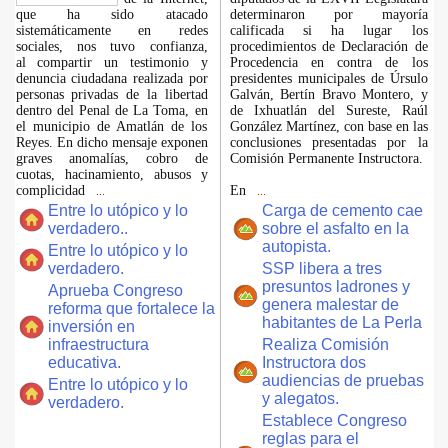
que ha sido atacado
determinaron por mayoría
sistemáticamente en redes
calificada si ha lugar los
sociales, nos tuvo confianza,
procedimientos de Declaración de
al compartir un testimonio y
Procedencia en contra de los
denuncia ciudadana realizada por
presidentes municipales de Úrsulo
personas privadas de la libertad
Galván, Bertín Bravo Montero, y
dentro del Penal de La Toma, en
de Ixhuatlán del Sureste, Raúl
el municipio de Amatlán de los
González Martínez, con base en las
Reyes. En dicho mensaje exponen
conclusiones presentadas por la
graves anomalías, cobro de
Comisión Permanente Instructora.
cuotas, hacinamiento, abusos y
complicidad
En
...
...
Entre lo utópico y lo
Carga de cemento cae
verdadero..
sobre el asfalto en la
autopista.
Entre lo utópico y lo
verdadero.
SSP libera a tres
presuntos ladrones y
Aprueba Congreso
genera malestar de
reforma que fortalece la
habitantes de La Perla
inversión en
infraestructura
Realiza Comisión
educativa.
Instructora dos
audiencias de pruebas
Entre lo utópico y lo
y alegatos.
verdadero.
Establece Congreso
reglas para el