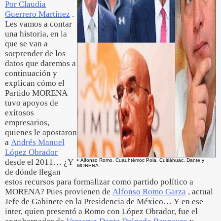
Por Claudia
Guerrero Martínez
.
Les vamos a contar
una historia, en la
que se van a
sorprender de los
datos que daremos a
continuación y
explican cómo el
Partido MORENA
tuvo apoyos de
exitosos
empresarios,
quienes le apostaron
a
Andrés Manuel
López Obrador
desde el 2011… ¿Y
• Alfonso Romo, Cuauhtémoc Pola, Cuitláhuac, Dante y
MORENA…
de dónde llegan
estos recursos para formalizar como partido político a
MORENA? Pues provienen de
Alfonso Romo Garza
, actual
Jefe de Gabinete en la Presidencia de México… Y en ese
inter, quien presentó a Romo con López Obrador, fue el