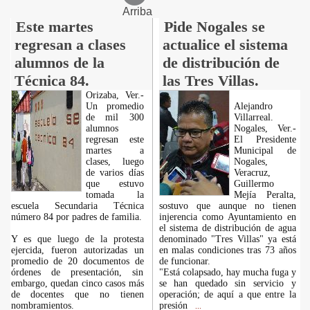
Arriba
Este martes
Pide Nogales se
regresan a clases
actualice el sistema
alumnos de la
de distribución de
Técnica 84.
las Tres Villas.
Orizaba, Ver.-
Un promedio
Alejandro
de mil 300
Villarreal.
alumnos
Nogales, Ver.-
regresan este
El Presidente
martes a
Municipal de
clases, luego
Nogales,
de varios días
Veracruz,
que estuvo
Guillermo
tomada la
Mejía Peralta,
escuela Secundaria Técnica
sostuvo que aunque no tienen
número 84 por padres de familia.
injerencia como Ayuntamiento en
el sistema de distribución de agua
Y es que luego de la protesta
denominado "Tres Villas" ya está
ejercida, fueron autorizadas un
en malas condiciones tras 73 años
promedio de 20 documentos de
de funcionar.
órdenes de presentación, sin
"Está colapsado, hay mucha fuga y
embargo, quedan cinco casos más
se han quedado sin servicio y
de docentes que no tienen
operación; de aquí a que entre la
nombramientos.
presión
...