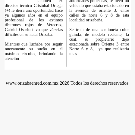
también ex
autoridades policiacas, se llevó un
director técnico Cristóbal Ortega
vehículo que estaba estacionado en
(+) le diera una oportunidad hace
la avenida de oriente 3, entre
ya algunos años en el equipo
calles de norte 6 y 8 de esta
profesional de los extintos
localidad orizabeña.
tiburones rojos de Veracruz,
Gabriel Osorio tuvo que vérselas
Se trata de una camioneta color
difíciles en su natal Orizaba.
guinda, de modelo reciente, la
cual, su propietario dejó
Mientras que luchaba por seguir
estacionada sobre Oriente 3 entre
nuevamente su sueño en el
Norte 6 y 8, ya que realizaría
máximo circuito, brindando la
unas
...
atención
...
www.orizabaenred.com.mx 2026 Todos los derechos reservados.