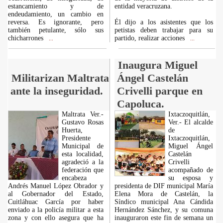
estancamiento y de
entidad veracruzana.
endeudamiento, un cambio en
reversa. Es ignorante, pero
Él dijo a los asistentes que los
también petulante, sólo sus
petistas deben trabajar para su
chicharrones
partido, realizar acciones
...
...
Inaugura Miguel
Militarizan Maltrata
Ángel Castelán
ante la inseguridad.
Crivelli parque en
Capoluca.
Maltrata Ver.-
Ixtaczoquitlán,
Gustavo Rosas
Ver.- El alcalde
Huerta,
de
Presidente
Ixtaczoquitlán,
Municipal de
Miguel Ángel
esta localidad,
Castelán
agradeció a la
Crivelli
federación que
acompañado de
encabeza
su esposa y
Andrés Manuel López Obrador y
presidenta de DIF municipal María
al Gobernador del Estado,
Elena Mora de Castelán, la
Cuitláhuac García por haber
Síndico municipal Ana Cándida
enviado a la policía militar a esta
Hernández Sánchez, y su comuna
zona y con ello asegura que ha
inauguraron este fin de semana un