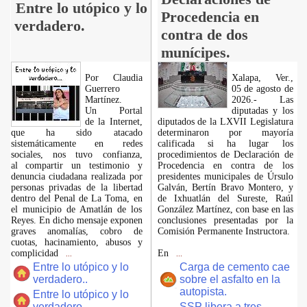
Entre lo utópico y lo
Procedencia en
verdadero.
contra de dos
munícipes.
Por Claudia
Xalapa, Ver.,
Guerrero
05 de agosto de
Martínez.
2026.- Las
​Un Portal
diputadas y los
de la Internet,
diputados de la LXVII Legislatura
que ha sido atacado
determinaron por mayoría
sistemáticamente en redes
calificada si ha lugar los
sociales, nos tuvo confianza,
procedimientos de Declaración de
al compartir un testimonio y
Procedencia en contra de los
denuncia ciudadana realizada por
presidentes municipales de Úrsulo
personas privadas de la libertad
Galván, Bertín Bravo Montero, y
dentro del Penal de La Toma, en
de Ixhuatlán del Sureste, Raúl
el municipio de Amatlán de los
González Martínez, con base en las
Reyes. En dicho mensaje exponen
conclusiones presentadas por la
graves anomalías, cobro de
Comisión Permanente Instructora.
cuotas, hacinamiento, abusos y
complicidad
En
...
...
Entre lo utópico y lo
Carga de cemento cae
verdadero..
sobre el asfalto en la
autopista.
Entre lo utópico y lo
verdadero.
SSP libera a tres