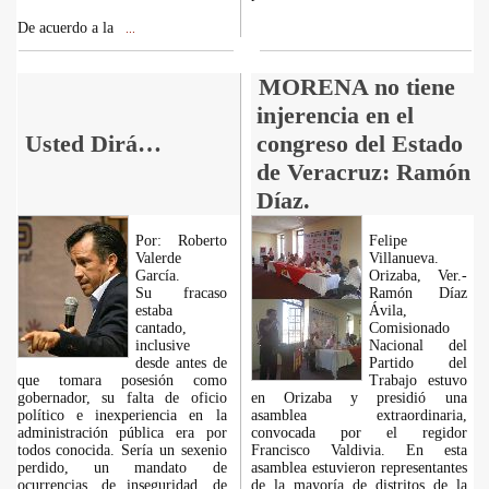
De acuerdo a la
...
MORENA no tiene
injerencia en el
Usted Dirá…
congreso del Estado
de Veracruz: Ramón
Díaz.
Por: Roberto
Felipe
Valerde
Villanueva.
García.
Orizaba, Ver.-
Su fracaso
Ramón Díaz
estaba
Ávila,
cantado,
Comisionado
inclusive
Nacional del
desde antes de
Partido del
que tomara posesión como
Trabajo estuvo
gobernador, su falta de oficio
en Orizaba y presidió una
político e inexperiencia en la
asamblea extraordinaria,
administración pública era por
convocada por el regidor
todos conocida. Sería un sexenio
Francisco Valdivia. En esta
perdido, un mandato de
asamblea estuvieron representantes
ocurrencias, de inseguridad, de
de la mayoría de distritos de la