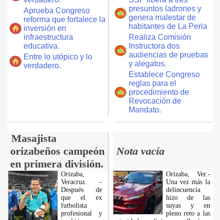
presuntos ladrones y
Aprueba Congreso
genera malestar de
reforma que fortalece la
habitantes de La Perla
inversión en
infraestructura
Realiza Comisión
educativa.
Instructora dos
audiencias de pruebas
Entre lo utópico y lo
y alegatos.
verdadero.
Establece Congreso
reglas para el
procedimiento de
Revocación de
Mandato.
Masajista
orizabeños campeón
Nota vacía
en primera división.
Orizaba,
Orizaba, Ver.-
Veracruz. -
Una vez más la
Después de
delincuencia
que el ex
hizo de las
futbolista
suyas y en
profesional y
pleno reto a las