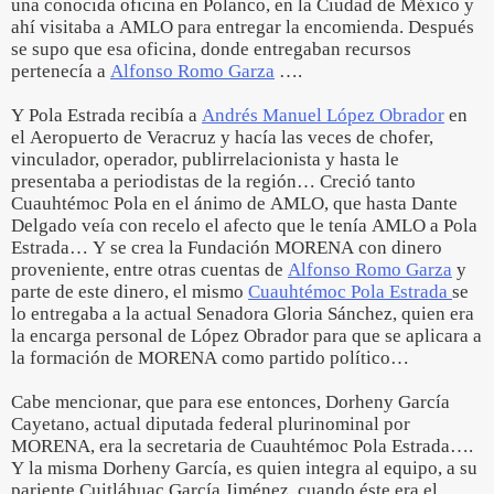
una conocida oficina en Polanco, en la Ciudad de México y
ahí visitaba a AMLO para entregar la encomienda. Después
se supo que esa oficina, donde entregaban recursos
pertenecía a
Alfonso Romo Garza
….
Y Pola Estrada recibía a
Andrés Manuel López Obrador
en
el Aeropuerto de Veracruz y hacía las veces de chofer,
vinculador, operador, publirrelacionista y hasta le
presentaba a periodistas de la región… Creció tanto
Cuauhtémoc Pola en el ánimo de AMLO, que hasta Dante
Delgado veía con recelo el afecto que le tenía AMLO a Pola
Estrada… Y se crea la Fundación MORENA con dinero
proveniente, entre otras cuentas de
Alfonso Romo Garza
y
parte de este dinero, el mismo
Cuauhtémoc Pola Estrada
se
lo entregaba a la actual Senadora Gloria Sánchez, quien era
la encarga personal de López Obrador para que se aplicara a
la formación de MORENA como partido político…
Cabe mencionar, que para ese entonces, Dorheny García
Cayetano, actual diputada federal plurinominal por
MORENA, era la secretaria de Cuauhtémoc Pola Estrada….
Y la misma Dorheny García, es quien integra al equipo, a su
pariente Cuitláhuac García Jiménez, cuando éste era el