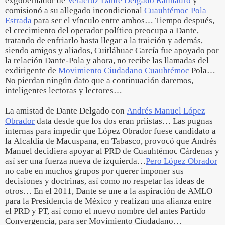
exgobernador de
Veracruz Dante Delgado Rannauro
y
comisionó a su allegado incondicional
Cuauhtémoc Pola
Estrada
para ser el vínculo entre ambos… Tiempo después,
el crecimiento del operador político preocupa a Dante,
tratando de enfriarlo hasta llegar a la traición y además,
siendo amigos y aliados, Cuitláhuac García fue apoyado por
la relación Dante-Pola y ahora, no recibe las llamadas del
exdirigente de
Movimiento Ciudadano Cuauhtémoc
Pola…
No pierdan ningún dato que a continuación daremos,
inteligentes lectoras y lectores…
La amistad de Dante Delgado con
Andrés Manuel López
Obrador
data desde que los dos eran priistas… Las pugnas
internas para impedir que López Obrador fuese candidato a
la Alcaldía de Macuspana, en Tabasco, provocó que Andrés
Manuel decidiera apoyar al PRD de Cuauhtémoc Cárdenas y
así ser una fuerza nueva de izquierda…
Pero López Obrador
no cabe en muchos grupos por querer imponer sus
decisiones y doctrinas, así como no respetar las ideas de
otros… En el 2011, Dante se une a la aspiración de AMLO
para la Presidencia de México y realizan una alianza entre
el PRD y PT, así como el nuevo nombre del antes Partido
Convergencia, para ser Movimiento Ciudadano…