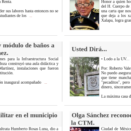
a Renta.
Honor a quien ho
del H. Cuerpo de
der sus labores hasta entonces no se
una carta que nos
studiantes de los
que deja a los 
...
Xalapa, logra gr
y módulo de baños a
Usted Dirá...
ez.
s para la Infraestructura Social
• Lodo a la UV...
za construyó una aula didáctica y
artínez, instalaciones que fueron
Por: Roberto Vale
titución.
No puedo asegura
que tiene mancha
istón inaugural acompañado
"pecaditos", pero
...
dinero, sinceramen
La máxima casa de
ilitar en el municipio
Olga Sánchez reconoc
la CTM.
altrata Humberto Rosas Luna, dio a
Ciudad de México