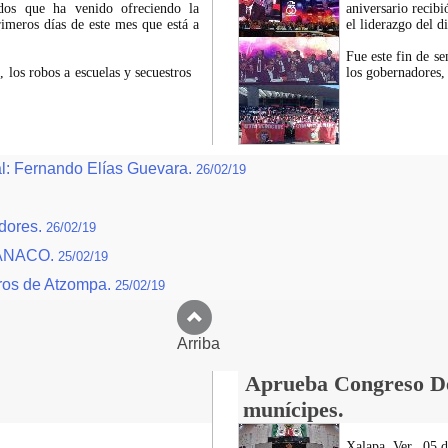
dos que ha venido ofreciendo la
aniversario recib
primeros días de este mes que está a
el liderazgo del d
Fue este fin de s
, los robos a escuelas y secuestros
los gobernadores
al: Fernando Elías Guevara.
26/02/19
adores.
26/02/19
 CANACO.
25/02/19
tros de Atzompa.
25/02/19
Arriba
Aprueba Congreso Dec
munícipes.
Xalapa, Ver., 05 