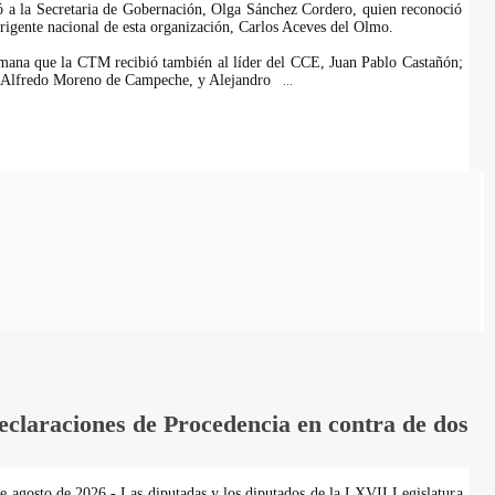
ió a la Secretaria de Gobernación, Olga Sánchez Cordero, quien reconoció
irigente nacional de esta organización, Carlos Aceves del Olmo.
emana que la CTM recibió también al líder del CCE, Juan Pablo Castañón;
, Alfredo Moreno de Campeche, y Alejandro
...
laraciones de Procedencia en contra de dos
de agosto de 2026.- Las diputadas y los diputados de la LXVII Legislatura