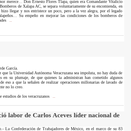
nor merece… Don Ernesto Flores Tlapa, quien era Comandante Vitalicio
 Bomberos de Xalapa AC, se separa voluntariamente de su encomienda, en
 hizo llegar y nos entristece un poco, pero a la vez alegra, por el legado
xalapeños… Su empeño en mejorar las condiciones de los bomberos de
andes
...
rde García.
r que la Universidad Autónoma Veracruzana sea impoluta, no hay duda de
s en su plumaje, de que quienes la administran han cometido algunos
 de eso a que la señalen de realizar operaciones millonarias de lavado de
te no lo creo.
 estudios de los veracruzanos
...
ió labor de Carlos Aceves líder nacional de
.- La Confederación de Trabajadores de México, en el marco de su 83