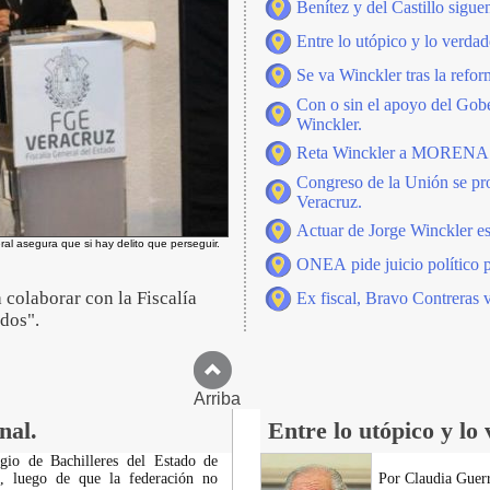
Benítez y del Castillo sigu
Entre lo utópico y lo verdad
Se va Winckler tras la refo
Con o sin el apoyo del Gober
Winckler.
Reta Winckler a MORENA
Congreso de la Unión se pron
Veracruz.
Actuar de Jorge Winckler es
eral asegura que si hay delito que perseguir.
ONEA pide juicio político p
colaborar con la Fiscalía
Ex fiscal, Bravo Contreras 
ados".
Arriba
nal.
Entre lo utópico y lo
egio de Bachilleres del Estado de
, luego de que la federación no
Por Claudia Guerr