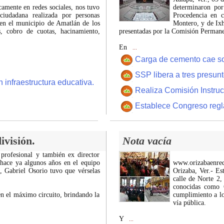
icamente en redes sociales, nos tuvo
determinaron por
ciudadana realizada por personas
Procedencia en c
 en el municipio de Amatlán de los
Montero, y de Ixh
 cobro de cuotas, hacinamiento,
presentadas por la Comisión Permanen
En
...
Carga de cemento cae sobr
SSP libera a tres presun
 infraestructura educativa.
Realiza Comisión Instruc
Establece Congreso regl
ivisión.
Nota vacía
 profesional y también ex director
 hace ya algunos años en el equipo
www.orizabaenre
z, Gabriel Osorio tuvo que vérselas
Orizaba, Ver.- Es
calle de Norte 2,
conocidas como C
n el máximo circuito, brindando la
cumplimiento a lo
vía pública.
Y
...