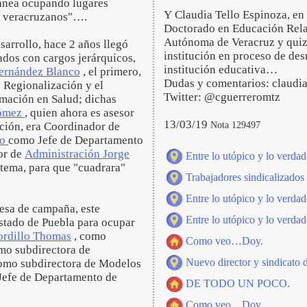
ránea ocupando lugares
Y Claudia Tello Espinoza, en
os veracruzanos"….
Doctorado en Educación Rela
Autónoma de Veracruz y quizá
sarrollo, hace 2 años llegó
institución en proceso de des
ados con cargos jerárquicos,
institución educativa…
ernández Blanco
, el primero,
Dudas y comentarios: claud
 Regionalización y el
Twitter: @cguerreromtz
rmación en Salud; dichas
Gómez
, quien ahora es asesor
13/03/19
Nota 129497
ación, era Coordinador de
ro
como Jefe de Departamento
tor de
Administración Jorge
Entre lo utópico y lo verdad
stema, para que "cuadrara"
Trabajadores sindicalizados
Entre lo utópico y lo verdad
esa de campaña, este
Entre lo utópico y lo verdad
stado de Puebla para ocupar
ordillo Thomas
, como
Como veo…Doy.
mo subdirectora de
Nuevo director y sindicato 
omo subdirectora de Modelos
efe de Departamento de
DE TODO UN POCO.
Como veo…Doy.