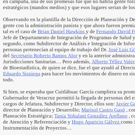
en campaña, una de sus promesas fue que no habría gente fo
estratégicos (mandos medios) y que esos lugares serian de l
Observando en la plantilla de la Dirección de Planeación y De
gente con la administración panista y que ahora fueron premi
tal es el caso de
Brian Daniel Hawkins
y de
Fernando David F
Jefe de Departamento de Integración de Programas de Salud y
segundo, como Subdirector de Análisis e Integración de Info
personas pertenecían al equipo de trabajo del Dr.
José Luis 
del
Secretario Roberto Ramos Alor
y en la anterior administr
Jurisdicciones Sanitarias… Pero además,
Alberto Téllez Vale
de Bioestadística, de quien se dice, fue el que ayudó al Direc
Eduardo Sisniega
para hacer los movimientos de dinero en si
todo.
Si bien, se esperaba que Cuitláhuac García cumpliera su prom
Gobernador de Veracruz permitió la llegada de personas del e
cargos de Jefatura, Subdirector y Director, ellos son:
Javier G
director de Planeación y Desarrollo;
Marisol Castro Gasó
, co
Planeación Estratégica;
Tania Yohalani González Arellano
, c
de Atención y Referenciación y
Hugo Aparicio Gálvez
como J
Instrumentación de Proyectos…