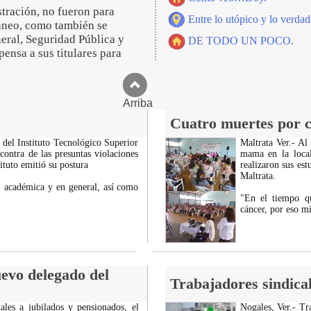
tración, no fueron para
Entre lo utópico y lo verdad
oráneo, como también se
eral, Seguridad Pública y
DE TODO UN POCO.
ensa a sus titulares para
Arriba
Cuatro muertes por 
 del Instituto Tecnológico Superior
Maltrata Ver.- Al
ontra de las presuntas violaciones
mama en la local
tituto emitió su postura
realizaron sus es
Maltrata.
 académica y en general, así como
"En el tiempo q
cáncer, por eso mi
uevo delegado del
Trabajadores sindical
ales a jubilados y pensionados, el
Nogales, Ver.- Tr