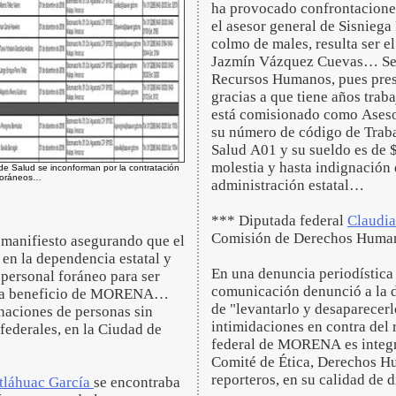
ha provocado confrontaciones 
el asesor general de Sisnieg
colmo de males, resulta ser e
Jazmín Vázquez Cuevas… Seña
Recursos Humanos, pues presu
gracias a que tiene años tra
está comisionado como Aseso
su número de código de Tra
Salud A01 y su sueldo es de
molestia y hasta indignación 
de Salud se inconforman por la contratación
foráneos…
administración estatal…
*** Diputada federal
Claudia
Comisión de Derechos Huma
n manifiesto asegurando que el
 en la dependencia estatal y
En una denuncia periodística 
 personal foráneo para ser
comunicación denunció a la 
para beneficio de MORENA…
de "levantarlo y desaparecerl
naciones de personas sin
intimidaciones en contra del 
federales, en la Ciudad de
federal de MORENA es integr
Comité de Ética, Derechos H
reporteros, en su calidad de
tláhuac García
se encontraba