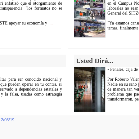
i enfatizó que el otorgamiento de
en el Campus Noga
transparencia; "los formatos no se
laborales no sean
General del SITZ
ISSSTE apoyar su economía y
"Ya estamos cansa
...
temas, finalment
Usted Dirá...
• Penales, caja d
ltar para ser conocido nacional y
Por Roberto Valer
que pueden operar en tu contra, si
Nadie en su sano 
ervado a dependencias estatales y
de manera tan ver
l y la falsa, usadas como estrategia
problema que pad
transformaron, per
12/03/19