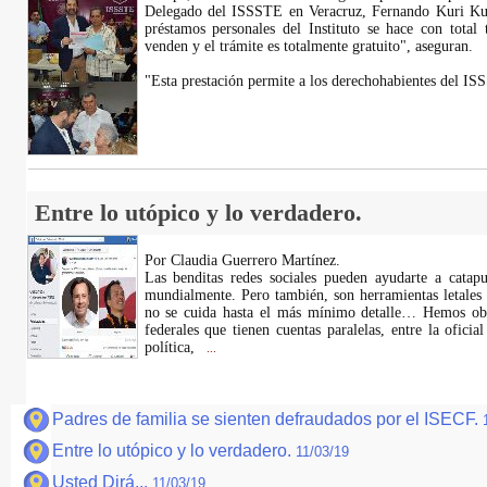
Delegado del ISSSTE en Veracruz, Fernando Kuri Kur
préstamos personales del Instituto se hace con total 
venden y el trámite es totalmente gratuito", aseguran.
"Esta prestación permite a los derechohabientes del 
Entre lo utópico y lo verdadero.
Por Claudia Guerrero Martínez.
Las benditas redes sociales pueden ayudarte a catapu
mundialmente. Pero también, son herramientas letales 
no se cuida hasta el más mínimo detalle… Hemos obs
federales que tienen cuentas paralelas, entre la oficia
política,
...
Padres de familia se sienten defraudados por el ISECF.
Entre lo utópico y lo verdadero.
11/03/19
Usted Dirá...
11/03/19