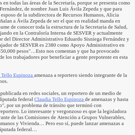
en todas las áreas de la Secretaría, porque se presenta como
a Fernández, de nombre Juan Luis Ávila Zepeda y que para
l esposo de la subdirectora de Recursos Humanos, Alicia
lan a Ávila Zepeda de ser el que en realidad manda en
me de conocer toda la estructura de la Secretaria de Salud,
bajando en la Contraloría Interna de SESVER y actualmente
r del Director Administrativo Eduardo Sisniega Fernández y
bajador de SESVER es 2380 como Apoyo Administrativo en
 $50,000 pesos"…Esto nos comentan y que ha provocado
de los trabajadores por beneficiar a gente prepotente en esta
 Tello Espinoza
amenaza a reportero siendo integrante de la
nos.
publicada en redes sociales, un reportero de un medio de
diputada federal
Claudia Tello Espinoza
de amenazas y hasta
o", por un problema de tránsito que terminó con
reportero. Lo interesante y vergonzoso es que la legisladora
ante de las Comisiones de Atención a Grupos Vulnerables,
umanos y Vivienda… Pero eso sí, puede lanzar amenazas a
 diputada federal…