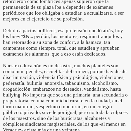
retorcieron como lombrices apenas supieron que la
permanencia de su plaza iba a depender de exámenes
periódicos que los obligaba a estudiar, a actualizarse, a ser
mejores en el ejercicio de su profesión.
Debido a pactos políticos, esa pretensión quedó atrás, hoy
los huev#$&... perdón, los mentores, respiran tranquilos y
han retornado a su zona de confort, a la hamaca, tan
campantes como siempre, total, que estudien y aprueben
exámenes los alumnos, que a eso están dedicados.
Nuestra educación es un desastre, muchos planteles son
como mini penales, escuelitas del crimen, porque hay desde
discriminación, violencia física y psicológica, violaciones,
pederastía, bulimia, anorexia, tabaquismo, alcoholismo,
drogadicción, embarazos no deseados, vandalismo, hasta
bullying. No importa que sea una primaria, una secundaria o
preparatoria, en una comunidad rural o en la ciudad, en el
turno matutino, vespertino o nocturno, en un colegio
público o privado, sucede por igual, pero no toda la culpa es
de los maestros, sino de los burócratas, alcahuetes y
cómplices sindicatos magisteriales, de los que -al menos en
Veracruz- existe más de una veintena.