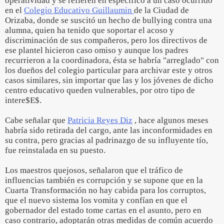
operatividad y se refieren en específico a un caso ocurrido
en el
Colegio Educativo Guillaumin
de la Ciudad de
Orizaba, donde se suscitó un hecho de bullying contra una
alumna, quien ha tenido que soportar el acoso y
discriminación de sus compañeros, pero los directivos de
ese plantel hicieron caso omiso y aunque los padres
recurrieron a la coordinadora, ésta se habría "arreglado" con
los dueños del colegio particular para archivar este y otros
casos similares, sin importar que las y los jóvenes de dicho
centro educativo queden vulnerables, por otro tipo de
intere$E$.
Cabe señalar que
Patricia Reyes Diz
, hace algunos meses
habría sido retirada del cargo, ante las inconformidades en
su contra, pero gracias al padrinazgo de su influyente tío,
fue reinstalada en su puesto.
Los maestros quejosos, señalaron que el tráfico de
influencias también es corrupción y se supone que en la
Cuarta Transformación no hay cabida para los corruptos,
que el nuevo sistema los vomita y confían en que el
gobernador del estado tome cartas en el asunto, pero en
caso contrario, adoptarán otras medidas de común acuerdo