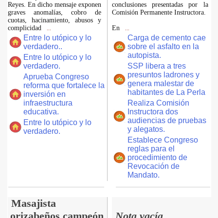
Reyes. En dicho mensaje exponen
conclusiones presentadas por la
graves anomalías, cobro de
Comisión Permanente Instructora.
cuotas, hacinamiento, abusos y
complicidad
En
...
...
Entre lo utópico y lo
Carga de cemento cae
verdadero..
sobre el asfalto en la
autopista.
Entre lo utópico y lo
verdadero.
SSP libera a tres
presuntos ladrones y
Aprueba Congreso
genera malestar de
reforma que fortalece la
habitantes de La Perla
inversión en
infraestructura
Realiza Comisión
educativa.
Instructora dos
audiencias de pruebas
Entre lo utópico y lo
y alegatos.
verdadero.
Establece Congreso
reglas para el
procedimiento de
Revocación de
Mandato.
Masajista
orizabeños campeón
Nota vacía