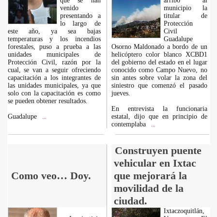
que se han
arribo al
venido
municipio la
presentando a
titular de
lo largo de
Protección
este año, ya sea bajas
Civil
temperaturas y los incendios
Guadalupe
forestales, puso a prueba a las
Osorno Maldonado a bordo de un
unidades municipales de
helicóptero color blanco XCBD1
Protección Civil, razón por la
del gobierno del estado en el lugar
cual, se van a seguir ofreciendo
conocido como Campo Nuevo, no
capacitación a los integrantes de
sin antes sobre volar la zona del
las unidades municipales, ya que
siniestro que comenzó el pasado
solo con la capacitación es como
jueves.
se pueden obtener resultados.
En entrevista la funcionaria
Guadalupe
estatal, dijo que en principio de
...
contemplaba
...
Construyen puente
vehicular en Ixtac
Como veo… Doy.
que mejorará la
movilidad de la
ciudad.
Ixtaczoquitlán,