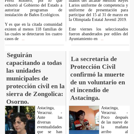
Pérez Romero, por lo que
manos del alcalde Melitón Reyes
exhortó al Gobierno del Estado a
Larios uniforme de competencia y
autorizar programas de
uniforme de presentación para
instalación de Baños Ecológicos.
participar del 15 al 31 de marzo en
la Olimpiada Estatal Juvenil 2019.
Y es que en la citada comunidad
existen al menos 118 familias de
Este viernes los seleccionados
las cuales se detectaron los cuatro
fueron abanderados por ediles del
casos de
Ayuntamiento en
...
...
Seguirán
La secretaria de
capacitando a todas
Protección Civil
las unidades
confirmó la muerte
municipales de
de un voluntario en
protección civil en la
el incendio de
sierra de Zongolica:
Astacinga.
Osorno.
Astacinga,
Astacinga,
Veracruz. -
Veracruz. -
Ante las
Poco después
diversas
de las nueve de
eventualidades
la mañana
que se han
arribo al