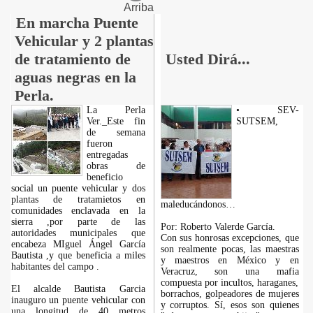
Arriba
En marcha Puente
Vehicular y 2 plantas
de tratamiento de
Usted Dirá...
aguas negras en la
Perla.
La Perla
• SEV-
Ver._Este fin
SUTSEM,
de semana
fueron
entregadas
obras de
beneficio
social un puente vehicular y dos
plantas de tratamietos en
maleducándonos…
comunidades enclavada en la
sierra ,por parte de las
Por: Roberto Valerde García.
autoridades municipales que
Con sus honrosas excepciones, que
encabeza MIguel Ángel García
son realmente pocas, las maestras
Bautista ,y que beneficia a miles
y maestros en México y en
habitantes del campo .
Veracruz, son una mafia
compuesta por incultos, haraganes,
El alcalde Bautista Garcia
borrachos, golpeadores de mujeres
inauguro un puente vehicular con
y corruptos. Sí, esos son quienes
una longitud de 40 metros