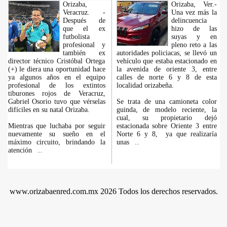
Orizaba,
Orizaba, Ver.-
Veracruz. -
Una vez más la
Después de
delincuencia
que el ex
hizo de las
futbolista
suyas y en
profesional y
pleno reto a las
también ex
autoridades policiacas, se llevó un
director técnico Cristóbal Ortega
vehículo que estaba estacionado en
(+) le diera una oportunidad hace
la avenida de oriente 3, entre
ya algunos años en el equipo
calles de norte 6 y 8 de esta
profesional de los extintos
localidad orizabeña.
tiburones rojos de Veracruz,
Gabriel Osorio tuvo que vérselas
Se trata de una camioneta color
difíciles en su natal Orizaba.
guinda, de modelo reciente, la
cual, su propietario dejó
Mientras que luchaba por seguir
estacionada sobre Oriente 3 entre
nuevamente su sueño en el
Norte 6 y 8, ya que realizaría
máximo circuito, brindando la
unas
...
atención
...
www.orizabaenred.com.mx 2026 Todos los derechos reservados.