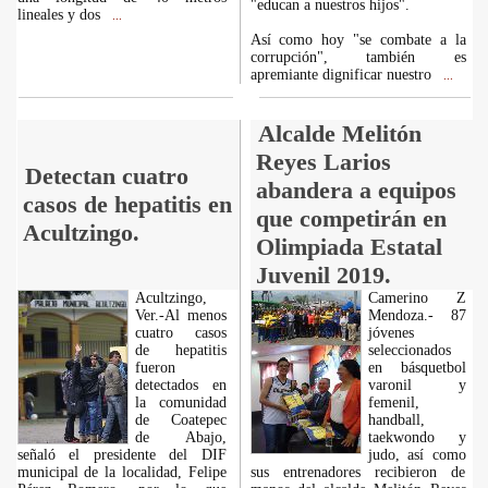
"educan a nuestros hijos".
lineales y dos
...
Así como hoy "se combate a la
corrupción", también es
apremiante dignificar nuestro
...
Alcalde Melitón
Reyes Larios
Detectan cuatro
abandera a equipos
casos de hepatitis en
que competirán en
Acultzingo.
Olimpiada Estatal
Juvenil 2019.
Acultzingo,
Camerino Z
Ver.-Al menos
Mendoza.- 87
cuatro casos
jóvenes
de hepatitis
seleccionados
fueron
en básquetbol
detectados en
varonil y
la comunidad
femenil,
de Coatepec
handball,
de Abajo,
taekwondo y
señaló el presidente del DIF
judo, así como
municipal de la localidad, Felipe
sus entrenadores recibieron de