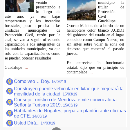
venido
municipio la
presentando a
titular de
lo largo de
Protección
este año, ya sea bajas
Civil
temperaturas y los incendios
Guadalupe
forestales, puso a prueba a las
Osorno Maldonado a bordo de un
unidades municipales de
helicóptero color blanco XCBD1
Protección Civil, razón por la
del gobierno del estado en el lugar
cual, se van a seguir ofreciendo
conocido como Campo Nuevo, no
capacitación a los integrantes de
sin antes sobre volar la zona del
las unidades municipales, ya que
siniestro que comenzó el pasado
solo con la capacitación es como
jueves.
se pueden obtener resultados.
En entrevista la funcionaria
Guadalupe
estatal, dijo que en principio de
...
contemplaba
...
Como veo… Doy.
15/03/19
Construyen puente vehicular en Ixtac que mejorará la
movilidad de la ciudad.
15/03/19
Consejo Turístico de Mendoza emite convocatoria
Señorita Turismo 2019.
15/03/19
Habitantes de Nogales, preparan plantón ante oficinas
de CFE.
14/03/19
Usted Dirá...
14/03/19