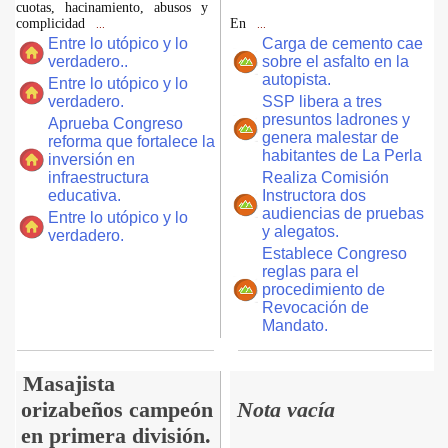
cuotas, hacinamiento, abusos y
complicidad
En
...
...
Entre lo utópico y lo
Carga de cemento cae
verdadero..
sobre el asfalto en la
autopista.
Entre lo utópico y lo
verdadero.
SSP libera a tres
presuntos ladrones y
Aprueba Congreso
genera malestar de
reforma que fortalece la
habitantes de La Perla
inversión en
infraestructura
Realiza Comisión
educativa.
Instructora dos
audiencias de pruebas
Entre lo utópico y lo
y alegatos.
verdadero.
Establece Congreso
reglas para el
procedimiento de
Revocación de
Mandato.
Masajista
orizabeños campeón
Nota vacía
en primera división.