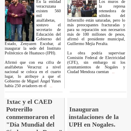
En la entidad
Los muros de
veracruzana
la represa
existen 560
retenedora de
mil
sólidos del
analfabetas,
Infiernillo están saturadas, pero lo
sostuvo el
más preocupantes fracturadas y
secretario de
para su reparación son necesarios
Educación del
más de 100 millones de pesos,
Gobierno del
afirmó el presidente municipal,
Estado, Zenyazen Escobar, al
Guillermo Mejía Peralta.
inaugurar la sede del Instituto
Politécnico de Huatusco (IPH).
La obra podría supervisar
Comisión Federal de Electricidad
Afirmó que con esa cifra de
(CFE), sin embargo ni los
analfabetas Veracruz a nivel
ayuntamientos de Nogales y
nacional se coloca en el cuarto
Ciudad Mendoza cuentan
...
lugar, lo atribuye a que el
Gobierno de Miguel Ángel Yunes
había 250 aviadores en el
...
Ixtac y el CAED
Potrerillo
Inauguran
conmemoraron el
instalaciones de la
"Día Mundial del
UPH en Nogales.