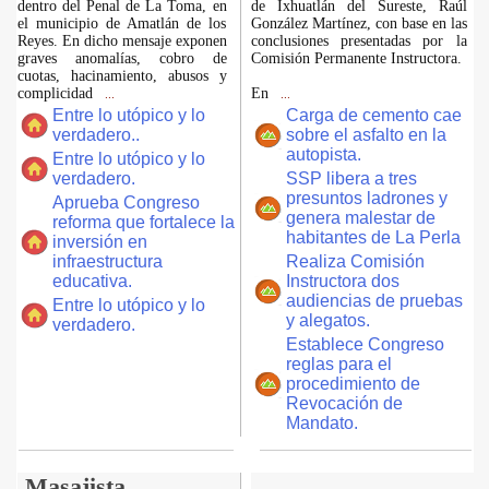
dentro del Penal de La Toma, en
de Ixhuatlán del Sureste, Raúl
el municipio de Amatlán de los
González Martínez, con base en las
Reyes. En dicho mensaje exponen
conclusiones presentadas por la
graves anomalías, cobro de
Comisión Permanente Instructora.
cuotas, hacinamiento, abusos y
complicidad
En
...
...
Entre lo utópico y lo
Carga de cemento cae
verdadero..
sobre el asfalto en la
autopista.
Entre lo utópico y lo
verdadero.
SSP libera a tres
presuntos ladrones y
Aprueba Congreso
genera malestar de
reforma que fortalece la
habitantes de La Perla
inversión en
infraestructura
Realiza Comisión
educativa.
Instructora dos
audiencias de pruebas
Entre lo utópico y lo
y alegatos.
verdadero.
Establece Congreso
reglas para el
procedimiento de
Revocación de
Mandato.
Masajista