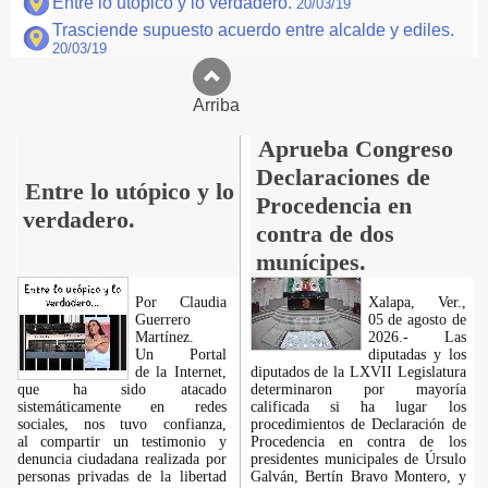
Entre lo utópico y lo verdadero.
20/03/19
Trasciende supuesto acuerdo entre alcalde y ediles.
20/03/19
Arriba
Aprueba Congreso
Declaraciones de
Entre lo utópico y lo
Procedencia en
verdadero.
contra de dos
munícipes.
Por Claudia
Xalapa, Ver.,
Guerrero
05 de agosto de
Martínez.
2026.- Las
​Un Portal
diputadas y los
de la Internet,
diputados de la LXVII Legislatura
que ha sido atacado
determinaron por mayoría
sistemáticamente en redes
calificada si ha lugar los
sociales, nos tuvo confianza,
procedimientos de Declaración de
al compartir un testimonio y
Procedencia en contra de los
denuncia ciudadana realizada por
presidentes municipales de Úrsulo
personas privadas de la libertad
Galván, Bertín Bravo Montero, y