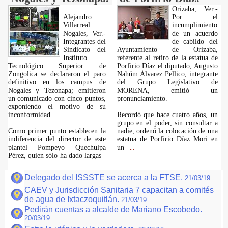
Orizaba, Ver.-
Alejandro
Por el
Villarreal.
incumplimiento
Nogales, Ver.-
de un acuerdo
Integrantes del
de cabildo del
Sindicato del
Ayuntamiento de Orizaba,
Instituto
referente al retiro de la estatua de
Tecnológico Superior de
Porfirio Díaz el diputado, Augusto
Zongolica se declararon el paro
Nahúm Álvarez Pellico, integrante
definitivo en los campus de
del Grupo Legislativo de
Nogales y Tezonapa; emitieron
MORENA, emitió un
un comunicado con cinco puntos,
pronunciamiento.
exponiendo el motivo de su
inconformidad.
Recordó que hace cuatro años, un
grupo en el poder, sin consultar a
Como primer punto establecen la
nadie, ordenó la colocación de una
indiferencia del director de este
estatua de Porfirio Díaz Mori en
plantel Pompeyo Quechulpa
un
...
Pérez, quien sólo ha dado largas
...
Delegado del ISSSTE se acerca a la FTSE.
21/03/19
CAEV y Jurisdicción Sanitaria 7 capacitan a comités
de agua de Ixtaczoquitlán.
21/03/19
Pedirán cuentas a alcalde de Mariano Escobedo.
20/03/19