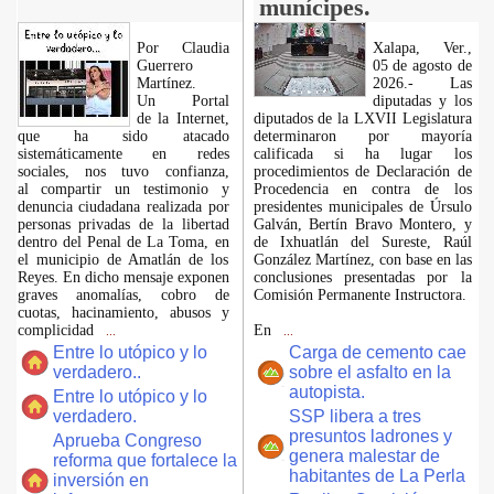
munícipes.
Por Claudia
Xalapa, Ver.,
Guerrero
05 de agosto de
Martínez.
2026.- Las
​Un Portal
diputadas y los
de la Internet,
diputados de la LXVII Legislatura
que ha sido atacado
determinaron por mayoría
sistemáticamente en redes
calificada si ha lugar los
sociales, nos tuvo confianza,
procedimientos de Declaración de
al compartir un testimonio y
Procedencia en contra de los
denuncia ciudadana realizada por
presidentes municipales de Úrsulo
personas privadas de la libertad
Galván, Bertín Bravo Montero, y
dentro del Penal de La Toma, en
de Ixhuatlán del Sureste, Raúl
el municipio de Amatlán de los
González Martínez, con base en las
Reyes. En dicho mensaje exponen
conclusiones presentadas por la
graves anomalías, cobro de
Comisión Permanente Instructora.
cuotas, hacinamiento, abusos y
complicidad
En
...
...
Entre lo utópico y lo
Carga de cemento cae
verdadero..
sobre el asfalto en la
autopista.
Entre lo utópico y lo
verdadero.
SSP libera a tres
presuntos ladrones y
Aprueba Congreso
genera malestar de
reforma que fortalece la
habitantes de La Perla
inversión en