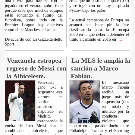
una oferta para hacerse con el
en el que no pasó del empate (0-0)
jugador en el verano, sobre todo
y se topó con un muy inspirado
porque sabe que muchos equipos
Pyatov bajo los palos.
están rondando el futuro del
futbolista, sobre todo en la
La actual campeona de Europa no
Premier League hay objetivos
arrancó con buen pie la fase
como el de Manchester United.
clasificatoria para la Eurocopa
2020 en la que debería defender el
De acuerdo con La Gazzetta dello
título alcanzado en 2016 en
...
Sport
...
Venezuela estropea
La MLS le amplía la
regreso de Messi con
sanción a Marco
la Albiceleste.
Fabián.
Venezuela
El mexicano
ganó 3-1 a
Marco Fabián
Argentina este
recibió un
viernes en
juego más de
partido
suspensión (dos
amistoso
en total) y
disputado en
multado por la
Madrid,
conducta
estropeando la
violenta que
vuelta de Leo Messi con el
mostró en el pasado duelo entre
combinado albiceleste, que
Philadelphia Union y el Sporting