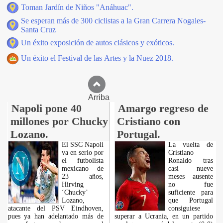
Toman Jardín de Niños "Anáhuac".
Se esperan más de 300 ciclistas a la Gran Carrera Nogales-
Santa Cruz
Un éxito exposición de autos clásicos y exóticos.
Un éxito el Festival de las Artes y la Nuez 2018.
Arriba
Napoli pone 40
Amargo regreso de
millones por Chucky
Cristiano con
Lozano.
Portugal.
El SSC Napoli
La vuelta de
va en serio por
Cristiano
el futbolista
Ronaldo tras
mexicano de
casi nueve
23 años,
meses ausente
Hirving
no fue
‘Chucky’
suficiente para
Lozano,
que Portugal
atacante del PSV Eindhoven,
consiguiese
pues ya han adelantado más de
superar a Ucrania, en un partido