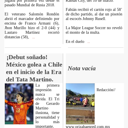
jugaba por primera vez desde el
Kansas City, del 10 de marzo.
pasado Mundial de Rusia 2018.
Fabián recibió el cartón rojo al 58’
El veterano Salomón Rondón
de dicho partido, al dar un pisotón
abrió el marcador definiendo por
al escocés Johnny Rusell.
encima de Franco Armani (6),
Jhon Murillo hizo el 2-0 (44) y
La Major League Soccer no reveló
Lautaro Martínez recortó
el monto de la multa.
distancias (58),
...
En el duelo
...
¡Debut soñado!
México golea a Chile
Nota vacía
en el inicio de la Era
del Tata Martino.
La primera
impresión
Redacción//
nunca se
olvida. El Tri
de Gerardo
Martino
ilusiona, tiene
personalidad y
lo más
importante,
www.orizabaenred.com.mx