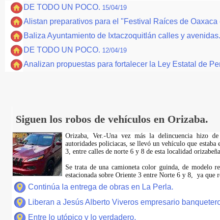
DE TODO UN POCO.
15/04/19
Alistan preparativos para el "Festival Raíces de Oaxac
Baliza Ayuntamiento de Ixtaczoquitlán calles y avenidas
DE TODO UN POCO.
12/04/19
Analizan propuestas para fortalecer la Ley Estatal de 
Siguen los robos de vehículos en Orizaba.
Orizaba, Ver.-Una vez más la delincuencia hizo de
autoridades policiacas, se llevó un vehículo que estaba 
3, entre calles de norte 6 y 8 de esta localidad orizabeña
Se trata de una camioneta color guinda, de modelo rec
estacionada sobre Oriente 3 entre Norte 6 y 8, ya que r
Continúa la entrega de obras en La Perla.
Liberan a Jesús Alberto Viveros empresario banquetero
Entre lo utópico y lo verdadero.