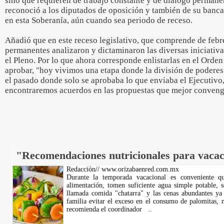
sino que requieren de trabajo constante y de diálogo permanen
reconoció a los diputados de oposición y también de su bancad
en esta Soberanía, aún cuando sea periodo de receso.
Añadió que en este receso legislativo, que comprende de febre
permanentes analizaron y dictaminaron las diversas iniciativa
el Pleno. Por lo que ahora corresponde enlistarlas en el Orden 
aprobar, "hoy vivimos una etapa donde la división de poderes
el pasado donde solo se aprobaba lo que enviaba el Ejecutivo
encontraremos acuerdos en las propuestas que mejor conveng
"Recomendaciones nutricionales para vaca
Redacción// www.orizabaenred.com.mx
Durante la temporada vacacional es conveniente q
alimentación, tomen suficiente agua simple potable, s
llamada comida "chatarra" y las cenas abundantes ya 
familia evitar el exceso en el consumo de palomitas, n
recomienda el coordinador
...