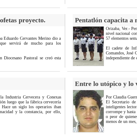
rofetas proyecto.
Pentatlón capacita a 
Orizaba, Ver.- Pe
nivel nacional co
aba Eduardo Cervantes Merino dio a
57 elementos sem
 que servirá de mucho para los
El cadete de In
Comandos, José G
n Diocesano Pastoral se creó esta
independiente de 
Entre lo utópico y lo
 la Industria Cervecera y Conexas
Por Claudia Guerr
ón luego que la fábrica cervecería
El Secretario d
 Hace un siglo los operarios iban
inteligentes lect
nacidad y la constancia, por ello,
corrompe y hasta i
o peor de quiene
menos de un mes