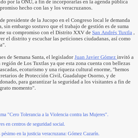
do por la ONU, a fin de incorporarlas en la agenda pública
mpromiso hecho con las y los veracruzanos.
 de presidente de la Jucopo en el Congreso local le demanda
, sin embargo sostuvo que el trabajo de gestión es de suma
iene su compromiso con el Distrito XXV de
San Andrés Tuxtla
,
er el distrito y escuchar las peticiones ciudadanas, así como
a".
nes de Semana Santa, el legislador
Juan Javier Gómez
invitó a
la región de Los Tuxtlas ya que esta zona cuenta con bellezas
 cascadas, ecoturismo y una riqueza cultural enorme, "hemos
cretarios de Protección Civil, Guadalupe Osorno, y de
nado, para garantizar la seguridad a los visitantes a fin de
n grato momento".
a "Cero Tolerancia a la Violencia contra las Mujeres".
res en centros de seguridad social.
 pésimo en la justicia veracruzana: Gómez Cazarín.