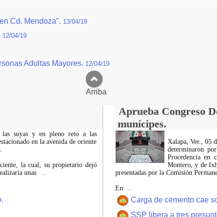
a en Cd. Mendoza".
13/04/19
.
12/04/19
Personas Adultas Mayores.
12/04/19
Arriba
Aprueba Congreso Dec
munícipes.
 las suyas y en pleno reto a las
estacionado en la avenida de oriente
Xalapa, Ver., 05 
.
determinaron por
Procedencia en c
iente, la cual, su propietario dejó
Montero, y de Ixh
ealizaría unas
presentadas por la Comisión Permanen
...
En
...
.
Carga de cemento cae sobr
SSP libera a tres presun