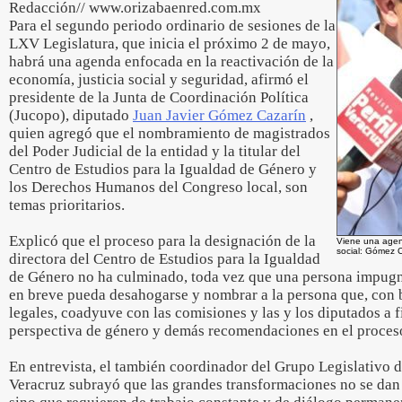
Redacción// www.orizabaenred.com.mx
Para el segundo periodo ordinario de sesiones de la
LXV Legislatura, que inicia el próximo 2 de mayo,
habrá una agenda enfocada en la reactivación de la
economía, justicia social y seguridad, afirmó el
presidente de la Junta de Coordinación Política
(Jucopo), diputado
Juan Javier Gómez Cazarín
,
quien agregó que el nombramiento de magistrados
del Poder Judicial de la entidad y la titular del
Centro de Estudios para la Igualdad de Género y
los Derechos Humanos del Congreso local, son
temas prioritarios.
Explicó que el proceso para la designación de la
Viene una agend
social: Gómez C
directora del Centro de Estudios para la Igualdad
de Género no ha culminado, toda vez que una persona impugn
en breve pueda desahogarse y nombrar a la persona que, con 
legales, coadyuve con las comisiones y las y los diputados a f
perspectiva de género y demás recomendaciones en el proceso
En entrevista, el también coordinador del Grupo Legislativo
Veracruz subrayó que las grandes transformaciones no se dan 