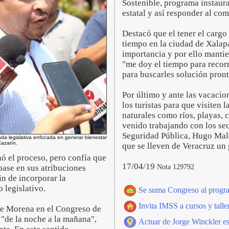
Sostenible, programa instaura
estatal y así responder al co
Destacó que el tener el cargo
tiempo en la ciudad de Xalapa
importancia y por ello mant
"me doy el tiempo para recorr
para buscarles solución pront
Por último y ante las vacacio
los turistas para que visiten 
naturales como ríos, playas,
venido trabajando con los se
Seguridad Pública, Hugo Maldo
a legislativa enfocada en generar bienestar
azarín.
que se lleven de Veracruz u
ó el proceso, pero confía que
17/04/19
Nota 129792
base en sus atribuciones
in de incorporar la
 legislativo.
Se suma Congreso al program
Invita IMSS a cursos y talle
 de Morena en el Congreso de
"de la noche a la mañana",
Actuar de Jorge Winckler es