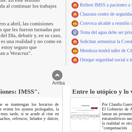
te. En este sentido
Refiere IMSS a pacientes a l
a al continuar los trabajos
Clausura centro de seguridad
Convoca alcalde a reunión c
ro a abril, las comisiones
s que les fueron turnadas por
Tema del agua debe ser prio
del Día, debatir y, en su caso,
 es una realidad y no como en
Solicitan armonizar la Cons
, estoy seguro que
Mendoza tendrá taller de Ci
an a Veracruz".
Otorgar seguridad social a i
Arriba
ciones: IMSS".
Entre lo utópico y lo
ue se mantengan los horarios de
Por Claudia Guerr
e eviten los ayunos prologados, la
El Gobierno de A
muy tarde; si se acude al cine en
lanzar un presunt
achos, refrescos, helados y dulces,
estratosféricos su
la realidad es ot
"compensación
..