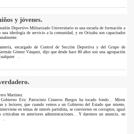
niños y jóvenes.
ntatlón Deportivo Militarizado Universitario es una escuela de formación a
n una ideología de servicio a la comunidad, y en Orizaba son capacitados
analmente.
fantería, encargado de Control de Sección Deportiva y del Grupo de
ermán Gómez Vásquez, dijo que desde hace 80 años son una agrupación
cualquier
...
 verdadero.
ero Martínez.
e Gobierno Eric Patrocinio Cisneros Burgos ha tocado fondo… Miren
oras y lectores, que cuando vemos a un Gobierno del Estado que miente,
nterviene en temas de interés partidista, se convierten en corruptos, igual
s criticaban en anteriores administraciones… Y daremos un anuncio, en
,
...